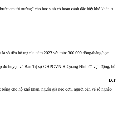
ớc em tới trường" cho học sinh có hoàn cảnh đặc biệt khó khăn ở
y là số tiền hỗ trợ của năm 2023 với mức 300.000 đồng/tháng/học
hữ thập đỏ huyện và Ban Trị sự GHPGVN H.Quảng Ninh đã vận động, hỗ
Đ.T
c bổng cho hộ khó khăn, người già neo đơn, người bán vé số nghèo