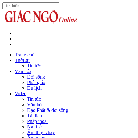
Trang chủ
Thời sự
Tin tức
Văn hóa
Đời sống
Phật giáo
Du lịch
Video
Tin tức
Văn hóa
Đạo Phật & đời sống
Tài liệu
Pháp thoại
Nghi lễ
Ẩm thực chay
Âm nhạc