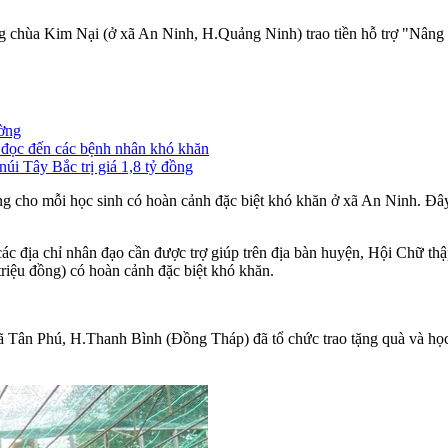
ùa Kim Nại (ở xã An Ninh, H.Quảng Ninh) trao tiền hỗ trợ "Nâng bư
ường
n đọc đến các bệnh nhân khó khăn
núi Tây Bắc trị giá 1,8 tỷ đồng
ng cho mỗi học sinh có hoàn cảnh đặc biệt khó khăn ở xã An Ninh. Đâ
ệu các địa chỉ nhân đạo cần được trợ giúp trên địa bàn huyện, Hội C
 triệu đồng) có hoàn cảnh đặc biệt khó khăn.
xã Tân Phú, H.Thanh Bình (Đồng Tháp) đã tổ chức trao tặng quà và họ