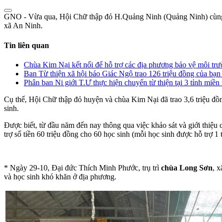
GNO - Vừa qua, Hội Chữ thập đỏ H.Quảng Ninh (Quảng Ninh) cùng ch
xã An Ninh.
Tin liên quan
Chùa Kim Nại kết nối để hỗ trợ các địa phương bảo vệ môi tr
Ban Từ thiện xã hội báo Giác Ngộ trao 126 triệu đồng của bạ
Phân ban Ni giới T.Ư thực hiện chuyến từ thiện tại 3 tỉnh miền 
Cụ thể, Hội Chữ thập đỏ huyện và chùa Kim Nại đã trao 3,6 triệu đồ
sinh.
Được biết, từ đầu năm đến nay thông qua việc khảo sát và giới thi
trợ số tiền 60 triệu đồng cho 60 học sinh (mỗi học sinh được hỗ trợ 1
* Ngày 29-10, Đại đức Thích Minh Phước, trụ trì
chùa Long Sơn
, 
và học sinh khó khăn ở địa phương.