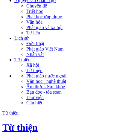
Nguyệt san Giác Ngộ
Chuyên đề
Triết học
Phật học ứng dụng
Văn hóa
Phật giáo và xã hội
Tư liệu
Lịch sử
Đức Phật
Phật giáo Việt Nam
Nhân vật
Từ thiện
Xã hội
Từ thiện
Phật giáo nước ngoài
Văn học - nghệ thuật
Ẩm thực - Sức khỏe
Bạn đọc - tòa soạn
Thư viện
Cần biết
Từ thiện
Từ thiện