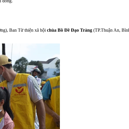
u đồng.
ng), Ban Từ thiện xã hội
chùa Bồ Đề Đạo Tràng
(TP.Thuận An, Bình