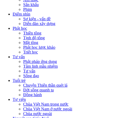
Sân khấu
Phim
Điểm nhìn
Sự kiện - vấn đề
Diễn đàn xây dựng
Phật học
Thiền tông
Tịnh độ tông
Mật tông
Phật học lược khảo
Triết học
Tư vấn
Phật pháp ứng dụng
Tâm linh mầu nhiệm
Tư vấn
Sống đạo
Tuổi trẻ
Chuyện Thiên thần quét lá
Đời sống quanh ta
Đồng hành
Tự viện
Chùa Việt Nam trong nước
Chùa Việt Nam ở nước ngoài
Chùa nước ngoài