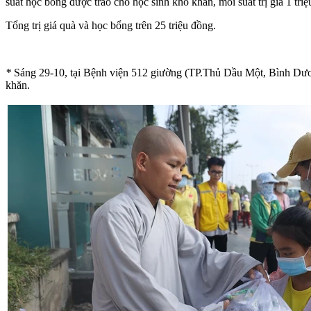
suất học bổng được trao cho học sinh khó khăn, mỗi suất trị giá 1 triệ
Tổng trị giá quà và học bổng trên 25 triệu đồng.
*
Sáng 29-10, tại Bệnh viện 512 giường (TP.Thủ Dầu Một, Bình Dươ
khăn.