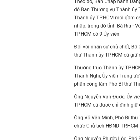
Theo đó, Ban Chấp hành Đảng
đó Ban Thường vụ Thành ủy T
Thành ủy TP.HCM mới gồm các
nhập, trong đó tỉnh Bà Rịa - 
TP.HCM có 9 Ủy viên.
Đối với nhân sự chủ chốt, Bộ C
thư Thành ủy TP.HCM cũ giữ 
Thường trực Thành ủy TP.HCM
Thanh Nghị, Ủy viên Trung ư
phân công làm Phó Bí thư Th
Ông Nguyễn Văn Được, Ủy viê
TP.HCM cũ được chỉ định giữ
Ông Võ Văn Minh, Phó Bí thư 
chức Chủ tịch HĐND TP.HCM 
Ông Nguyễn Phước Lộc, Phó B