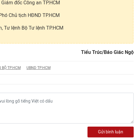
, Giám đốc Công an TP.HCM
 Phó Chủ tịch HĐND TP.HCM
n, Tư lệnh Bộ Tư lệnh TP.HCM
Tiểu Trúc/Báo Giác Ngộ
N BỘ TP.HCM
UBND TP.HCM
Gửi bình luận