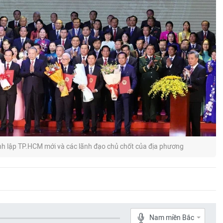
ành lập TP.HCM mới và các lãnh đạo chủ chốt của địa phương
Nam miền Bắc