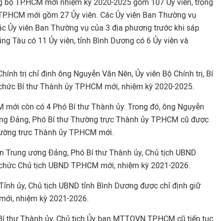
 bộ TP.HCM mới nhiệm kỳ 2020-2025 gồm 107 Ủy viên, trong
P.HCM mới gồm 27 Ủy viên. Các Ủy viên Ban Thường vụ
 Ủy viên Ban Thường vụ của 3 địa phương trước khi sáp
Vũng Tàu có 11 Ủy viên, tỉnh Bình Dương có 6 Ủy viên và
hính trị chỉ định ông Nguyễn Văn Nên, Ủy viên Bộ Chính trị, Bí
chức Bí thư Thành ủy TP.HCM mới, nhiệm kỳ 2020-2025.
 mới còn có 4 Phó Bí thư Thành ủy. Trong đó, ông Nguyễn
ơng Đảng, Phó Bí thư Thường trực Thành ủy TP.HCM cũ được
ường trực Thành ủy TP.HCM mới.
n Trung ương Đảng, Phó Bí thư Thành ủy, Chủ tịch UBND
 chức Chủ tịch UBND TP.HCM mới, nhiệm kỳ 2021-2026.
Tỉnh ủy, Chủ tịch UBND tỉnh Bình Dương được chỉ định giữ
mới, nhiệm kỳ 2021-2026.
í thư Thành ủy, Chủ tịch Ủy ban MTTQVN TP.HCM cũ tiếp tục