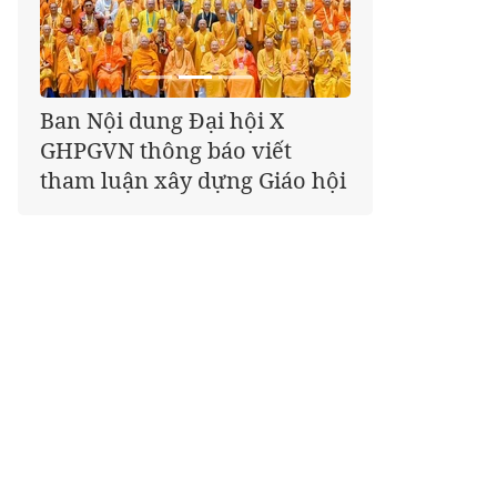
Giáo hội kêu gọi Tăng Ni,
Phật tử cả nước thể hiện tấm
lòng tri ân trọn vẹn nghĩa
tình nhân Ngày 27-7