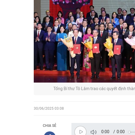
Tổng Bí thư Tô Lâm trao các quyết định th
30/06/2025 03:08
CHIA SẺ
0:00
/
0:00