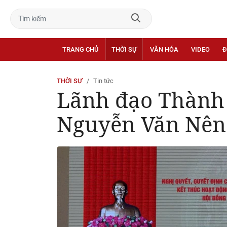
TRANG CHỦ
THỜI SỰ
VĂN HÓA
VIDEO
Đ
THỜI SỰ
Tin tức
Lãnh đạo Thành 
Nguyễn Văn Nên 