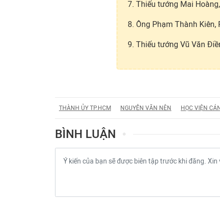
7. Thiếu tướng Mai Hoàng
8. Ông Phạm Thành Kiên,
9. Thiếu tướng Vũ Văn Điề
THÀNH ỦY TP.HCM
NGUYỄN VĂN NÊN
HỌC VIỆN CÁ
BÌNH LUẬN