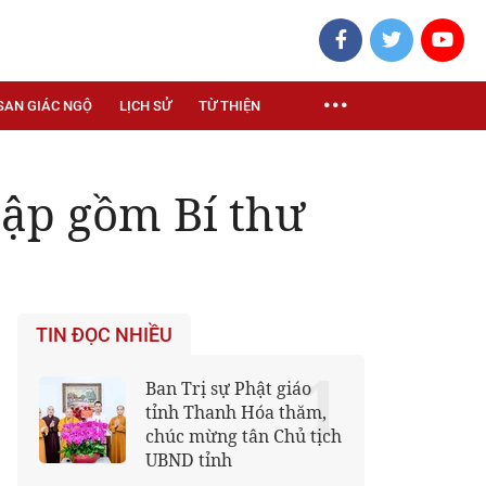
SAN GIÁC NGỘ
LỊCH SỬ
TỪ THIỆN
ập gồm Bí thư
TIN ĐỌC NHIỀU
1
Ban Trị sự Phật giáo
tỉnh Thanh Hóa thăm,
chúc mừng tân Chủ tịch
UBND tỉnh