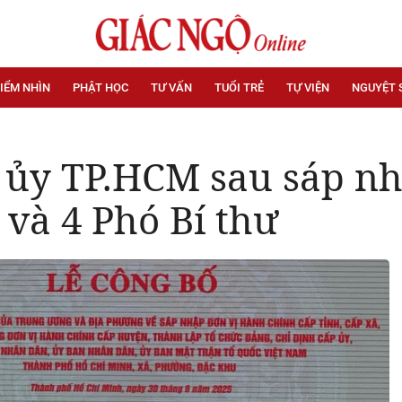
IỂM NHÌN
PHẬT HỌC
TƯ VẤN
TUỔI TRẺ
TỰ VIỆN
NGUYỆT 
ủy TP.HCM sau sáp nh
và 4 Phó Bí thư