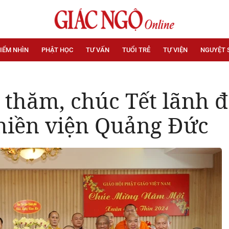
IỂM NHÌN
PHẬT HỌC
TƯ VẤN
TUỔI TRẺ
TỰ VIỆN
NGUYỆT 
thăm, chúc Tết lãnh đ
hiền viện Quảng Đức