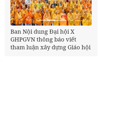
Giáo hội kêu gọi Tăng Ni,
Phật tử cả nước thể hiện tấm
lòng tri ân trọn vẹn nghĩa
tình nhân Ngày 27-7