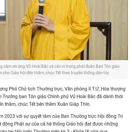
g cảm ơn ông Vũ Hoài Bắc và các vị trong phái đoàn Ban Tôn giáo
 cho Giáo hội đến thăm, chúc Tết theo truyền thống dân tộc
ng Phó Chủ tịch Thường trực, Văn phòng II T.Ư, Hòa thượng
 ân Trưởng ban Tôn giáo Chính phủ Vũ Hoài Bắc đã dành thời
đến thăm, chúc Tết bên thềm Xuân Giáp Thìn.
m 2023 với sự quyết tâm của Ban Thường trực Hội đồng Trị
ạt động Phật sự của cả hệ thống Giáo hội đạt được những
cáo tại Hội nghị Thường niên kỳ 3 - Khóa IX vừa qua.