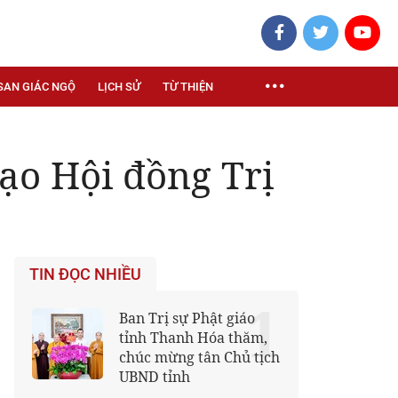
SAN GIÁC NGỘ
LỊCH SỬ
TỪ THIỆN
ạo Hội đồng Trị
TIN ĐỌC NHIỀU
1
Ban Trị sự Phật giáo
tỉnh Thanh Hóa thăm,
chúc mừng tân Chủ tịch
UBND tỉnh