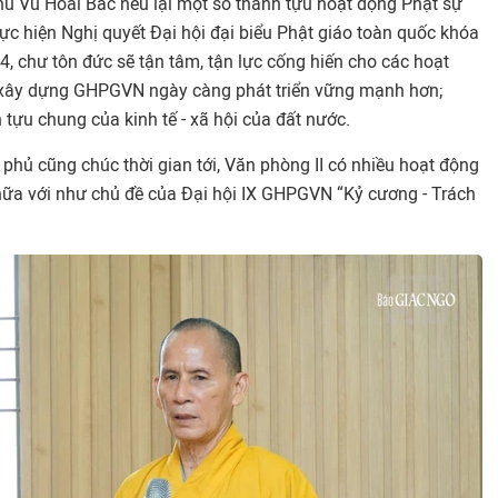
ủ Vũ Hoài Bắc nêu lại một số thành tựu hoạt động Phật sự
 hiện Nghị quyết Đại hội đại biểu Phật giáo toàn quốc khóa
, chư tôn đức sẽ tận tâm, tận lực cống hiến cho các hoạt
xây dựng GHPGVN ngày càng phát triển vững mạnh hơn;
tựu chung của kinh tế - xã hội của đất nước.
phủ cũng chúc thời gian tới, Văn phòng II có nhiều hoạt động
ữa với như chủ đề của Đại hội IX GHPGVN “Kỷ cương - Trách