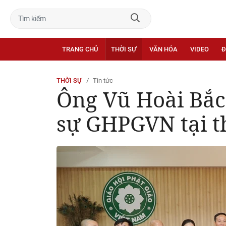
TRANG CHỦ
THỜI SỰ
VĂN HÓA
VIDEO
Đ
THỜI SỰ
Tin tức
Ông Vũ Hoài Bắc 
sự GHPGVN tại t