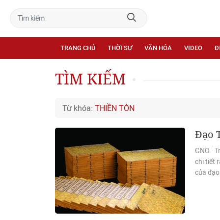
TRANG CHỦ
THỜI SỰ
VĂN HÓA
VIDEO
Đ
TÌM KIẾM
Từ khóa:
THIỀN TÔN
Đạo 
GNO - T
chi tiết
của đạo 