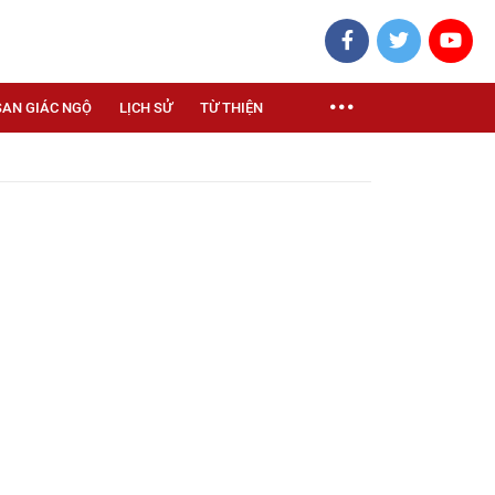
SAN GIÁC NGỘ
LỊCH SỬ
TỪ THIỆN