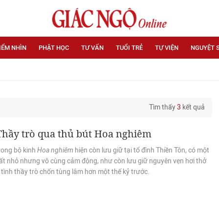
IỂM NHÌN
PHẬT HỌC
TƯ VẤN
TUỔI TRẺ
TỰ VIỆN
NGUYỆT 
Tìm thấy
3
kết quả
Thầy trò qua thủ bút Hoa nghiêm
rong bộ kinh
Hoa nghiêm
hiện còn lưu giữ tại tổ đình Thiền Tôn, có một
 rất nhỏ nhưng vô cùng cảm động, như còn lưu giữ nguyên vẹn hơi thở
tình thầy trò chốn tùng lâm hơn một thế kỷ trước.