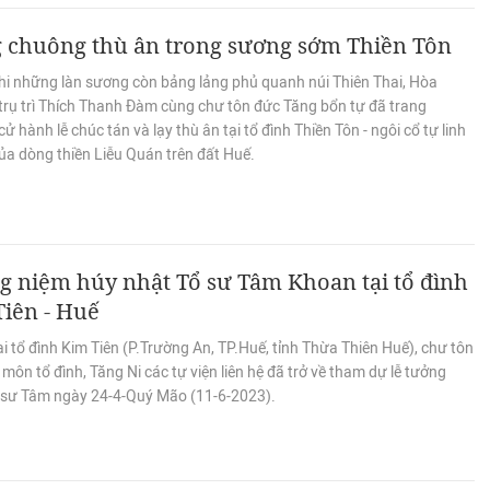
g chuông thù ân trong sương sớm Thiền Tôn
hi những làn sương còn bảng lảng phủ quanh núi Thiên Thai, Hòa
trụ trì Thích Thanh Đàm cùng chư tôn đức Tăng bổn tự đã trang
ử hành lễ chúc tán và lạy thù ân tại tổ đình Thiền Tôn - ngôi cổ tự linh
ủa dòng thiền Liễu Quán trên đất Huế.
 niệm húy nhật Tổ sư Tâm Khoan tại tổ đình
iên - Huế
i tổ đình Kim Tiên (P.Trường An, TP.Huế, tỉnh Thừa Thiên Huế), chư tôn
môn tổ đình, Tăng Ni các tự viện liên hệ đã trở về tham dự lễ tưởng
 sư Tâm ngày 24-4-Quý Mão (11-6-2023).