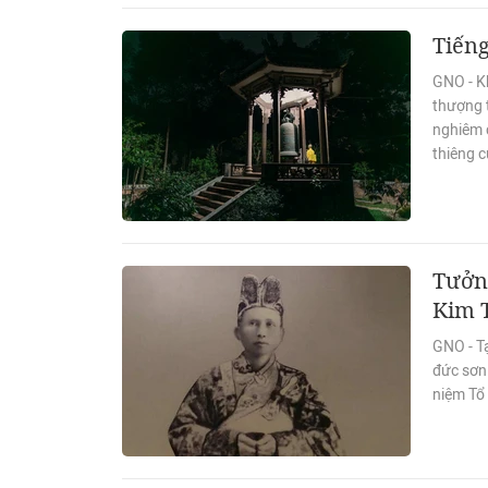
Tiến
GNO - K
thượng 
nghiêm c
thiêng c
Tưởng
Kim T
GNO - Tạ
đức sơn 
niệm Tổ