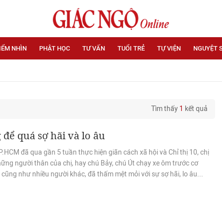
IỂM NHÌN
PHẬT HỌC
TƯ VẤN
TUỔI TRẺ
TỰ VIỆN
NGUYỆT 
Tìm thấy
1
kết quả
để quá sợ hãi và lo âu
.HCM đã qua gần 5 tuần thực hiện giãn cách xã hội và Chỉ thị 10, chị
hững người thân của chị, hay chú Bảy, chú Út chạy xe ôm trước cơ
 cũng như nhiều người khác, đã thấm mệt mỏi với sự sợ hãi, lo âu...