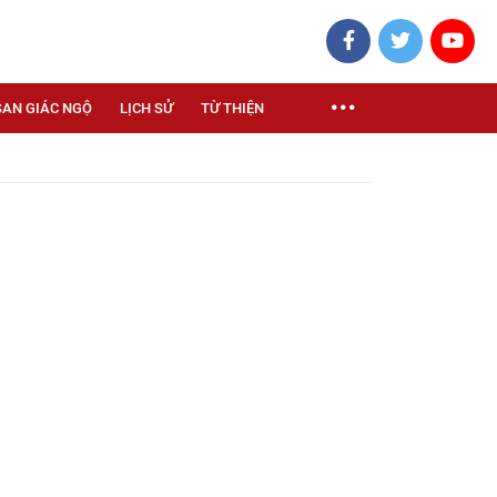
SAN GIÁC NGỘ
LỊCH SỬ
TỪ THIỆN