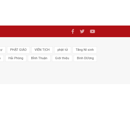
sự
PHẬT GIÁO
VIÊN TỊCH
phật tử
Tăng NI sinh
n
Hải Phòng
BÌnh Thuận
Giới thiệu
Bình DƯơng