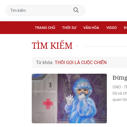
TRANG CHỦ
THỜI SỰ
VĂN HÓA
VIDEO
Đ
TÌM KIẾM
Từ khóa:
THÔI GỌI LÀ CUỘC CHIẾN
Đừng 
GNO - TP
tôi và n
quan tôi