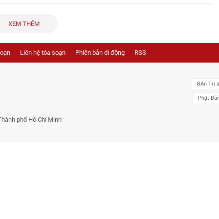
XEM THÊM
soạn
Liên hệ tòa soạn
Phiên bản di động
RSS
BAn Trị 
Phật Đả
Thành phố Hồ Chí Minh