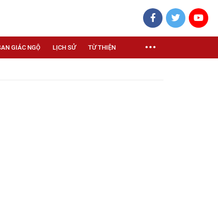
SAN GIÁC NGỘ
LỊCH SỬ
TỪ THIỆN