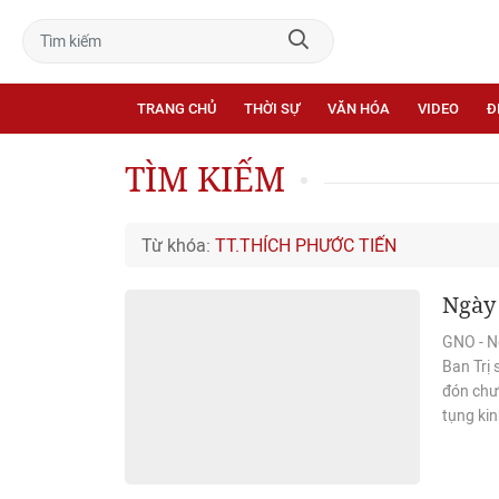
TRANG CHỦ
THỜI SỰ
VĂN HÓA
VIDEO
Đ
TÌM KIẾM
Từ khóa:
TT.THÍCH PHƯỚC TIẾN
Ngày 
GNO - N
Ban Trị
đón chư 
tụng kin