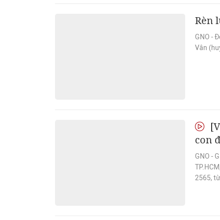
Rèn l
GNO - Đó
Vân (hu
[V
con đ
GNO - G
TP.HCM, 
2565, t