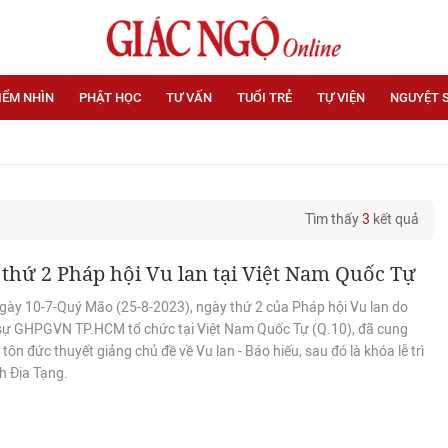
IỂM NHÌN
PHẬT HỌC
TƯ VẤN
TUỔI TRẺ
TỰ VIỆN
NGUYỆT 
Tìm thấy
3
kết quả
thứ 2 Pháp hội Vu lan tại Việt Nam Quốc Tự
gày 10-7-Quý Mão (25-8-2023), ngày thứ 2 của Pháp hội Vu lan do
 sự GHPGVN TP.HCM tổ chức tại Việt Nam Quốc Tự (Q.10), đã cung
tôn đức thuyết giảng chủ đề về Vu lan - Báo hiếu, sau đó là khóa lễ trì
h Địa Tạng.