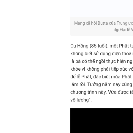
Mạng xã hội Butta của Trung ư
dịp Đại lễ
Cụ Hồng (85 tuổi), một Phật t
không biết sử dụng điện thoạ
là bà có thể ngồi thực hiện 
khỏe vì không phải tiếp xúc v
để lễ Phật, đặc biệt mùa Phật
lắm rồi. Tưởng năm nay cũng 
chương trình này. Vừa được tắ
vô lượng”.