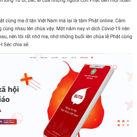
ấm lòng Từ bi, bác ái của những người con Phật đến mọi hoàn
hật cùng mẹ ở tận Việt Nam mà lại là tắm Phật online. Cảm
 cùng nhau lên chùa vậy. Một năm nay vì dịch Covid-19 nên
au, nên tôi rất nhớ mẹ, nhớ những buổi lên chùa lễ Phật cùng
H Séc chia sẻ.