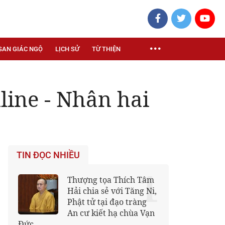
SAN GIÁC NGỘ
LỊCH SỬ
TỪ THIỆN
line - Nhân hai
TIN ĐỌC NHIỀU
1
Thượng tọa Thích Tâm
Hải chia sẻ với Tăng Ni,
Phật tử tại đạo tràng
An cư kiết hạ chùa Vạn
Đức