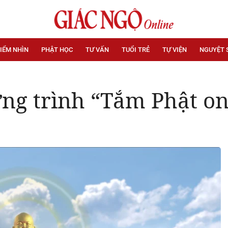
IỂM NHÌN
PHẬT HỌC
TƯ VẤN
TUỔI TRẺ
TỰ VIỆN
NGUYỆT 
ng trình “Tắm Phật on