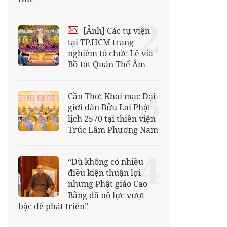
2
[Ảnh] Các tự viện
tại TP.HCM trang
nghiêm tổ chức Lễ vía
Bồ-tát Quán Thế Âm
3
Cần Thơ: Khai mạc Đại
giới đàn Bửu Lai Phật
lịch 2570 tại thiền viện
Trúc Lâm Phương Nam
4
“Dù không có nhiều
điều kiện thuận lợi
nhưng Phật giáo Cao
Bằng đã nỗ lực vượt
bậc để phát triển”