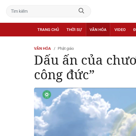
TRANG CHỦ
THỜI SỰ
VĂN HÓA
VIDEO
Đ
VĂN HÓA
Phật giáo
Dấu ấn của chươ
công đức”