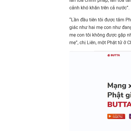
lan tỏa chính pháp, lan tỏa t
cảnh khó khăn trên cả nước”.
“Lần đầu tiên tôi được tắm P
giác như hai mẹ con như đang
mẹ con tôi không được gặp nh
mẹ”, chị Liên, một Phật tử ở C