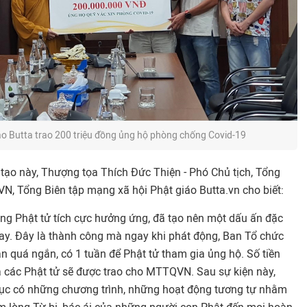
áo Butta trao 200 triệu đồng ủng hộ phòng chống Covid-19
tạo này, Thượng tọa Thích Đức Thiện - Phó Chủ tịch, Tổng
N, Tổng Biên tập mạng xã hội Phật giáo Butta.vn cho biết:
g Phật tử tích cực hưởng ứng, đã tạo nên một dấu ấn đặc
y. Đây là thành công mà ngay khi phát động, Ban Tổ chức
ian quá ngắn, có 1 tuần để Phật tử tham gia ủng hộ. Số tiền
a các Phật tử sẽ được trao cho MTTQVN. Sau sự kiện này,
ục có những chương trình, những hoạt động tương tự nhằm