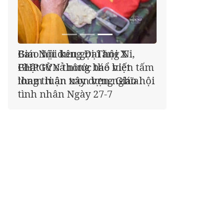
Giáo hội kêu gọi Tăng Ni,
Phật tử cả nước thể hiện tấm
lòng tri ân trọn vẹn nghĩa
tình nhân Ngày 27-7