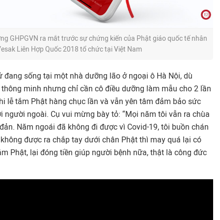
ơng GHPGVN ra mắt trước sự chứng kiến của Phật giáo quốc tế nhân
 Vesak Liên Hợp Quốc 2018 tổ chức tại Việt Nam
ử đang sống tại một nhà dưỡng lão ở ngoại ô Hà Nội, dù
i thông minh nhưng chỉ cần cô điều dưỡng làm mẫu cho 2 lần
nghi lễ tắm Phật hàng chục lần và vẫn yên tâm đảm bảo sức
ới người ngoài. Cụ vui mừng bày tỏ: “Mọi năm tôi vẫn ra chùa
 đản. Năm ngoái đã không đi được vì Covid-19, tôi buồn chán
không được ra chắp tay dưới chân Phật thì may quá lại có
m Phật, lại đóng tiền giúp người bệnh nữa, thật là công đức