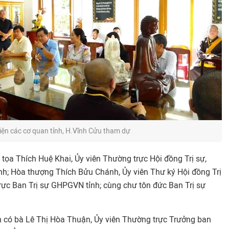
iện các cơ quan tỉnh, H.Vĩnh Cửu tham dự
tọa Thích Huệ Khai, Ủy viên Thường trực Hội đồng Trị sự,
h; Hòa thượng Thích Bửu Chánh, Ủy viên Thư ký Hội đồng Trị
ực Ban Trị sự GHPGVN tỉnh; cùng chư tôn đức Ban Trị sự
n có bà Lê Thị Hòa Thuận, Ủy viên Thường trực Trưởng ban