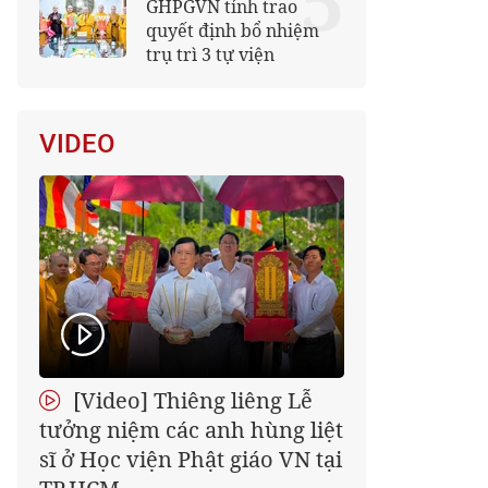
5
GHPGVN tỉnh trao
quyết định bổ nhiệm
trụ trì 3 tự viện
VIDEO
[Video] Thiêng liêng Lễ
tưởng niệm các anh hùng liệt
sĩ ở Học viện Phật giáo VN tại