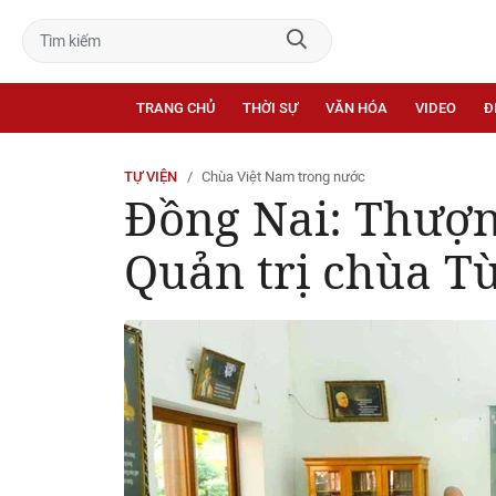
TRANG CHỦ
THỜI SỰ
VĂN HÓA
VIDEO
Đ
TỰ VIỆN
Chùa Việt Nam trong nước
Đồng Nai: Thượn
Quản trị chùa T