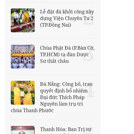
2
Lễ đặt đá khởi công xây
dựng Viện Chuyên Tu 2
(TP.Đồng Nai)
3
Chùa Phật Đà (P.Bàn Cờ,
TP.HCM) tạ đàn Dược
Sư thất châu
4
Đà Nẵng: Công bố, trao
quyết định bổ nhiệm
Đại đức Thích Pháp
Nguyên làm trụ trì
chùa Thanh Phước
Thanh Hóa: Ban Trị sự