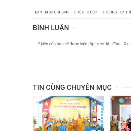
BAN TRỊ SỰ GHPGVN
CHÙA TỪ ĐỨC
THƯỢNG TỌA THÍ
BÌNH LUẬN
TIN CÙNG CHUYÊN MỤC