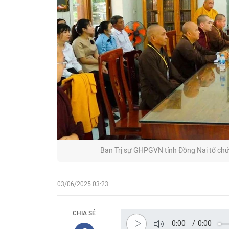
Ban Trị sự GHPGVN tỉnh Đồng Nai tổ chứ
03/06/2025 03:23
CHIA SẺ
0:00
/
0:00