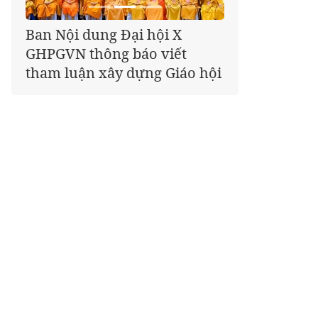
Giáo hội kêu gọi Tăng Ni,
Phật tử cả nước thể hiện tấm
lòng tri ân trọn vẹn nghĩa
tình nhân Ngày 27-7