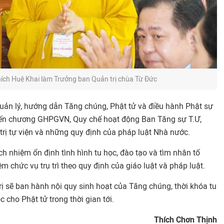
ích Huệ Khai làm Trưởng ban Quản trị chùa Từ Đức
quản lý, hướng dẫn Tăng chúng, Phật tử và điều hành Phật sự
iến chương GHPGVN, Quy chế hoạt động Ban Tăng sự T.Ư,
rị tự viện và những quy định của pháp luật Nhà nước.
ch nhiệm ổn định tình hình tu học, đào tạo và tìm nhân tố
m chức vụ trụ trì theo quy định của giáo luật và pháp luật.
rị sẽ ban hành nội quy sinh hoạt của Tăng chúng, thời khóa tu
 cho Phật tử trong thời gian tới.
Thích Chơn Thịnh