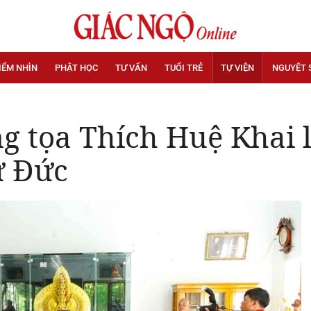
IỂM NHÌN
PHẬT HỌC
TƯ VẤN
TUỔI TRẺ
TỰ VIỆN
NGUYỆT 
g tọa Thích Huệ Khai
ừ Đức