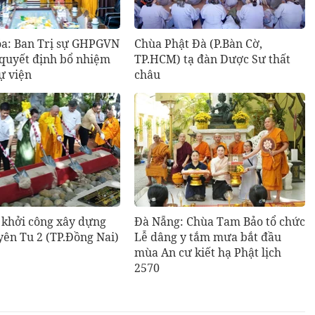
a: Ban Trị sự GHPGVN
Chùa Phật Đà (P.Bàn Cờ,
 quyết định bổ nhiệm
TP.HCM) tạ đàn Dược Sư thất
tự viện
châu
 khởi công xây dựng
Đà Nẵng: Chùa Tam Bảo tổ chức
ên Tu 2 (TP.Đồng Nai)
Lễ dâng y tắm mưa bắt đầu
mùa An cư kiết hạ Phật lịch
2570