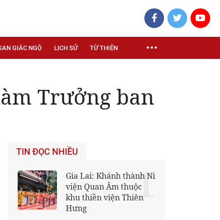
SAN GIÁC NGỘ
LỊCH SỬ
TỪ THIỆN
 làm Trưởng ban
TIN ĐỌC NHIỀU
1
Gia Lai: Khánh thành Ni
viện Quan Âm thuộc
khu thiền viện Thiên
Hưng