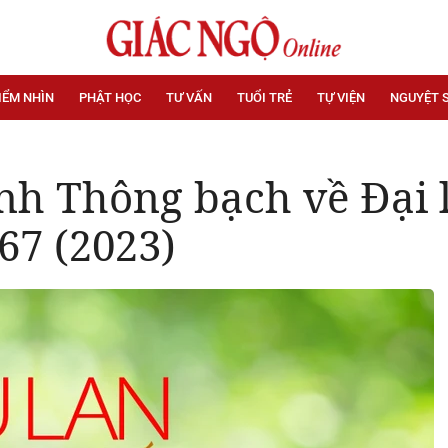
IỂM NHÌN
PHẬT HỌC
TƯ VẤN
TUỔI TRẺ
TỰ VIỆN
NGUYỆT 
 Thông bạch về Đại lễ
67 (2023)