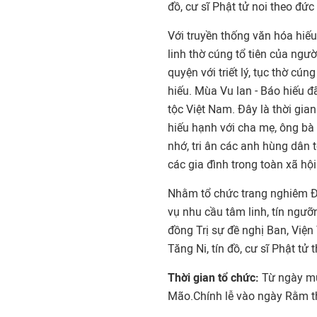
đồ, cư sĩ Phật tử noi theo đứ
Với truyền thống văn hóa hiế
linh thờ cúng tổ tiên của ngư
quyện với triết lý, tục thờ cú
hiếu. Mùa Vu lan - Báo hiếu 
tộc Việt Nam. Đây là thời gi
hiếu hạnh với cha mẹ, ông bà 
nhớ, tri ân các anh hùng dân tộ
các gia đình trong toàn xã hội
Nhằm tổ chức trang nghiêm Đại
vụ nhu cầu tâm linh, tín ngư
đồng Trị sự đề nghị Ban, Viện
Tăng Ni, tín đồ, cư sĩ Phật tử
Thời gian tổ chức:
Từ ngày m
Mão.Chính lễ vào ngày Rằm t