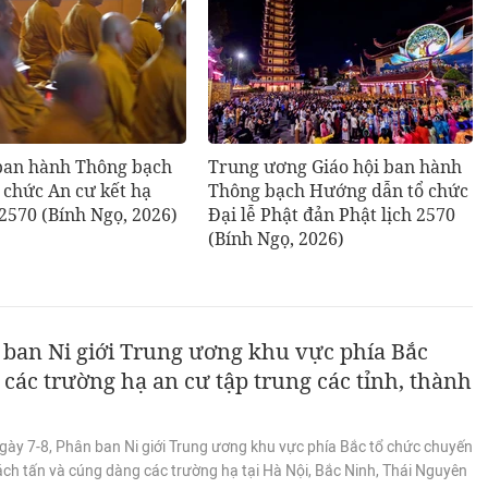
 ban hành Thông bạch
Trung ương Giáo hội ban hành
ổ chức An cư kết hạ
Thông bạch Hướng dẫn tổ chức
 2570 (Bính Ngọ, 2026)
Đại lễ Phật đản Phật lịch 2570
(Bính Ngọ, 2026)
ban Ni giới Trung ương khu vực phía Bắc
các trường hạ an cư tập trung các tỉnh, thành
gày 7-8, Phân ban Ni giới Trung ương khu vực phía Bắc tổ chức chuyến
ách tấn và cúng dàng các trường hạ tại Hà Nội, Bắc Ninh, Thái Nguyên