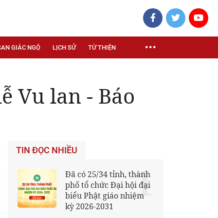
SAN GIÁC NGỘ
LỊCH SỬ
TỪ THIỆN
 Vu lan - Báo
TIN ĐỌC NHIỀU
1
Đã có 25/34 tỉnh, thành
phố tổ chức Đại hội đại
biểu Phật giáo nhiệm
kỳ 2026-2031