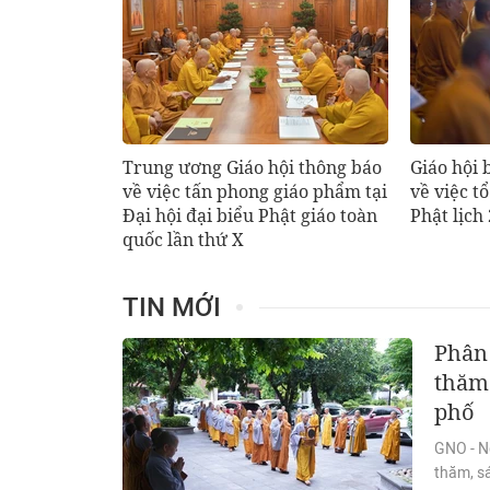
Trung ương Giáo hội thông báo
Giáo hội
về việc tấn phong giáo phẩm tại
về việc t
Đại hội đại biểu Phật giáo toàn
Phật lịch
quốc lần thứ X
TIN MỚI
Phân 
thăm 
phố
GNO - N
thăm, s