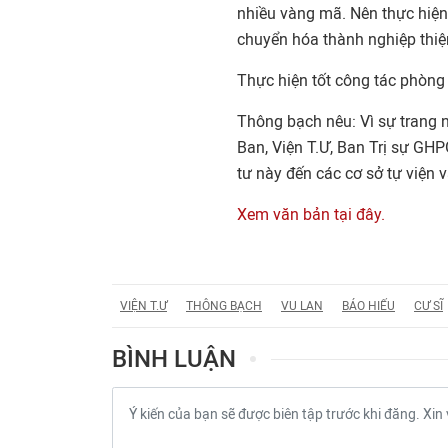
nhiều vàng mã. Nên thực hiện 
chuyển hóa thành nghiệp thiện
Thực hiện tốt công tác phòng
Thông bạch nêu: Vì sự trang n
Ban, Viện T.Ư, Ban Trị sự GHPG
tư này đến các cơ sở tự viện 
Xem văn bản tại đây.
VIỆN T.Ư
THÔNG BẠCH
VU LAN
BÁO HIẾU
CƯ SĨ
BÌNH LUẬN