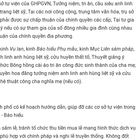
sở tự viện của GHPGVN; Tưởng niệm, tri ân, cầu siêu anh linh
trang liệt sỹ; Tại các nơi công cộng, trung tâm văn hóa, trụ sở
 phải được sự chấp thuận của chính quyền các cấp; Tại tư gia
u ý nếu có sự tham gia của số đông nhiều gia đình cùng nhau
thuận của chính quyền địa phương.
kinh
Vu lan
, kinh
Báo hiếu Phụ mẫu
, kinh
Mục Liên sám pháp
,
h linh anh hùng liệt sỹ, cửu huyền thất tổ; Thuyết giảng ý
 thức Bông hồng cài áo tri ân công đức sinh thành của cha mẹ;
truyền hoa đăng tưởng niệm anh linh anh hùng liệt sỹ và cửu
ghệ thuật công cha nghĩa mẹ (nếu có).
h phố có kế hoạch hướng dẫn, giúp đỡ các cơ sở tự viện trong
 - Báo hiếu.
sắm lễ, tránh tổ chức thu tiền mua lễ mang hình thức dịch vụ
 phù hợp với chính pháp và nghi lễ truyền thống. Không đốt