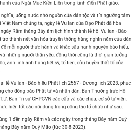
c hạnh của Ngài Mục Kiền Liên trong kinh điển Phật giáo.
u nghĩa, uống nước nhớ nguồn của dân tộc và tín ngưỡng tâm
ời Việt Nam chúng ta, ngày lễ Vu lan của Đạo Phật đã hòa
ng ngày Rằm tháng Bảy âm lịch hình thành lễ hội Vu lan - Báo
đã trở thành nét văn hóa truyền thống hàng nghìn năm của dân
an để mỗi người thực hành và khắc sâu hạnh nguyện báo hiếu,
và những người thân yêu, đồng thời cũng là thời gian tưởng
c, anh linh anh hùng liệt sỹ, tổ tien, cửu huyền thất tổ của
.
 lễ Vu lan - Báo hiếu Phật lịch 2567 - Dương lịch 2023, phục
ỡng cho đồng bào Phật tử và nhân dân, Ban Thường trực Hội
 T.Ư, Ban Trị sự GHPGVN các cấp và các chùa, cơ sở tự viện,
 thực hiện tốt các nội dung trong công tác tổ chức như sau:
ùng 1 đến ngày Rằm và các ngày trong tháng Bảy năm Quý
háng Bảy năm Quý Mão (tức 30-8-2023).