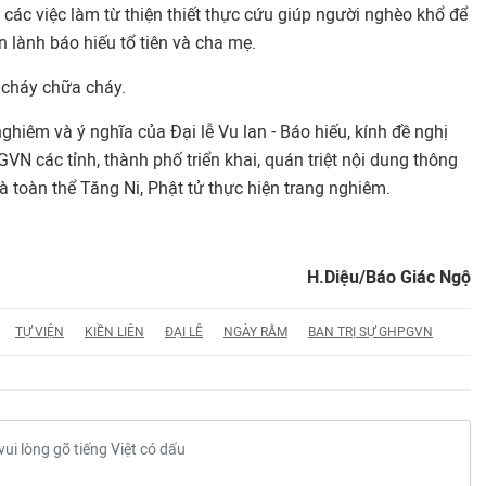
các việc làm từ thiện thiết thực cứu giúp người nghèo khổ để
 lành báo hiếu tổ tiên và cha mẹ.
 cháy chữa cháy.
ghiêm và ý nghĩa của Đại lễ Vu lan - Báo hiếu, kính đề nghị
VN các tỉnh, thành phố triển khai, quán triệt nội dung thông
và toàn thể Tăng Ni, Phật tử thực hiện trang nghiêm.
H.Diệu/Báo Giác Ngộ
TỰ VIỆN
KIỀN LIÊN
ĐẠI LỄ
NGÀY RẰM
BAN TRỊ SỰ GHPGVN