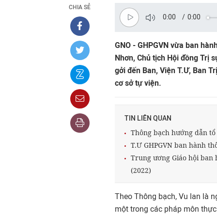
CHIA SẺ
0:00
/
0:00
GNO - GHPGVN vừa ban hành 
Nhơn, Chủ tịch Hội đồng Trị 
gởi đến Ban, Viện T.Ư, Ban Tr
cơ sở tự viện.
TIN LIÊN QUAN
Thông bạch hướng dẫn tổ c
T.Ư GHPGVN ban hành thôn
Trung ương Giáo hội ban h
(2022)
Theo Thông bạch, Vu lan là ng
một trong các pháp môn thực h