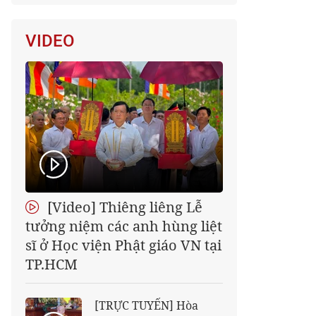
VIDEO
[Video] Thiêng liêng Lễ
tưởng niệm các anh hùng liệt
sĩ ở Học viện Phật giáo VN tại
TP.HCM
[TRỰC TUYẾN] Hòa