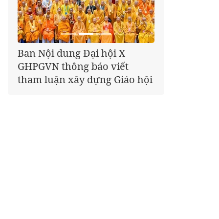
Giáo hội kêu gọi Tăng Ni,
Phật tử cả nước thể hiện tấm
lòng tri ân trọn vẹn nghĩa
tình nhân Ngày 27-7