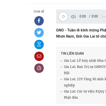
CHIA SẺ
0:00
/
0:00
GNO - Tuần lễ kính mừng Phật
Nhơn Nam, tỉnh Gia Lai tổ ch
TIN LIÊN QUAN
Gia Lai: Lễ húy nhật Hòa
Gia Lai: Ban Trị sự GHPGVN
Hội
Gia Lai: 229 Tăng Ni sinh
nghiệp
Gia Lai: Các tự viện P.Q
Phật đản