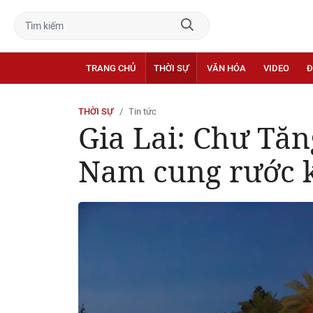
TRANG CHỦ
THỜI SỰ
VĂN HÓA
VIDEO
Đ
THỜI SỰ
Tin tức
Gia Lai: Chư Tă
Nam cung rước k