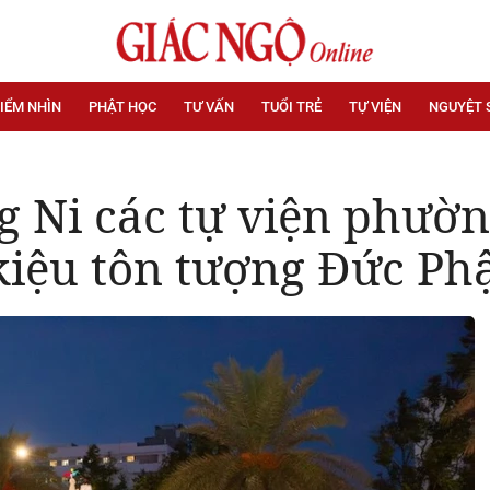
IỂM NHÌN
PHẬT HỌC
TƯ VẤN
TUỔI TRẺ
TỰ VIỆN
NGUYỆT 
ng Ni các tự viện phư
iệu tôn tượng Đức Ph