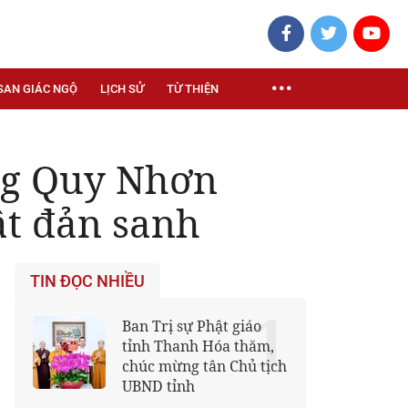
SAN GIÁC NGỘ
LỊCH SỬ
TỪ THIỆN
ờng Quy Nhơn
ật đản sanh
TIN ĐỌC NHIỀU
1
Ban Trị sự Phật giáo
tỉnh Thanh Hóa thăm,
chúc mừng tân Chủ tịch
UBND tỉnh