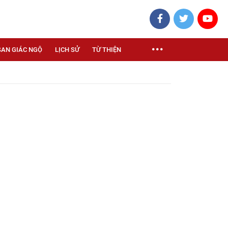
SAN GIÁC NGỘ
LỊCH SỬ
TỪ THIỆN