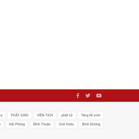
sự
PHẬT GIÁO
VIÊN TỊCH
phật tử
Tăng NI sinh
n
Hải Phòng
BÌnh Thuận
Giới thiệu
Bình DƯơng