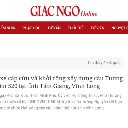
IỂM NHÌN
PHẬT HỌC
TƯ VẤN
TUỔI TRẺ
TỰ VIỆN
NGUYỆT 
Tìm thấy
4
kết quả
 xe cấp cứu và khởi công xây dựng cầu Tường
n 520 tại tỉnh Tiền Giang, Vĩnh Long
ày 4-7, Đại đức Thích Minh Phú, Ủy viên Hội đồng Trị sự, Phó Thường
n Từ thiện xã hội GHPGVN TP.HCM, trụ trì chùa Tường Nguyên kết hợp
ng tổ chức khởi công cây cầu nông thôn tại tỉnh Vĩnh Long.