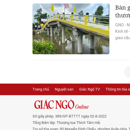
Bàn g
thươn
GNO - Ng
Kinh tế 
giao cầu
Trang chủ
Nguyệt san
Giác Ngộ TV
Thông tin tòa 
Số giấy phép: 389/GP-BTTTT ngày 02-8-2022
Tổng Biên tập: Thượng tọa Thích Tâm Hải
Trụ sở tòa soạn: 85 Nguyễn Đình Chiểu, phường Xuân Hòa, 