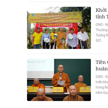
Khởi
tỉnh 
GNO - Ng
Thường 
Tường N
501.
Tiền 
huân 
GNO - S
triển kh
trong B
năm Qu