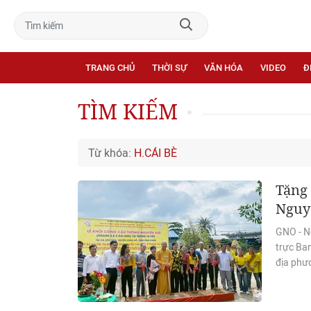
TRANG CHỦ
THỜI SỰ
VĂN HÓA
VIDEO
Đ
TÌM KIẾM
Từ khóa:
H.CÁI BÈ
Tặng
Nguyê
GNO - Ng
trực Ba
địa phươ