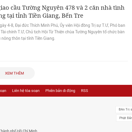
iao cầu Tường Nguyên 478 và 2 căn nhà tình
g tại tỉnh Tiền Giang, Bến Tre
ày 4-8, Đại đức Thích Minh Phú, Ủy viên Hội đồng Trị sự T.Ư, Phó ban
- Tài chính T.Ư, Chủ tịch Hội Từ Thiện chùa Tường Nguyên tổ chức bàn
 nông thôn tại tỉnh Tiền Giang.
XEM THÊM
soạn
Liên hệ tòa soạn
Phiên bản di động
RSS
BAn Trị 
Phật Đả
Thành phố Hồ Chí Minh