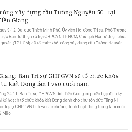
 công xây dựng cầu Tường Nguyên 501 tại
Tiền Giang
ày 9-12, Đại đức Thích Minh Phú, Ủy viên Hội đồng Trị sự, Phó Trưởng
trực Ban Từ thiện xã hội GHPGVN TP.HCM, Chủ tịch Hội Từ thiện chùa
guyên (TP.HCM) đã tổ chức khởi công xây dựng cầu Tường Nguyên
Giang: Ban Trị sự GHPGVN sẽ tổ chức khóa
tu kiết Đông lần I vào cuối năm
áng 24-11, Ban Trị sự GHPGVN tỉnh Tiền Giang có phiên họp định kỳ,
ai kế hoạch tổ chức khóa kiết Đông dành cho chư tôn đức Tăng Ni
an Trị sự GHPGVN tỉnh và các chương trình hoạt động trọng tâm cuối
ý Mão.