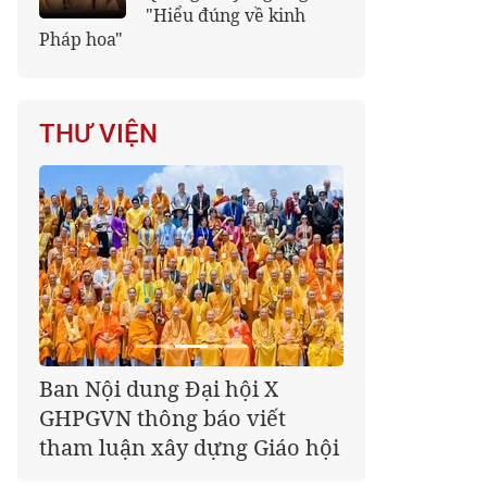
"Hiểu đúng về kinh
Pháp hoa"
THƯ VIỆN
Giáo hội kêu gọi Tăng Ni,
Phật tử cả nước thể hiện tấm
lòng tri ân trọn vẹn nghĩa
tình nhân Ngày 27-7