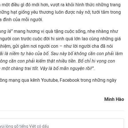
 một điều gì đó mới hơn, vượt ra khỏi hình thức những trang
những hạt giống yêu thương luôn được nảy nở, tưới tắm trong
a đình của mỗi người.
ụng lá”
mang hương vị quà tặng cuộc sống,
nhẹ nhàng như
người con trước cuộc đời hi sinh quá lớn lao cùng những giá
ghiệm, gửi gắm nơi người con – như lời người cha đã nói
mãi là niềm tự hào của bố. Sau này bố không cần con phải làm
ông cần con phải kiếm thật nhiều tiền. Bố chỉ hi vọng con
ột chàng trai tốt. Vậy là bố mãn nguyện rồi!”.
đồng mạng qua kênh Youtube, Facebook trong những ngày
Minh Hào