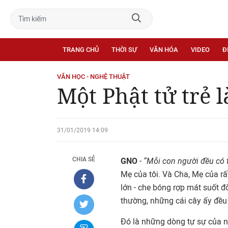
TRANG CHỦ
THỜI SỰ
VĂN HÓA
VIDEO
Đ
VĂN HỌC - NGHỆ THUẬT
Một Phật tử trẻ 
31/01/2019 14:09
CHIA SẺ
GNO
- “Mỗi con người đều có t
Mẹ của tôi. Và Cha, Mẹ của r
lớn - che bóng rợp mát suốt đờ
thường, những cái cây ấy đều
Đó là những dòng tự sự của nh