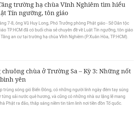
Tăng trường hạ chùa Vĩnh Nghiêm tìm hiểu
ật Tín ngưỡng, tôn giáo
áng 7-8, ông Vũ Huy Long, Phó Trưởng phòng Phật giáo - Sở Dân tộc
iáo TP.HCM đã có buổi chia sẻ chuyên đề về Luật Tín ngưỡng, tôn giáo
 Tăng an cư tại trường hạ chùa Vĩnh Nghiêm (P.Xuân Hòa, TP.HCM).
 chuông chùa ở Trường Sa – Kỳ 3: Những nốt
 bình yên
ập trùng sóng gió Biển Đông, có những người lính ngày đêm tay súng
ữ từng sải nước quê hương, và cũng có những nhà sư lặng lẽ mang
nhà Phật ra đảo, thắp sáng niềm tin tâm linh nơi tiền đồn Tổ quốc.