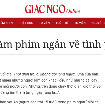
IỂM NHÌN
PHẬT HỌC
TƯ VẤN
TUỔI TRẺ
TỰ VIỆN
NGUYỆT 
làm phim ngắn về tình
uổi già. Thời gian trôi đi không đợi lòng người.
Cha của bạn.
ất nhiều những người làm con khác - đều như những cái cây
i mỗi người con. Nhưng, trên dòng chảy thời gian, gió thổi vô
 đang âm thầm từng ngày rụng lá...”.
ân vật An (người con trai 15 tuổi) trong phim ngắn “Mỗi cái