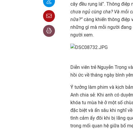
cây đều rụng lá”. Thông điệp 
chưa ngủ cùng cha? Và
mỗi c
nữa?”
càng khiến thông điệp về
những gì mà mỗi người đang c
người xem.
Diễn viên trẻ Nguyễn Trọng v
hồi ức về tháng ngày bình yên
Ý tưởng làm phim và kịch bản
Anh chia sẻ: Khi anh có duyên
khóa tu mùa hè ở một số chùa
đặc biệt và ẩn sâu khi nghĩ v
tình cảm ấy đôi khi bị lãng q
trong mối quan hệ giữa bố mẹ