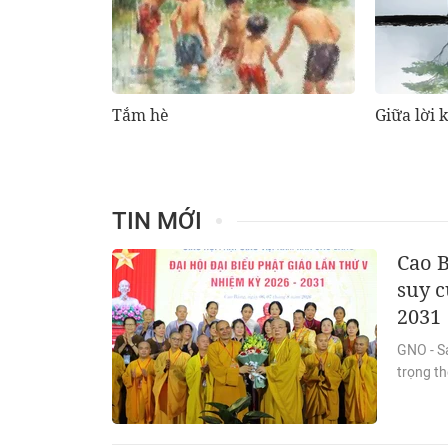
Tắm hè
Giữa lời 
TIN MỚI
Cao 
suy c
2031
GNO - Sá
trọng th