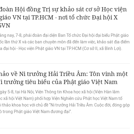
đoàn Hội đồng Trị sự khảo sát cơ sở Học viện
giáo VN tại TP.HCM - nơi tổ chức Đại hội X
GVN
ng nay, 7-8, phái đoàn đại diện Ban Tổ chức Đại hội đại biểu Phật giáo
c lần thứ X và các ban chuyên môn đã đến làm việc, khảo sát địa điểm
ra đại hội - Học viện Phật giáo VN tại TP.HCM (Cơ sở II, xã Bình Lợi).
hảo về Ni trưởng Hải Triều Âm: Tôn vinh một
i trưởng tiêu biểu của Phật giáo Việt Nam
ày 5-8, tại Hà Nội, Viện Thông tin Khoa học xã hội (Viện Hàn lâm
c xã hội Việt Nam) phối hợp Viện Nghiên cứu Phật học Việt Nam tổ
 thảo khoa học với chủ đề “Ni trưởng Hải Triều Âm: Cuộc đời, đóng góp
rò trong Phật giáo Việt Nam đương đại”.