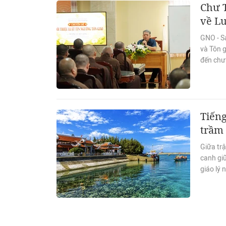
Chư 
về Lu
GNO - S
và Tôn g
đến chư
Tiếng
trầm
Giữa tr
canh gi
giáo lý 