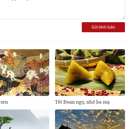
Gửi bình luận
 sen
Tết Đoan ngọ, nhớ ba mạ