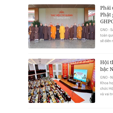
Phái 
Phật 
GHP
GNO - Sá
toàn quố
sẽ diễn 
Hội t
bậc N
GNO - Ng
Khoa họ
chức Hội
và vai t