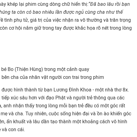
này khép lại phim cùng dòng chữ hiển thị:
“Đã bao lâu rồi bạn
húng ta còn có bao nhiêu lần được ngủ cùng cha như thế
 tình phụ tử, giá trị của việc nhận ra vô thường và trân trọng
òn cơ hội nắm giữ trong tay được khắc họa rõ nét trong lòng
à bé Bo (Thiện Hùng) trong một cảnh quay
 bên cha của nhân vật người con trai trong phim
 được hình thành từ bạn Lương Đình Khoa - một nhà thơ 8x.
 tiếp xúc sâu hơn với đạo Phật và người trẻ thông qua các
, anh nhận thấy trong lòng mỗi bạn trẻ đều có một góc rất
ề mẹ và cha. Tuy nhiên, cuộc sống hiện đại và ồn ào khiến góc
uên, ẩn khuất và lâu dần tạo thành một khoảng cách vô hình
 và con cái.