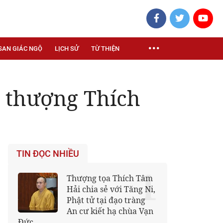
SAN GIÁC NGỘ
LỊCH SỬ
TỪ THIỆN
 thượng Thích
TIN ĐỌC NHIỀU
1
Thượng tọa Thích Tâm
Hải chia sẻ với Tăng Ni,
Phật tử tại đạo tràng
An cư kiết hạ chùa Vạn
Đức