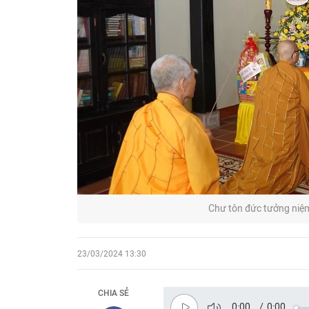
Chư tôn đức tưởng niệm
23/03/2024 13:30
CHIA SẺ
0:00
/
0:00