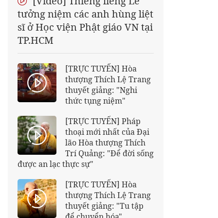
[Video] Thiêng liêng Lễ
tưởng niệm các anh hùng liệt
sĩ ở Học viện Phật giáo VN tại
TP.HCM
[TRỰC TUYẾN] Hòa
thượng Thích Lệ Trang
thuyết giảng: "Nghi
thức tụng niệm"
[TRỰC TUYẾN] Pháp
thoại mới nhất của Đại
lão Hòa thượng Thích
Trí Quảng: "Để đời sống
được an lạc thực sự"
[TRỰC TUYẾN] Hòa
thượng Thích Lệ Trang
thuyết giảng: "Tu tập
để chuyển hóa"