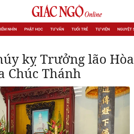
IỂM NHÌN
PHẬT HỌC
TƯ VẤN
TUỔI TRẺ
TỰ VIỆN
NGUYỆT 
úy kỵ Trưởng lão Hòa
ùa Chúc Thánh