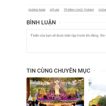
QUẢNG NAM
HỘI AN
TỔ ĐÌNH CHÚC THÁNH
CHÙA
BÌNH LUẬN
TIN CÙNG CHUYÊN MỤC