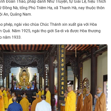
nh Đoàn Thảo, pháp danh Như Truyện, tự Giải Lệ, hiệu Thích
xứ Đồng Nà, tổng Phú Triêm Hạ, xã Thanh Hà, nay thuộc thôn
Hội An, Quảng Nam.
 phép, ngài vào chùa Chúc Thánh xin xuất gia với Hòa
 Quả. Năm 1925, ngài thọ giới Sa-di và được Hòa thượng
ào năm 1933.