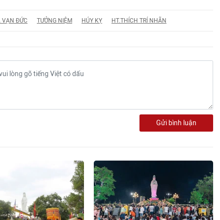
 VẠN ĐỨC
TƯỞNG NIỆM
HÚY KỴ
HT.THÍCH TRÍ NHÃN
Gửi bình luận