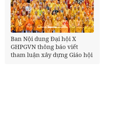
Giáo hội kêu gọi Tăng Ni,
Phật tử cả nước thể hiện tấm
lòng tri ân trọn vẹn nghĩa
tình nhân Ngày 27-7