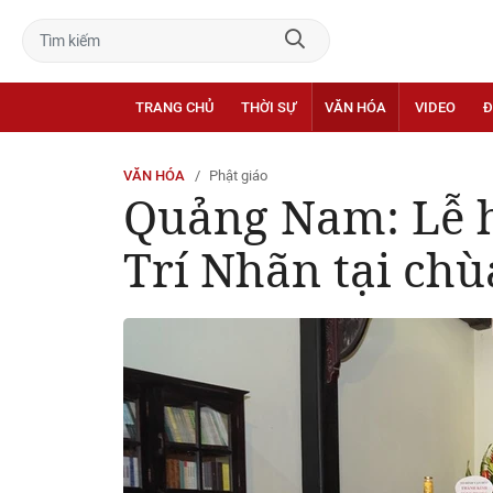
TRANG CHỦ
THỜI SỰ
VĂN HÓA
VIDEO
Đ
VĂN HÓA
Phật giáo
Quảng Nam: Lễ h
Trí Nhãn tại ch