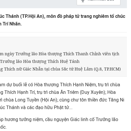
úc Thánh (TP.Hội An), môn đồ pháp tử trang nghiêm tổ chúc
h Trí Nhãn.
m ngày Trưởng lão Hòa thượng Thích Thanh Chỉnh viên tịch
 Trưởng lão Hòa thượng Thích Huệ Tánh
ng Thích nữ Giác Nhẫn tại chùa Sắc tứ Huệ Lâm (Q.8, TP.HCM)
 dự buổi lễ có Hòa thượng Thích Hạnh Niệm, trụ trì chùa
 Thích Hạnh Trí, trụ trì chùa Ân Triêm (Duy Xuyên); Hòa
rì chùa Long Tuyền (Hội An); cùng chư tôn thiền đức Tăng Ni
úc Thánh và các đạo hữu Phật tử...
hắp hương tưởng niệm, cầu nguyện Giác linh cố Trưởng lão
ốc.