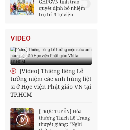
5
GHPGVN tỉnh trao
quyết định bổ nhiệm
trụ trì 3 tự viện
VIDEO
[Video] Thiêng liêng Lễ
tưởng niệm các anh hùng liệt
sĩ ở Học viện Phật giáo VN tại
TP.HCM
[TRỰC TUYẾN] Hòa
thượng Thích Lệ Trang
thuyết giảng: "Nghi