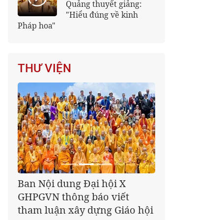
Quảng thuyết giảng:
"Hiểu đúng về kinh
Pháp hoa"
THƯ VIỆN
Giáo hội kêu gọi Tăng Ni,
Phật tử cả nước thể hiện tấm
lòng tri ân trọn vẹn nghĩa