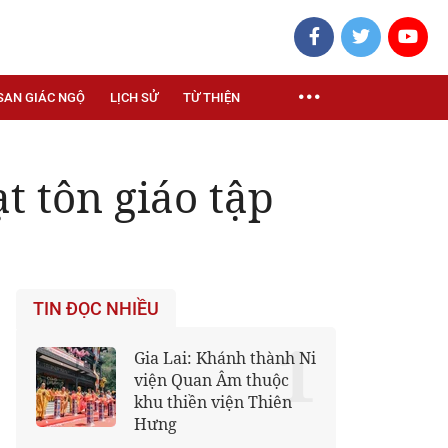
SAN GIÁC NGỘ
LỊCH SỬ
TỪ THIỆN
 tôn giáo tập
TIN ĐỌC NHIỀU
1
Gia Lai: Khánh thành Ni
viện Quan Âm thuộc
khu thiền viện Thiên
Hưng