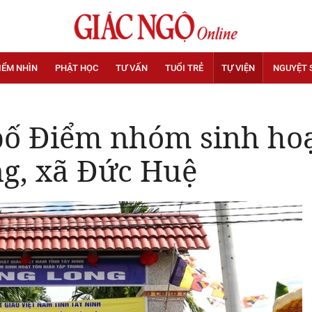
IỂM NHÌN
PHẬT HỌC
TƯ VẤN
TUỔI TRẺ
TỰ VIỆN
NGUYỆT 
bố Điểm nhóm sinh hoạt
g, xã Đức Huệ