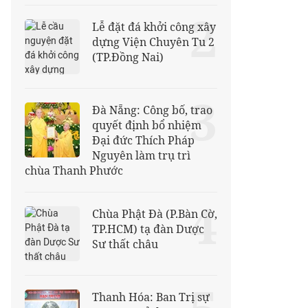
2
Lễ đặt đá khởi công xây
dựng Viện Chuyên Tu 2
(TP.Đồng Nai)
3
Đà Nẵng: Công bố, trao
quyết định bổ nhiệm
Đại đức Thích Pháp
Nguyên làm trụ trì
chùa Thanh Phước
4
Chùa Phật Đà (P.Bàn Cờ,
TP.HCM) tạ đàn Dược
Sư thất châu
Thanh Hóa: Ban Trị sự