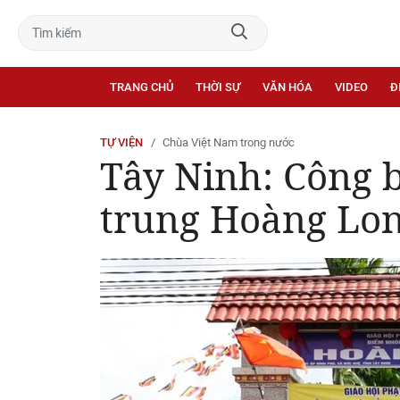
TRANG CHỦ
THỜI SỰ
VĂN HÓA
VIDEO
Đ
TỰ VIỆN
Chùa Việt Nam trong nước
Tây Ninh: Công 
trung Hoàng Lon