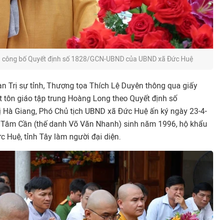
n công bố Quyết định số 1828/GCN-UBND của UBND xã Đức Huệ
 Trị sự tỉnh, Thượng tọa Thích Lệ Duyên thông qua giấy
 tôn giáo tập trung Hoàng Long theo Quyết định số
Hà Giang, Phó Chủ tịch UBND xã Đức Huệ ấn ký ngày 23-4-
h Tâm Cần (thế danh Võ Văn Nhanh) sinh năm 1996, hộ khẩu
c Huệ, tỉnh Tây làm người đại diện.