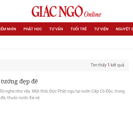
IỂM NHÌN
PHẬT HỌC
TƯ VẤN
TUỔI TRẺ
TỰ VIỆN
NGUYỆT 
Tìm thấy
1
kết quả
 tướng đẹp đẽ
ôi nghe như vầy: Một thời, Đức Phật ngụ tại vườn Cấp Cô Ðộc, trong
-đà, thuộc nước Xá-vệ.