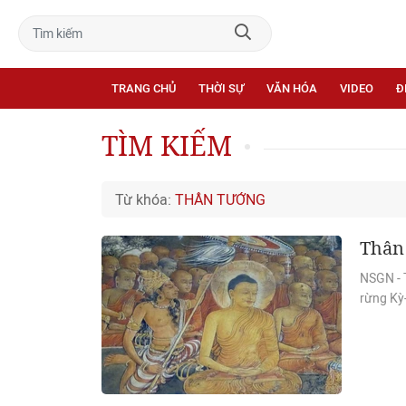
TRANG CHỦ
THỜI SỰ
VĂN HÓA
VIDEO
Đ
TÌM KIẾM
Từ khóa:
THÂN TƯỚNG
Thân
NSGN - T
rừng Kỳ