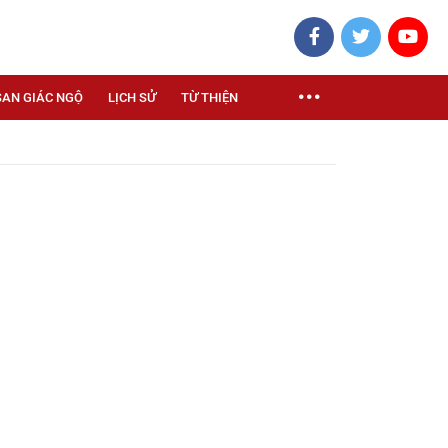
SAN GIÁC NGỘ
LỊCH SỬ
TỪ THIỆN