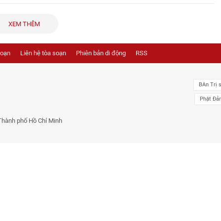
XEM THÊM
soạn
Liên hệ tòa soạn
Phiên bản di động
RSS
BAn Trị 
Phật Đả
Thành phố Hồ Chí Minh