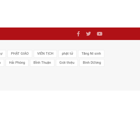
sự
PHẬT GIÁO
VIÊN TỊCH
phật tử
Tăng NI sinh
n
Hải Phòng
BÌnh Thuận
Giới thiệu
Bình DƯơng