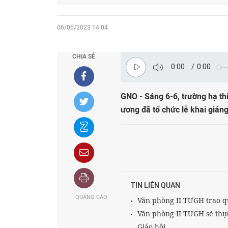
06/06/2023 14:04
CHIA SẺ
0:00
/
0:00
GNO - Sáng 6-6, trường hạ th
ương đã tổ chức lễ khai giảng
TIN LIÊN QUAN
QUẢNG CÁO
Văn phòng II TƯGH trao qu
Văn phòng II TƯGH sẽ thực
Giáo hội