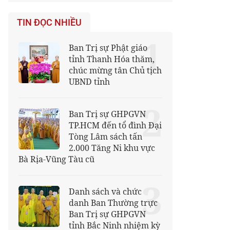
TIN ĐỌC NHIỀU
1
Ban Trị sự Phật giáo
tỉnh Thanh Hóa thăm,
chúc mừng tân Chủ tịch
UBND tỉnh
2
Ban Trị sự GHPGVN
TP.HCM đến tổ đình Đại
Tòng Lâm sách tấn
2.000 Tăng Ni khu vực
Bà Rịa-Vũng Tàu cũ
3
Danh sách và chức
danh Ban Thường trực
Ban Trị sự GHPGVN
tỉnh Bắc Ninh nhiệm kỳ