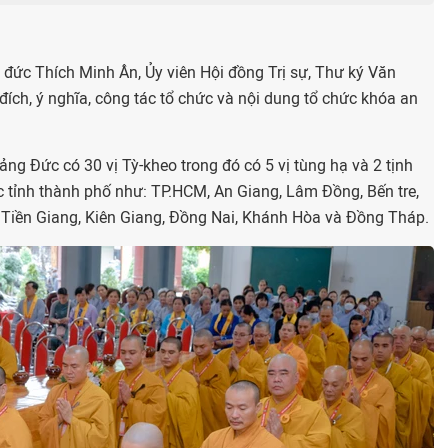
 đức Thích Minh Ân, Ủy viên Hội đồng Trị sự, Thư k‎ý Văn
đích, ‎ý nghĩa, công tác tổ chức và nội dung tổ chức khóa an
ảng Đức có 30 vị Tỳ-kheo trong đó có 5 vị tùng hạ và 2 tịnh
c tỉnh thành phố như: TP.HCM, An Giang, Lâm Đồng, Bến tre,
, Tiền Giang, Kiên Giang, Đồng Nai, Khánh Hòa và Đồng Tháp.