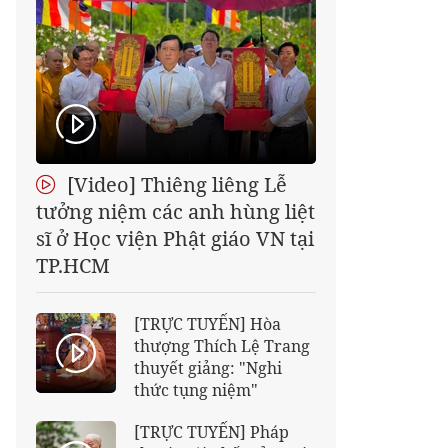
[Video] Thiêng liêng Lễ
tưởng niệm các anh hùng liệt
sĩ ở Học viện Phật giáo VN tại
TP.HCM
[TRỰC TUYẾN] Hòa
thượng Thích Lệ Trang
thuyết giảng: "Nghi
thức tụng niệm"
[TRỰC TUYẾN] Pháp