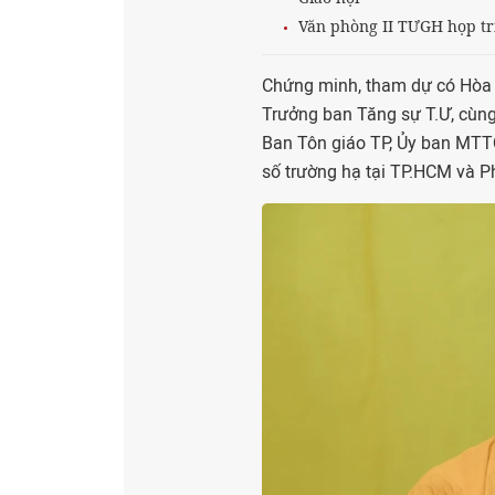
Văn phòng II TƯGH họp tr
Chứng minh, tham dự có Hòa t
Trưởng ban Tăng sự T.Ư, cùng
Ban Tôn giáo TP, Ủy ban MTT
số trường hạ tại TP.HCM và Ph