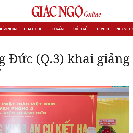
IỂM NHÌN
PHẬT HỌC
TƯ VẤN
TUỔI TRẺ
TỰ VIỆN
NGUYỆT 
 Đức (Q.3) khai giảng
7