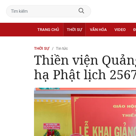
TRANG CHỦ
THỜI SỰ
VĂN HÓA
VIDEO
Đ
THỜI SỰ
Tin tức
Thiền viện Quảng
hạ Phật lịch 256