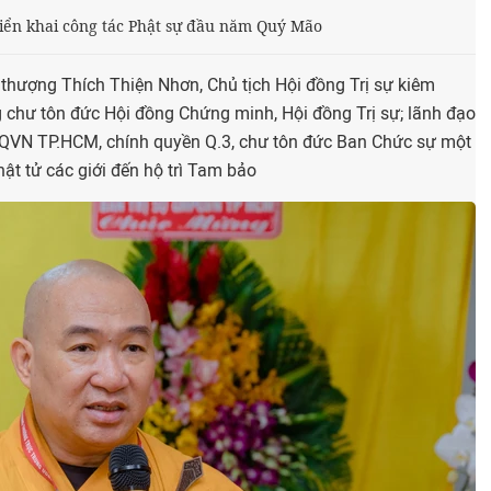
iển khai công tác Phật sự đầu năm Quý Mão
hượng Thích Thiện Nhơn, Chủ tịch Hội đồng Trị sự kiêm
 chư tôn đức Hội đồng Chứng minh, Hội đồng Trị sự; lãnh đạo
QVN TP.HCM, chính quyền Q.3, chư tôn đức Ban Chức sự một
ật tử các giới đến hộ trì Tam bảo