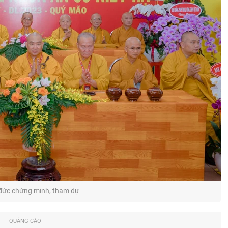
đức chứng minh, tham dự
QUẢNG CÁO