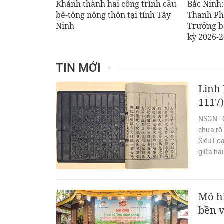
Khánh thành hai công trình cầu
Bắc Ninh
bê-tông nông thôn tại tỉnh Tây
Thanh Ph
Ninh
Trưởng b
kỳ 2026-
TIN MỚI
Linh 
1117)
NSGN - C
chưa rõ 
Siêu Loạ
giữa ha
Mô hì
bền 