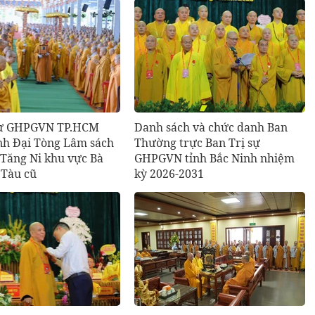
sự GHPGVN TP.HCM
Danh sách và chức danh Ban
ình Đại Tòng Lâm sách
Thường trực Ban Trị sự
 Tăng Ni khu vực Bà
GHPGVN tỉnh Bắc Ninh nhiệm
 Tàu cũ
kỳ 2026-2031