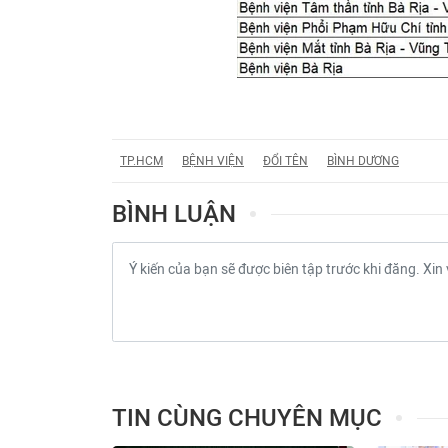
TP.HCM
BỆNH VIỆN
ĐỔI TÊN
BÌNH DƯƠNG
BÌNH LUẬN
TIN CÙNG CHUYÊN MỤC