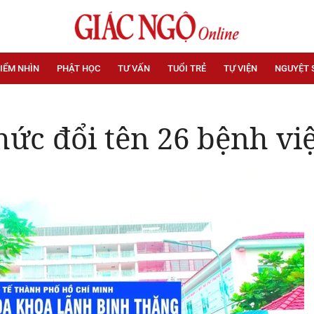
IỂM NHÌN
PHẬT HỌC
TƯ VẤN
TUỔI TRẺ
TỰ VIỆN
NGUYỆT 
ức đổi tên 26 bệnh vi