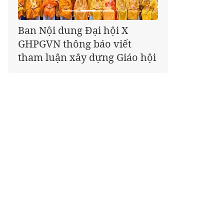
Giáo hội kêu gọi Tăng Ni,
Phật tử cả nước thể hiện tấm
lòng tri ân trọn vẹn nghĩa
tình nhân Ngày 27-7