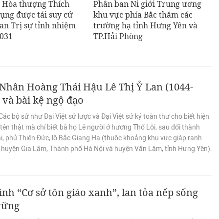
: Hòa thượng Thích
Phân ban Ni giới Trung ương
ụng được tái suy cử
khu vực phía Bắc thăm các
an Trị sự tỉnh nhiệm
trường hạ tỉnh Hưng Yên và
2031
TP.Hải Phòng
Nhân Hoàng Thái Hậu Lê Thị Ỷ Lan (1044-
 và bài kệ ngộ đạo
ác bộ sử như Đại Việt sử lược và Đại Việt sử ký toàn thư cho biết hiện
tên thật mà chỉ biết bà họ Lê người ở hương Thổ Lỗi, sau đổi thành
i, phủ Thiên Đức, lộ Bắc Giang Hạ (thuộc khoảng khu vực giáp ranh
i huyện Gia Lâm, Thành phố Hà Nội và huyện Văn Lâm, tỉnh Hưng Yên).
nh “Cơ sở tôn giáo xanh”, lan tỏa nếp sống
vững