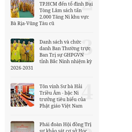
2
TP.HCM đến tổ đình Đại
Tòng Lâm sách tấn
2.000 Tăng Ni khu vực
Bà Rịa-Vũng Tàu cũ
3
Danh sách và chức
danh Ban Thường trực
Ban Trị sự GHPGVN
tỉnh Bắc Ninh nhiệm kỳ
2026-2031
4
Tôn vinh Sư bà Hải
Triều Âm - bậc Ni
trưởng tiêu biểu của
Phật giáo Việt Nam
5
Phái đoàn Hội đồng Trị
sự khảo sát cơ sở Học