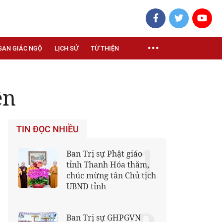
SAN GIÁC NGỘ
LỊCH SỬ
TỪ THIỆN
ện
TIN ĐỌC NHIỀU
1
Ban Trị sự Phật giáo
tỉnh Thanh Hóa thăm,
chúc mừng tân Chủ tịch
UBND tỉnh
Ban Trị sự GHPGVN