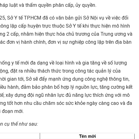
pháp luật và thẩm quyền phân cấp, ủy quyền.
5, Sở Y tế TP.HCM đã có văn bản gửi Sở Nội vụ về việc đổi
 công lập cấp huyện trực thuộc Sở Y tế khi thực hiện mô hình
ng 2 cấp, nhằm hiện thực hóa chủ trương của Trung ương và
các đơn vị hành chính, đơn vị sự nghiệp công lập trên địa bàn
hống y tế mới đa dạng về loại hình và gia tăng về số lượng
ng, đặt ra nhiều thách thức trong công tác quản lý của
hời gian tới, Sở sẽ đẩy mạnh ứng dụng công nghệ thông tin,
điều hành, đảm bảo phân bổ hợp lý nguồn lực, tăng cường kết
 tế; xây dựng đội ngũ nhân lực đủ năng lực thích ứng với mô
ứng tốt hơn nhu cầu chăm sóc sức khỏe ngày càng cao và đa
i đoạn mới.
n cụ thể như sau: