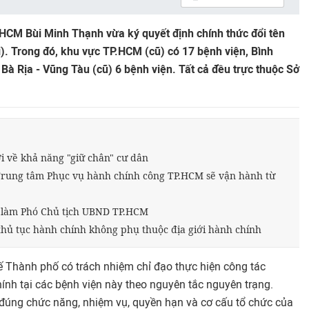
HCM Bùi Minh Thạnh vừa ký quyết định chính thức đổi tên
). Trong đó, khu vực TP.HCM (cũ) có 17 bệnh viện, Bình
Bà Rịa - Vũng Tàu (cũ) 6 bệnh viện. Tất cả đều trực thuộc Sở
i về khả năng "giữ chân" cư dân
a Trung tâm Phục vụ hành chính công TP.HCM sẽ vận hành từ
làm Phó Chủ tịch UBND TP.HCM
thủ tục hành chính không phụ thuộc địa giới hành chính
 Thành phố có trách nhiệm chỉ đạo thực hiện công tác
hính tại các bệnh viện này theo nguyên tắc nguyên trạng.
đúng chức năng, nhiệm vụ, quyền hạn và cơ cấu tổ chức của