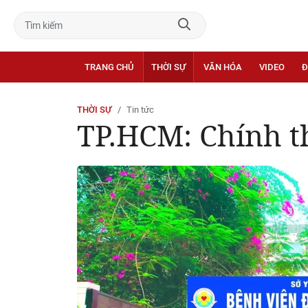
TRANG CHỦ
THỜI SỰ
VĂN HÓA
VIDEO
Đ
THỜI SỰ
Tin tức
TP.HCM: Chính th