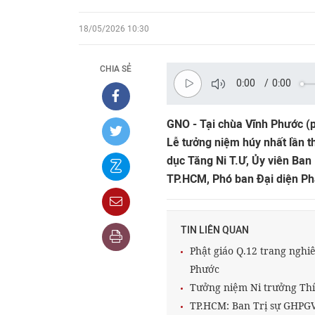
18/05/2026 10:30
CHIA SẺ
0:00
/
0:00
GNO - Tại chùa Vĩnh Phước (
Lễ tưởng niệm húy nhất lần t
dục Tăng Ni T.Ư, Ủy viên Ban
TP.HCM, Phó ban Đại diện Phậ
TIN LIÊN QUAN
Phật giáo Q.12 trang nghi
Phước
Tưởng niệm Ni trưởng Thí
TP.HCM: Ban Trị sự GHPGVN