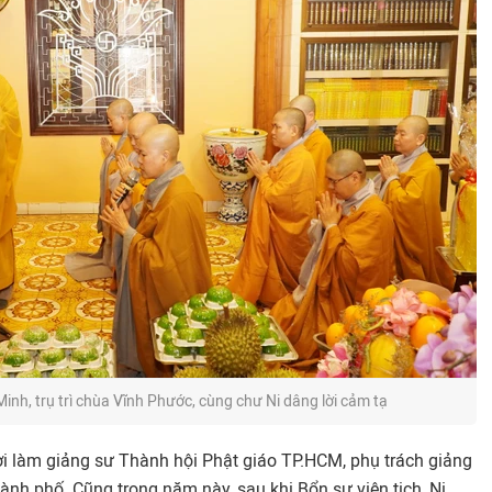
Minh, trụ trì chùa Vĩnh Phước, cùng chư Ni dâng lời cảm tạ
i làm giảng sư Thành hội Phật giáo TP.HCM, phụ trách giảng
ành phố. Cũng trong năm này, sau khi Bổn sư viên tịch, Ni