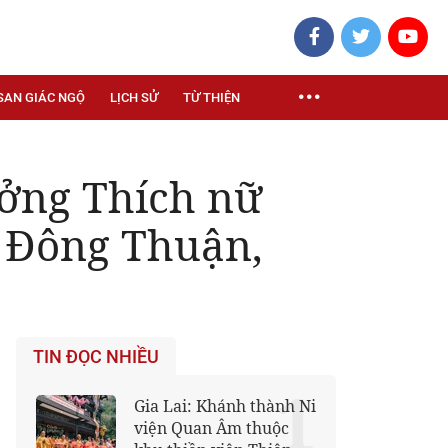
SAN GIÁC NGỘ
LỊCH SỬ
TỪ THIỆN
ưởng Thích nữ
 Đông Thuận,
TIN ĐỌC NHIỀU
1
Gia Lai: Khánh thành Ni
viện Quan Âm thuộc