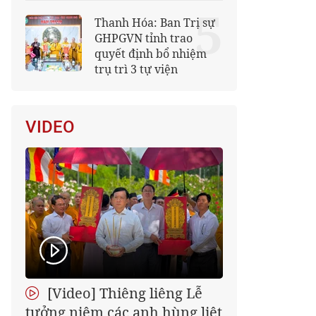
5
Thanh Hóa: Ban Trị sự
GHPGVN tỉnh trao
quyết định bổ nhiệm
trụ trì 3 tự viện
VIDEO
[Video] Thiêng liêng Lễ
tưởng niệm các anh hùng liệt