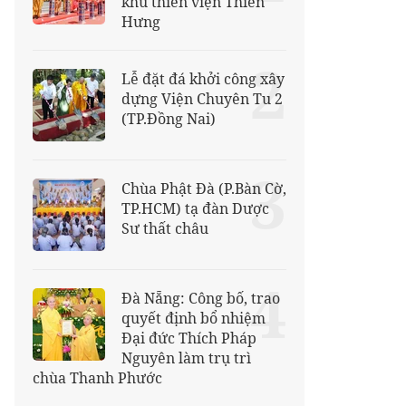
khu thiền viện Thiên
Hưng
2
Lễ đặt đá khởi công xây
dựng Viện Chuyên Tu 2
(TP.Đồng Nai)
3
Chùa Phật Đà (P.Bàn Cờ,
TP.HCM) tạ đàn Dược
Sư thất châu
4
Đà Nẵng: Công bố, trao
quyết định bổ nhiệm
Đại đức Thích Pháp
Nguyên làm trụ trì
chùa Thanh Phước