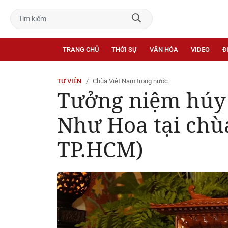
TRANG CHỦ
THỜI SỰ
VĂN HÓA
VIDEO
Đ
TỰ VIỆN
Chùa Việt Nam trong nước
Tưởng niệm húy 
Như Hoa tại chù
TP.HCM)