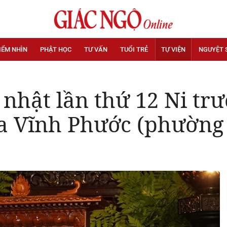
IỂM NHÌN
PHẬT HỌC
TƯ VẤN
TUỔI TRẺ
TỰ VIỆN
NGUYỆT 
nhật lần thứ 12 Ni tr
a Vĩnh Phước (phường