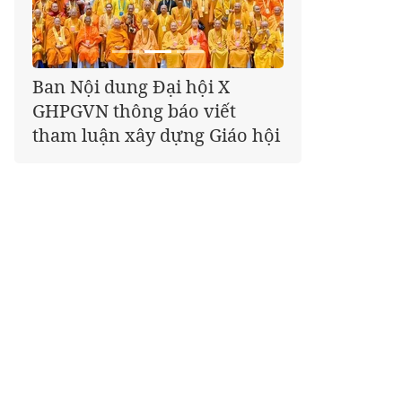
Giáo hội kêu gọi Tăng Ni,
Phật tử cả nước thể hiện tấm
lòng tri ân trọn vẹn nghĩa
tình nhân Ngày 27-7