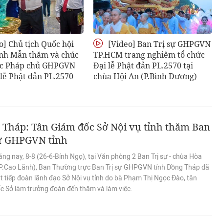
o] Chủ tịch Quốc hội
[Video] Ban Trị sự GHPGVN
nh Mẫn thăm và chúc
TP.HCM trang nghiêm tổ chức
c Pháp chủ GHPGVN
Đại lễ Phật đản PL.2570 tại
lễ Phật đản PL.2570
chùa Hội An (P.Bình Dương)
 Tháp: Tân Giám đốc Sở Nội vụ tỉnh thăm Ban
sự GHPGVN tỉnh
ng nay, 8-8 (26-6-Bính Ngọ), tại Văn phòng 2 Ban Trị sự - chùa Hòa
P.Cao Lãnh), Ban Thường trực Ban Trị sự GHPGVN tỉnh Đồng Tháp đã
t tiếp đoàn lãnh đạo Sở Nội vụ tỉnh do bà Phạm Thị Ngọc Đào, tân
c Sở làm trưởng đoàn đến thăm và làm việc.