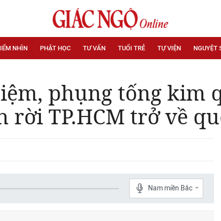
IỂM NHÌN
PHẬT HỌC
TƯ VẤN
TUỔI TRẺ
TỰ VIỆN
NGUYỆT 
 niệm, phụng tống kim
h rời TP.HCM trở về q
Nam miền Bắc