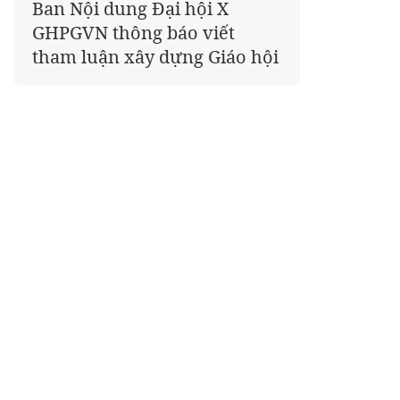
Ban Nội dung Đại hội X
Giáo hội kêu gọi Tăng Ni,
GHPGVN thông báo viết
Phật tử cả nước thể hiện tấm
tham luận xây dựng Giáo hội
lòng tri ân trọn vẹn nghĩa
tình nhân Ngày 27-7