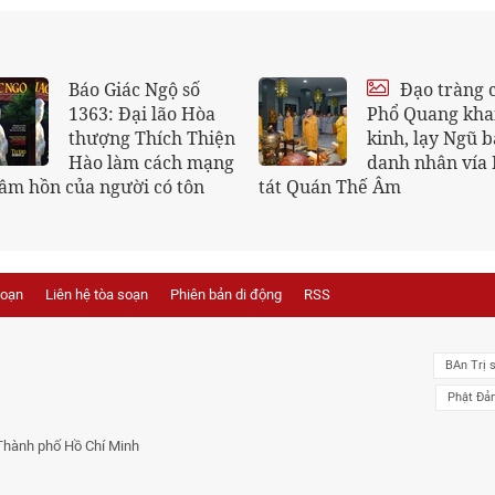
Chết có đáng sợ?
Báo G
1362:
an cư 
đảo T
soạn
Liên hệ tòa soạn
Phiên bản di động
RSS
BAn Trị 
Phật Đả
Thành phố Hồ Chí Minh