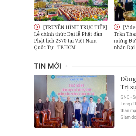
[TRUYỀN HÌNH TRỰC TIẾP]
[Vide
Lễ chính thức Đại lễ Phật đản
Trần Tha
Phật lịch 2570 tại Việt Nam
mừng Đứ
Quốc Tự - TP.HCM
nhân Đại 
TIN MỚI
Đồng
Trị 
GNO - Sá
Long (T
thân mậ
Giám đố