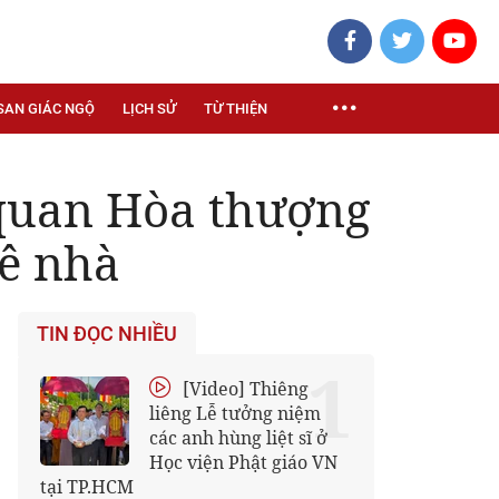
SAN GIÁC NGỘ
LỊCH SỬ
TỪ THIỆN
 quan Hòa thượng
uê nhà
TIN ĐỌC NHIỀU
1
[Video] Thiêng
liêng Lễ tưởng niệm
các anh hùng liệt sĩ ở
Học viện Phật giáo VN
tại TP.HCM