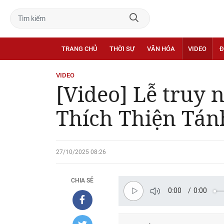
TRANG CHỦ
THỜI SỰ
VĂN HÓA
VIDEO
Đ
VIDEO
[Video] Lễ truy
Thích Thiện Tán
27/10/2025 08:26
CHIA SẺ
0:00
/
0:00