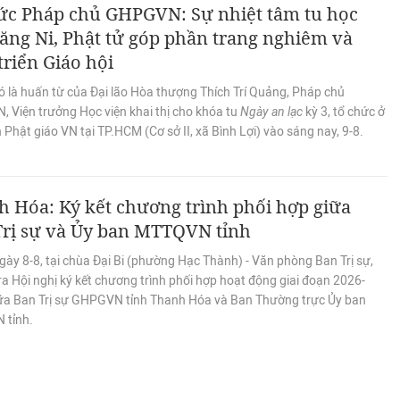
c Pháp chủ GHPGVN: Sự nhiệt tâm tu học
ăng Ni, Phật tử góp phần trang nghiêm và
triển Giáo hội
ó là huấn từ của Đại lão Hòa thượng Thích Trí Quảng, Pháp chủ
 Viện trưởng Học viện khai thị cho khóa tu
Ngày an lạc
kỳ 3, tổ chức ở
 Phật giáo VN tại TP.HCM (Cơ sở II, xã Bình Lợi) vào sáng nay, 9-8.
 Hóa: Ký kết chương trình phối hợp giữa
Trị sự và Ủy ban MTTQVN tỉnh
ày 8-8, tại chùa Đại Bi (phường Hạc Thành) - Văn phòng Ban Trị sự,
ra Hội nghị ký kết chương trình phối hợp hoạt động giai đoạn 2026-
ữa Ban Trị sự GHPGVN tỉnh Thanh Hóa và Ban Thường trực Ủy ban
 tỉnh.