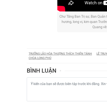
Chư Tăng Ban Trị sự, Ban Quản t
hương, long vị, kim quan Trưở
Quang về 
TRƯỞNG LÃO HÒA THƯỢNG THÍCH THIỆN TÁNH
LỄ TRU
CHÙA LONG PHÚ
BÌNH LUẬN