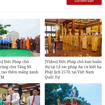
Gửi bình luận
o] Đức Pháp chủ
[Video] Đức Pháp chủ ban huấn
ùng chư Tăng Ni
thị tại Lễ tác pháp An cư kiết hạ
y, tạo thêm mảng xanh
Phật lịch 2570, tại Việt Nam
HCM
Quốc Tự