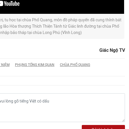
rị, tu học tại chùa Phổ Quang, môn đồ pháp quyến đã cung thỉnh bát
ng lão Hòa thượng Thích Thiện Tánh từ Giác linh đường tại chùa Phổ
nhập bảo tháp tại chùa Long Phú (Vĩnh Long)
Giác Ngộ TV
Y NIỆM
PHỤNG TỐNG KIM QUAN
CHÙA PHỔ QUANG