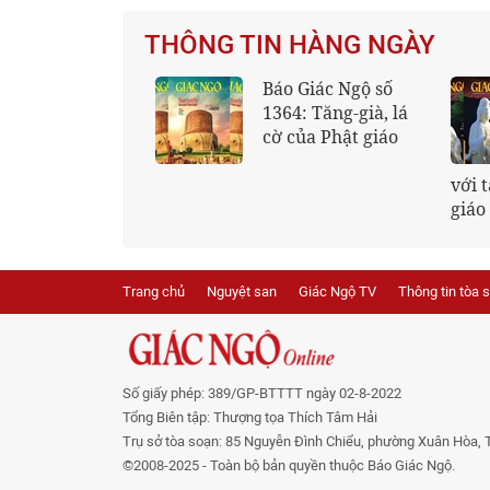
THÔNG TIN HÀNG NGÀY
Đạo tràng chùa
Buôn chuyện, bị
Phổ Quang khai
Phật rầy
kinh, lạy Ngũ bách
danh nhân vía Bồ-
án Thế Âm
Trang chủ
Nguyệt san
Giác Ngộ TV
Thông tin tòa 
Số giấy phép: 389/GP-BTTTT ngày 02-8-2022
Tổng Biên tập: Thượng tọa Thích Tâm Hải
Trụ sở tòa soạn: 85 Nguyễn Đình Chiểu, phường Xuân Hòa, 
©2008-2025 - Toàn bộ bản quyền thuộc Báo Giác Ngộ.