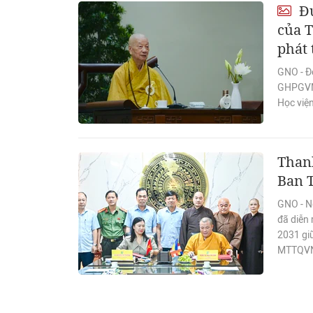
Đứ
của T
phát 
GNO - Đ
GHPGVN,
Học viện
Thanh
Ban 
GNO - Ng
đã diễn 
2031 gi
MTTQVN