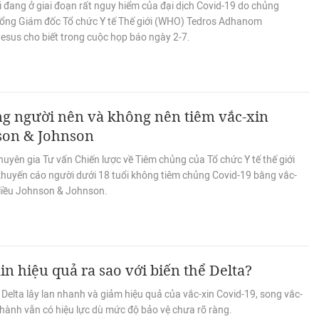
i đang ở giai đoạn rất nguy hiểm của đại dịch Covid-19 do chủng
 Tổng Giám đốc Tổ chức Y tế Thế giới (WHO) Tedros Adhanom
esus cho biết trong cuộc họp báo ngày 2-7.
g người nên và không nên tiêm vắc-xin
son & Johnson
yên gia Tư vấn Chiến lược về Tiêm chủng của Tổ chức Y tế thế giới
huyến cáo người dưới 18 tuổi không tiêm chủng Covid-19 bằng vắc-
 liều Johnson & Johnson.
in hiệu quả ra sao với biến thể Delta?
 Delta lây lan nhanh và giảm hiệu quả của vắc-xin Covid-19, song vắc-
 hành vẫn có hiệu lực dù mức độ bảo vệ chưa rõ ràng.