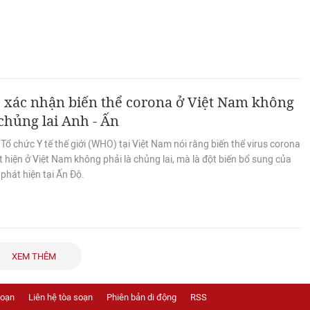
xác nhận biến thể corona ở Việt Nam không
chủng lai Anh - Ấn
 Tổ chức Y tế thế giới (WHO) tại Việt Nam nói rằng biến thể virus corona
 hiện ở Việt Nam không phải là chủng lai, mà là đột biến bổ sung của
 phát hiện tại Ấn Độ.
XEM THÊM
soạn
Liên hệ tòa soạn
Phiên bản di động
RSS