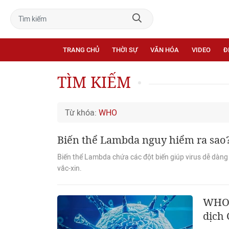
TRANG CHỦ
THỜI SỰ
VĂN HÓA
VIDEO
Đ
TÌM KIẾM
Từ khóa:
WHO
Biến thể Lambda nguy hiểm ra sao
Biến thể Lambda chứa các đột biến giúp virus dễ dàng
vắc-xin.
WHO c
dịch 