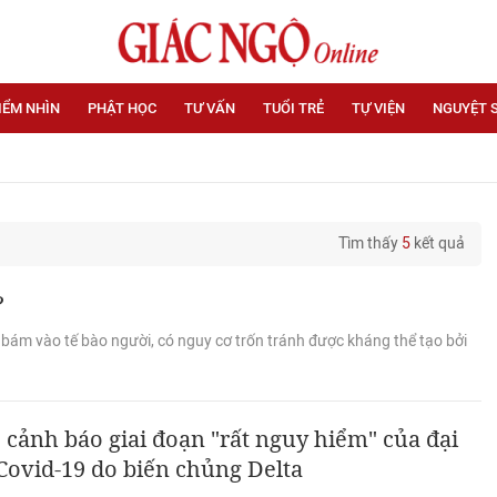
IỂM NHÌN
PHẬT HỌC
TƯ VẤN
TUỔI TRẺ
TỰ VIỆN
NGUYỆT 
Tìm thấy
5
kết quả
?
 bám vào tế bào người, có nguy cơ trốn tránh được kháng thể tạo bởi
ảnh báo giai đoạn "rất nguy hiểm" của đại
Covid-19 do biến chủng Delta