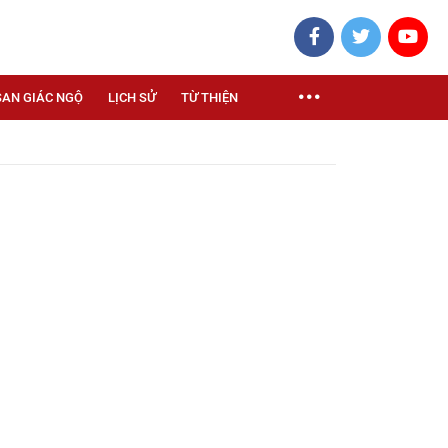
SAN GIÁC NGỘ
LỊCH SỬ
TỪ THIỆN