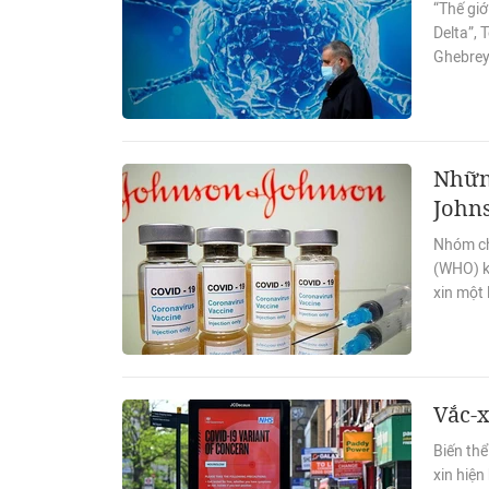
“Thế giớ
Delta”,
Ghebrey
Nhữn
John
Nhóm chu
(WHO) k
xin một
Vắc-x
Biến thể
xin hiện