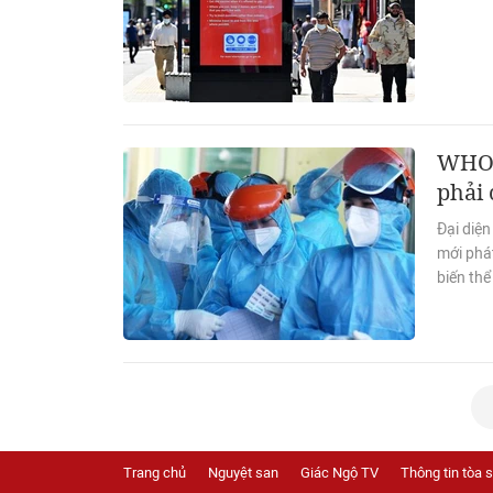
WHO 
phải 
Đại diện
mới phát
biến thể
Trang chủ
Nguyệt san
Giác Ngộ TV
Thông tin tòa 