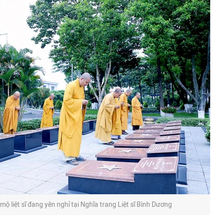
ộ liệt sĩ đang yên nghỉ tại Nghĩa trang Liệt sĩ Bình Dương