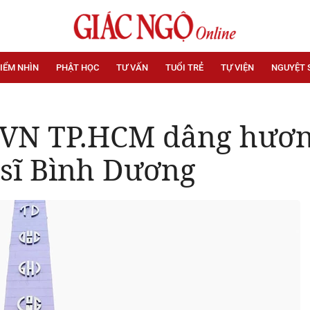
IỂM NHÌN
PHẬT HỌC
TƯ VẤN
TUỔI TRẺ
TỰ VIỆN
NGUYỆT 
VN TP.HCM dâng hương
 sĩ Bình Dương