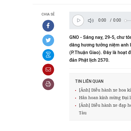
CHIA SẺ
0:00
/
0:00
GNO - Sáng nay, 29-5, chư t
dâng hương tưởng niệm anh lin
(P.Thuận Giao). Đây là hoạt 
đản Phật lịch 2570.
TIN LIÊN QUAN
[Ảnh] Diễu hành xe hoa k
Hân hoan kính mừng Đại l
[Ảnh] Diễu hành xe đạp ho
Tàu