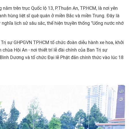
g nằm trên trục Quốc lộ 13, P.Thuận An, TP.HCM, là nơi yên
nh hùng liệt sĩ quê quán ở miền Bắc và miền Trung. Đây là
nghĩa lịch sử sâu sắc, thể hiện truyền thống "Uống nước nhớ
an Trị sự GHPGVN TP.HCM tổ chức đoàn diễu hành xe hoa, khởi
chùa Hội An - nơi thiết trí lễ đài chính của Ban Trị sự
nh Dương và tổ chức Đại lễ Phật đản chính thức vào lúc 18