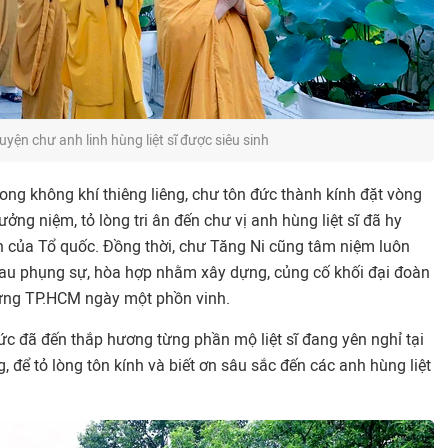
yện chư anh linh hùng liệt sĩ được siêu sinh
rong không khí thiêng liêng, chư tôn đức thành kính đặt vòng
ng niệm, tỏ lòng tri ân đến chư vị anh hùng liệt sĩ đã hy
nh của Tổ quốc. Đồng thời, chư Tăng Ni cũng tâm niệm luôn
hau phụng sự, hòa hợp nhằm xây dựng, củng cố khối đại đoàn
dựng TP.HCM ngày một phồn vinh.
ức đã đến thắp hương từng phần mộ liệt sĩ đang yên nghỉ tại
, để tỏ lòng tôn kính và biết ơn sâu sắc đến các anh hùng liệt