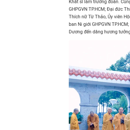
Khất sĩ làm trưởng đoàn. Cùn
GHPGVN TP.HCM; Đại đức Thí
Thích nữ Từ Thảo, Ủy viên Hội
ban Ni giới GHPGVN TP.HCM; cù
Dương đến dâng hương tưởng