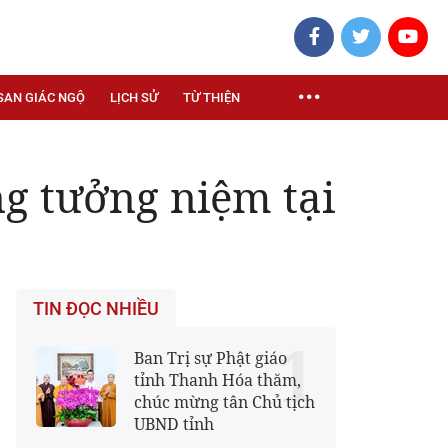
SAN GIÁC NGỘ
LỊCH SỬ
TỪ THIỆN
 tưởng niệm tại
TIN ĐỌC NHIỀU
1
Ban Trị sự Phật giáo
tỉnh Thanh Hóa thăm,
chúc mừng tân Chủ tịch
UBND tỉnh