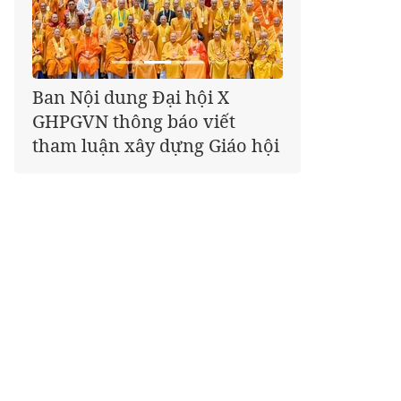
Giáo hội kêu gọi Tăng Ni,
Phật tử cả nước thể hiện tấm
lòng tri ân trọn vẹn nghĩa
tình nhân Ngày 27-7