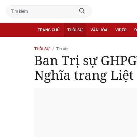
TRANG CHỦ
THỜI SỰ
VĂN HÓA
VIDEO
Đ
THỜI SỰ
Tin tức
Ban Trị sự GHPG
Nghĩa trang Liệt