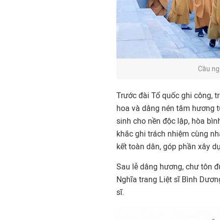
Cầu ngu
Trước đài Tổ quốc ghi công, t
hoa và dâng nén tâm hương tưở
sinh cho nền độc lập, hòa bì
khắc ghi trách nhiệm cùng n
kết toàn dân, góp phần xây 
Sau lễ dâng hương, chư tôn đ
Nghĩa trang Liệt sĩ Bình Dương
sĩ.