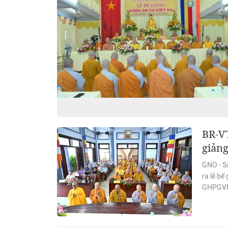
BR-VT
giảng
GNO - Sá
ra lễ bế
GHPGVN 