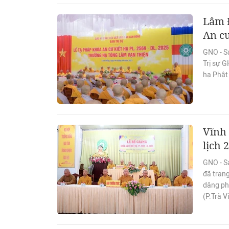
Lâm 
An cư
GNO - Sá
Trị sự 
hạ Phật 
Vĩnh 
lịch 
GNO - Sá
đã trang
dâng ph
(P.Trà V