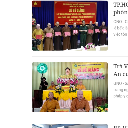
TP.HC
phòng
GNO - Ch
lễ bế gi
việc tô
Trà V
An cư
GNO - S
trang ng
pháp y 
BR-VT