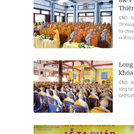
Thiện
GNO - S
TP.Vũng 
hạ chùa 
ra lễ t
Long 
khóa 
GNO - S
tổng bế 
GHPGVN 