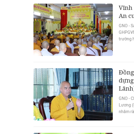
Vĩnh 
An cư
GNO - Sá
GHPGVN 
trường h
Đồng
dựng 
Lãnh
GNO - C
Lương (
nhằm rà 