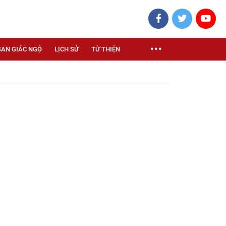
SAN GIÁC NGỘ
LỊCH SỬ
TỪ THIỆN