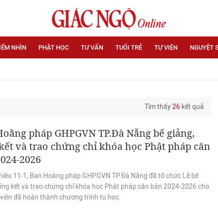
IỂM NHÌN
PHẬT HỌC
TƯ VẤN
TUỔI TRẺ
TỰ VIỆN
NGUYỆT 
Tìm thấy
26
kết quả
Hoằng pháp GHPGVN TP.Đà Nẵng bế giảng,
kết và trao chứng chỉ khóa học Phật pháp căn
2024-2026
hiều 11-1, Ban Hoằng pháp GHPGVN TP.Đà Nẵng đã tổ chức Lễ bế
tổng kết và trao chứng chỉ khóa học Phật pháp căn bản 2024-2026 cho
viên đã hoàn thành chương trình tu học.