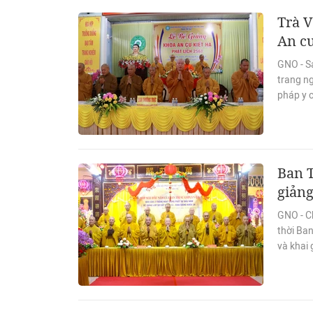
Trà V
An cư
GNO - S
trang ng
pháp y 
Ban 
giảng
GNO - C
thời Ban
và khai