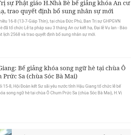
rị sự Phật giáo H.Nhà Bè bế giảng khóa An cư
hạ, trao quyết định bổ sung nhân sự mới
hiều 16-8 (13-7-Giáp Thìn), tại chùa Đức Phú, Ban Trị sự GHPGVN
 đã tổ chức Lễ tạ pháp sau 3 tháng An cư kiết hạ, Đại lễ Vu lan - Báo
t lịch 2568 và trao quyết định bổ sung nhân sự mới.
iang: Bế giảng khóa song ngữ hè tại chùa Ô
 Prức Sa (chùa Sóc Bà Mai)
i 15-8, Hội Đoàn kết Sư sãi yêu nước tỉnh Hậu Giang tổ chức lễ bế
hóa song ngữ hè tại chùa Ô Chum Prức Sa (chùa Sóc Bà Mai), H.Vị