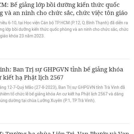
M: Bế giảng lớp bồi dưỡng kiến thức quốc
 và an ninh cho chức sắc, chức việc tôn giáo
iều 6-10, tại Học viện Cán bộ TP.HCM (P.12, Q.Bình Thạnh) đã diễn ra
ảng lớp bồi dưỡng kiến thức quốc phòng và an ninh cho chức sắc, chức
n giáo khóa 23 năm 2023.
inh: Ban Trị sự GHPGVN tỉnh bế giảng khóa
 kiết hạ Phật lịch 2567
áng 12-7-Quý Mão (27-8-2023), Ban Trị sự GHPGVN tỉnh Trà Vinh đã
hiêm tổ chức lễ bế giảng khóa An cư kiết hạ Phật lịch 2567 và dâng
cúng dường tại chùa Lưỡng Xuyên (P.1, TP.Trà Vinh).
: Trường hạ chùa Liên Trì, Vạn Phước và Vạn