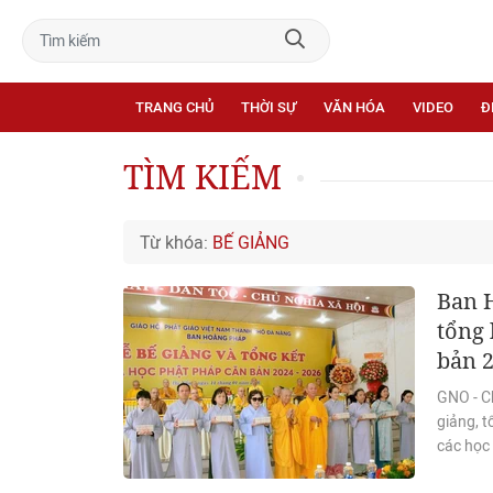
TRANG CHỦ
THỜI SỰ
VĂN HÓA
VIDEO
Đ
TÌM KIẾM
Từ khóa:
BẾ GIẢNG
Ban 
tổng 
bản 
GNO - C
giảng, 
các học 