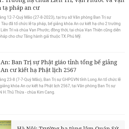
 tạ pháp an cư
áng 12-7-Quý Mão (27-8-2023), tại trụ sở Văn phòng Ban Trị sự
Tàu đã tổ chức lễ tạ pháp, bế giảng khóa An cư kiết hạ cho 2 trường
Liên Trì và chùa Vạn Phước; đồng thời, tại chùa Vạn Thiện cũng diễn
ạ pháp cho chư Tăng hành giả thuộc TX.Phú Mỹ.
An: Ban Trị sự Phật giáo tỉnh tổng bế giảng
An cư kiết hạ Phật lịch 2567
áng 23-8 (7-7-Quý Mão), Ban Trị sự GHPGVN tỉnh Long An tổ chức lễ
giảng khóa An cư kiết hạ Phật lịch 2567, tại Văn phòng Ban Trị sự
H.Thủ Thừa - chùa Kim Cang.
Hà Nội: Trường hạ tùng lâm Quán Sứ