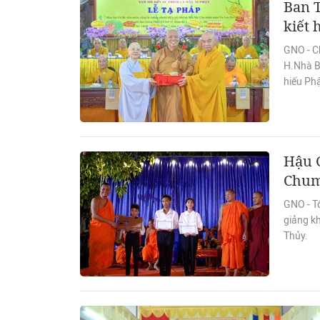
Ban T
kiết 
GNO - C
H.Nhà Bè
hiếu Phậ
Hậu G
Chum
GNO - Tố
giảng k
Thủy.