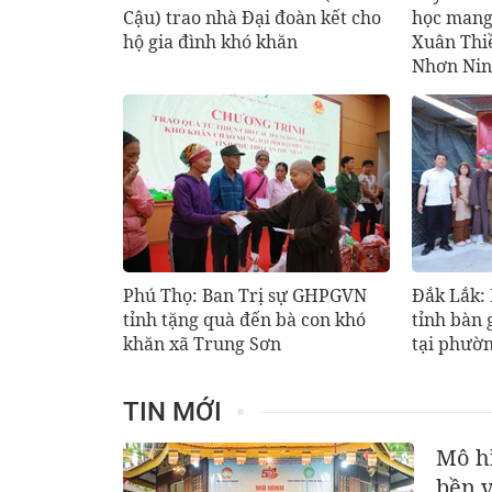
Cậu) trao nhà Đại đoàn kết cho
học mang
hộ gia đình khó khăn
Xuân Thi
Nhơn Nin
Phú Thọ: Ban Trị sự GHPGVN
Đắk Lắk:
tỉnh tặng quà đến bà con khó
tỉnh bàn 
khăn xã Trung Sơn
tại phườ
TIN MỚI
Mô hì
bền 