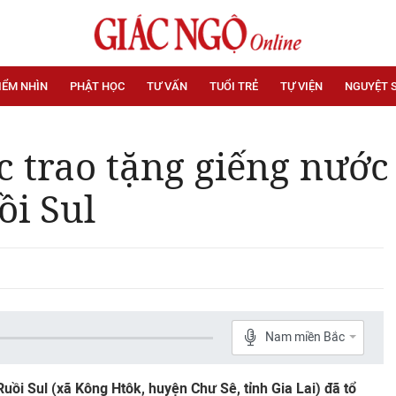
IỂM NHÌN
PHẬT HỌC
TƯ VẤN
TUỔI TRẺ
TỰ VIỆN
NGUYỆT 
 trao tặng giếng nước
ồi Sul
Nam miền Bắc
uồi Sul (xã Kông Htôk, huyện Chư Sê, tỉnh Gia Lai) đã tổ