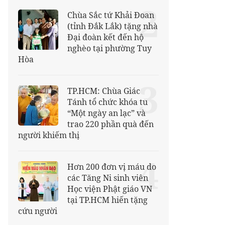
2
Chùa Sắc tứ Khải Đoan
(tỉnh Đắk Lắk) tặng nhà
Đại đoàn kết đến hộ
nghèo tại phường Tuy
Hòa
3
TP.HCM: Chùa Giác
Tánh tổ chức khóa tu
“Một ngày an lạc” và
trao 220 phần quà đến
người khiếm thị
4
Hơn 200 đơn vị máu do
các Tăng Ni sinh viên
Học viện Phật giáo VN
tại TP.HCM hiến tặng
cứu người