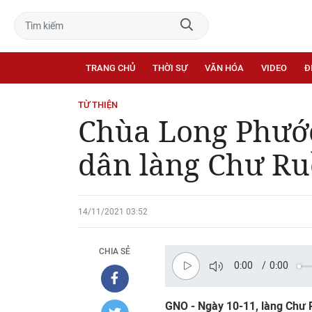
TRANG CHỦ
THỜI SỰ
VĂN HÓA
VIDEO
Đ
TỪ THIỆN
Chùa Long Phước
dân làng Chư Ru
14/11/2021 03:52
CHIA SẺ
0:00
/
0:00
GNO - Ngày 10-11, làng Chư R