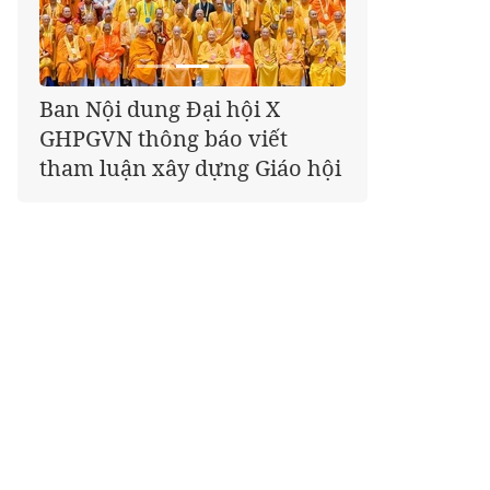
Giáo hội kêu gọi Tăng Ni,
Phật tử cả nước thể hiện tấm
lòng tri ân trọn vẹn nghĩa
tình nhân Ngày 27-7