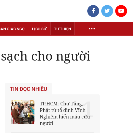
SAN GIÁC NGỘ
LỊCH SỬ
TỪ THIỆN
 sạch cho người
TIN ĐỌC NHIỀU
1
TP.HCM: Chư Tăng,
Phật tử tổ đình Vĩnh
Nghiêm hiến máu cứu
người