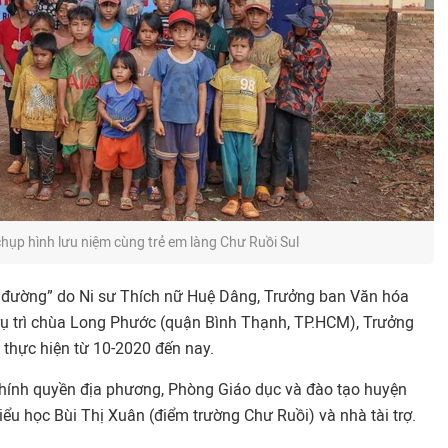
chụp hình lưu niệm cùng trẻ em làng Chư Ruồi Sul
 đường” do Ni sư Thích nữ Huệ Dâng, Trưởng ban Văn hóa
rụ trì chùa Long Phước (quận Bình Thạnh, TP.HCM), Trưởng
 thực hiện từ 10-2020 đến nay.
chính quyền địa phương, Phòng Giáo dục và đào tạo huyện
ểu học Bùi Thị Xuân (điểm trường Chư Ruồi) và nhà tài trợ.