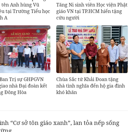
 tên Anh hùng Vũ
Tăng Ni sinh viên Học viện Phật
ều tại Trường Tiểu học
giáo VN tại TP.HCM hiến tặng
h A
cứu người
 Ban Trị sự GHPGVN
Chùa Sắc tứ Khải Đoan tặng
giao nhà Đại đoàn kết
nhà tình nghĩa đến hộ gia đình
ng Đông Hòa
khó khăn
nh “Cơ sở tôn giáo xanh”, lan tỏa nếp sống
vững