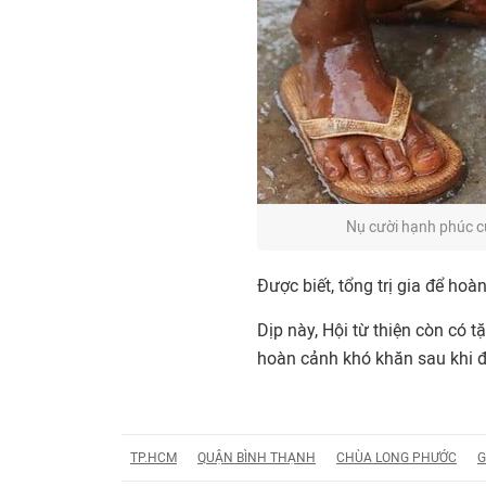
Nụ cười hạnh phúc c
Được biết, tổng trị gia để hoà
Dịp này, Hội từ thiện còn có 
hoàn cảnh khó khăn sau khi đã
TP.HCM
QUẬN BÌNH THẠNH
CHÙA LONG PHƯỚC
G