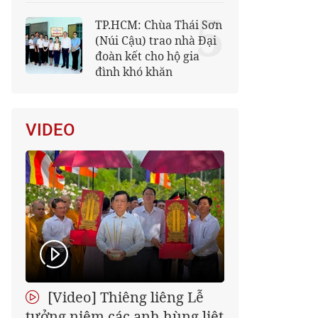
5
TP.HCM: Chùa Thái Sơn
(Núi Cậu) trao nhà Đại
đoàn kết cho hộ gia
đình khó khăn
VIDEO
[Video] Thiêng liêng Lễ
tưởng niệm các anh hùng liệt