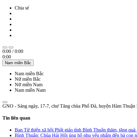
Chia sẻ
0:00
/
0:00
0:00
Nam miền Bắc
Nam miền Bắc
Nữ miền Bắc
Nữ miền Nam
Nam miền Nam
GNO - Sáng ngày, 17-7, chư Tăng chùa Phổ Đà, huyện Hàm Thuận Nam,
Tin liên quan
Ban Từ thiện xã hội Phật giáo tỉnh Bình Thuận thăm, tặng quà 
Bình Thuận: Chùa Hải Hội ủng hộ nhu yếu phẩm đến bà con nơ