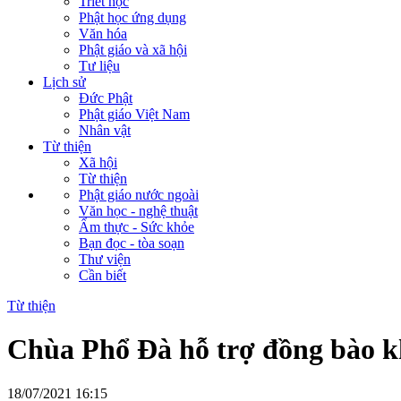
Triết học
Phật học ứng dụng
Văn hóa
Phật giáo và xã hội
Tư liệu
Lịch sử
Đức Phật
Phật giáo Việt Nam
Nhân vật
Từ thiện
Xã hội
Từ thiện
Phật giáo nước ngoài
Văn học - nghệ thuật
Ẩm thực - Sức khỏe
Bạn đọc - tòa soạn
Thư viện
Cần biết
Từ thiện
Chùa Phổ Đà hỗ trợ đồng bào k
18/07/2021 16:15