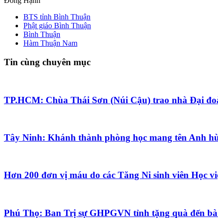
Đồng Hạnh
BTS tỉnh Bình Thuận
Phật giáo Bình Thuận
Bình Thuận
Hàm Thuận Nam
Tin cùng chuyên mục
TP.HCM: Chùa Thái Sơn (Núi Cậu) trao nhà Đại đoà
Tây Ninh: Khánh thành phòng học mang tên Anh hù
Hơn 200 đơn vị máu do các Tăng Ni sinh viên Học v
Phú Thọ: Ban Trị sự GHPGVN tỉnh tặng quà đến bà