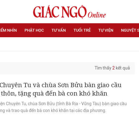
IỂM NHÌN
PHẬT HỌC
TƯ VẤN
TUỔI TRẺ
TỰ VIỆN
NGUYỆT 
Tìm thấy
2
kết quả
 Chuyên Tu và chùa Sơn Bửu bàn giao cầu
thôn, tặng quà đến bà con khó khăn
iện Chuyên Tu, chùa Sơn Bửu (tỉnh Bà Rịa - Vũng Tàu) bàn giao cầu
ng và trao quà đến bà con khó khăn tại các địa phương.