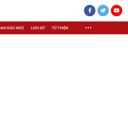
SAN GIÁC NGỘ
LỊCH SỬ
TỪ THIỆN