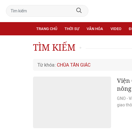
TRANG CHỦ
THỜI SỰ
VĂN HÓA
VIDEO
Đ
TÌM KIẾM
Từ khóa:
CHÙA TÂN GIÁC
Viện
nông 
GNO - V
giao thô