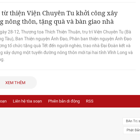
từ thiện Viện Chuyên Tu khởi công xây
 nông thôn, tặng quà và bàn giao nhà
ày 28-12, Thượng tọa Thích Thiện Thuận, trụ trì Viện Chuyên Tu (Bà
ũng Tàu), Ban Thiện nguyện Ánh Đạo, Phân ban thiện nguyện Ánh Đạo
ơng tổ chức tặng quà Tết đến người nghèo, trao nhà Đại Đoàn kết và
ng xây dựng một tuyến đường nông thôn mới tại hai tỉnh Vĩnh Long và
ng.
XEM THÊM
soạn
Liên hệ tòa soạn
Phiên bản di động
RSS
BAn Trị 
Phật Đả