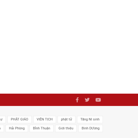
sự
PHẬT GIÁO
VIÊN TỊCH
phật tử
Tăng NI sinh
n
Hải Phòng
BÌnh Thuận
Giới thiệu
Bình DƯơng