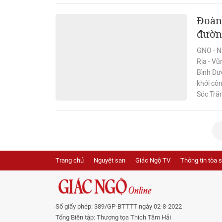
Đoàn 
đường
GNO - Ng
Rịa - V
Bình Dư
khởi cô
Sóc Tră
Trang chủ
Nguyệt san
Giác Ngộ TV
Thông tin tòa 
Số giấy phép: 389/GP-BTTTT ngày 02-8-2022
Tổng Biên tập: Thượng tọa Thích Tâm Hải