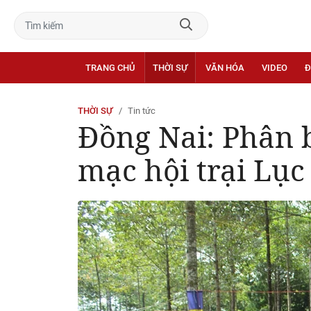
TRANG CHỦ
THỜI SỰ
VĂN HÓA
VIDEO
Đ
THỜI SỰ
Tin tức
Đồng Nai: Phân b
mạc hội trại Lục