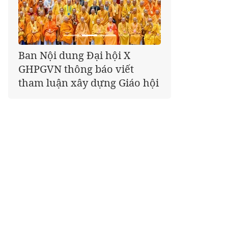
Giáo hội kêu gọi Tăng Ni,
Phật tử cả nước thể hiện tấm
lòng tri ân trọn vẹn nghĩa
tình nhân Ngày 27-7