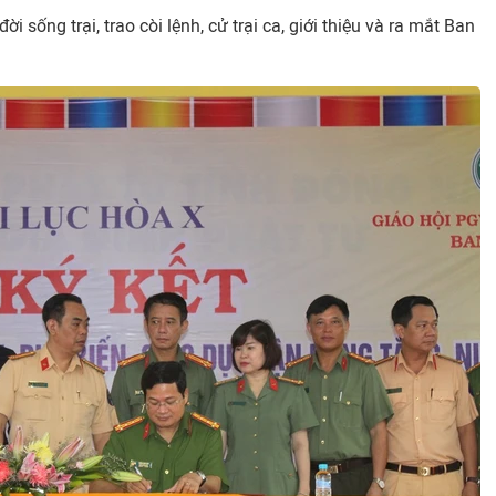
ời sống trại, trao còi lệnh, cử trại ca, giới thiệu và ra mắt Ban