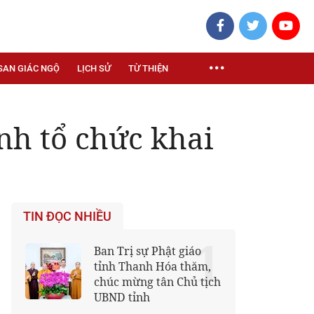
SAN GIÁC NGỘ
LỊCH SỬ
TỪ THIỆN
nh tổ chức khai
TIN ĐỌC NHIỀU
1
Ban Trị sự Phật giáo
tỉnh Thanh Hóa thăm,
chúc mừng tân Chủ tịch
UBND tỉnh