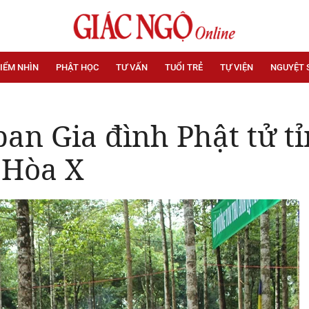
IỂM NHÌN
PHẬT HỌC
TƯ VẤN
TUỔI TRẺ
TỰ VIỆN
NGUYỆT 
an Gia đình Phật tử tỉ
 Hòa X