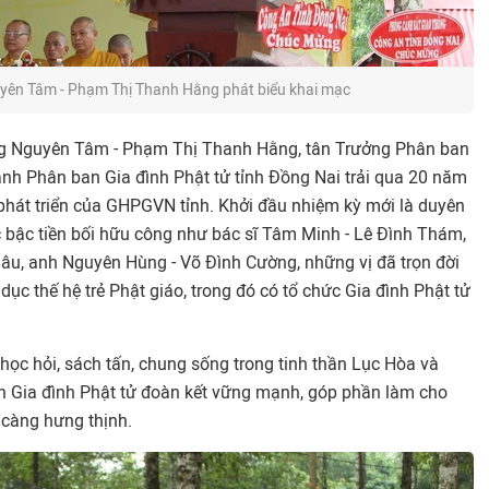
uyên Tâm - Phạm Thị Thanh Hằng phát biểu khai mạc
ưởng Nguyên Tâm - Phạm Thị Thanh Hằng, tân Trưởng Phân ban
ạnh Phân ban Gia đình Phật tử tỉnh Đồng Nai trải qua 20 năm
 phát triển của GHPGVN tỉnh. Khởi đầu nhiệm kỳ mới là duyên
c bậc tiền bối hữu công như bác sĩ Tâm Minh - Lê Đình Thám,
u, anh Nguyên Hùng - Võ Đình Cường, những vị đã trọn đời
dục thế hệ trẻ Phật giáo, trong đó có tổ chức Gia đình Phật tử
h, học hỏi, sách tấn, chung sống trong tinh thần Lục Hòa và
 Gia đình Phật tử đoàn kết vững mạnh, góp phần làm cho
 càng hưng thịnh.