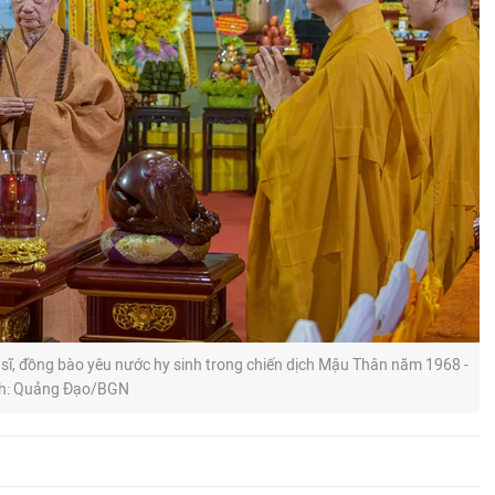
 sĩ, đồng bào yêu nước hy sinh trong chiến dịch Mậu Thân năm 1968 -
h: Quảng Đạo/BGN