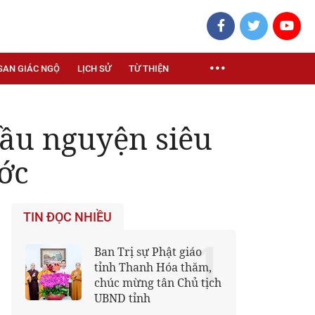
SAN GIÁC NGỘ
LỊCH SỬ
TỪ THIỆN
ầu nguyện siêu
ước
TIN ĐỌC NHIỀU
1
Ban Trị sự Phật giáo
tỉnh Thanh Hóa thăm,
chúc mừng tân Chủ tịch
UBND tỉnh