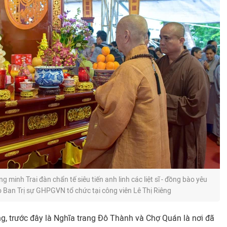
minh Trai đàn chẩn tế siêu tiến anh linh các liệt sĩ - đồng bào yêu
o Ban Trị sự GHPGVN tổ chức tại công viên Lê Thị Riêng
ng, trước đây là Nghĩa trang Đô Thành và Chợ Quán là nơi đã