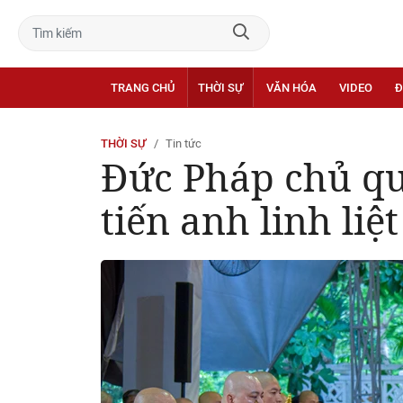
TRANG CHỦ
THỜI SỰ
VĂN HÓA
VIDEO
Đ
THỜI SỰ
Tin tức
Đức Pháp chủ qu
tiến anh linh liệ