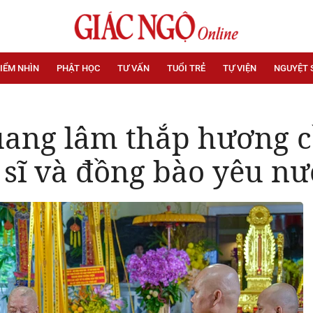
IỂM NHÌN
PHẬT HỌC
TƯ VẤN
TUỔI TRẺ
TỰ VIỆN
NGUYỆT 
ang lâm thắp hương c
t sĩ và đồng bào yêu n