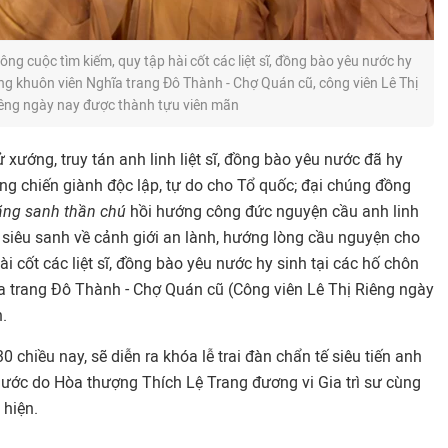
g cuộc tìm kiếm, quy tập hài cốt các liệt sĩ, đồng bào yêu nước hy
ong khuôn viên Nghĩa trang Đô Thành - Chợ Quán cũ, công viên Lê Thị
êng ngày nay được thành tựu viên mãn
xướng, truy tán anh linh liệt sĩ, đồng bào yêu nước đã hy
ng chiến giành độc lập, tự do cho Tổ quốc; đại chúng đồng
ãng sanh thần chú
hồi hướng công đức nguyện cầu anh linh
c siêu sanh về cảnh giới an lành, hướng lòng cầu nguyện cho
i cốt các liệt sĩ, đồng bào yêu nước hy sinh tại các hố chôn
ĩa trang Đô Thành - Chợ Quán cũ (Công viên Lê Thị Riêng ngày
.
0 chiều nay, sẽ diễn ra khóa lễ trai đàn chẩn tế siêu tiến anh
u nước do Hòa thượng Thích Lệ Trang đương vi Gia trì sư cùng
 hiện.