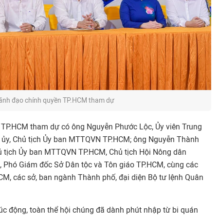
ãnh đạo chính quyền TP.HCM tham dự
n TP.HCM tham dự có ông Nguyễn Phước Lộc, Ủy viên Trung
h ủy, Chủ tịch Ủy ban MTTQVN TP.HCM; ông Nguyễn Thành
hủ tịch Ủy ban MTTQVN TP.HCM, Chủ tịch Hội Nông dân
 Phó Giám đốc Sở Dân tộc và Tôn giáo TP.HCM, cùng các
, các sở, ban ngành Thành phố, đại diện Bộ tư lệnh Quân
úc động, toàn thể hội chúng đã dành phút nhập từ bi quán