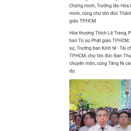
Chứng minh; Trưởng lão Hòa 
minh, cùng chư tôn đức Thàn
giáo TP.HCM.
Hòa thượng Thích Lệ Trang, Ph
ban Trị sự Phật giáo TP.HCM;
sự, Trưởng ban Kinh tế - Tài 
TP.HCM; chư tôn đức Ban Thư
chuyên môn, cùng Tăng Ni các
dự.