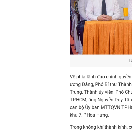
L
Về phía lãnh đạo chính quyề
ương Đảng, Phó Bí thư Thàn
Trung, Thành ủy viên, Phó C
TP.HCM; ông Nguyễn Duy Tân,
cán bộ Ủy ban MTTQVN TP.HCM
khu 7, P.Hòa Hưng.
Trong không khí thành kính, x