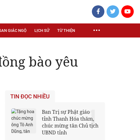
SAN GIÁC NGỘ
LỊCH SỬ
TỪ THIỆN
 đồng bào yêu
TIN ĐỌC NHIỀU
1
Ban Trị sự Phật giáo
tỉnh Thanh Hóa thăm,
chúc mừng tân Chủ tịch
UBND tỉnh