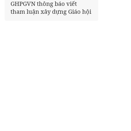
Phật tử cả nước thể hiện tấm
lòng tri ân trọn vẹn nghĩa
tình nhân Ngày 27-7