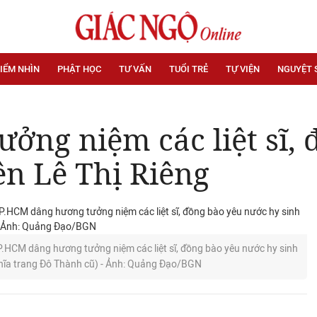
IỂM NHÌN
PHẬT HỌC
TƯ VẤN
TUỔI TRẺ
TỰ VIỆN
NGUYỆT 
tưởng niệm các liệt sĩ,
ên Lê Thị Riêng
HCM dâng hương tưởng niệm các liệt sĩ, đồng bào yêu nước hy sinh
Nghĩa trang Đô Thành cũ) - Ảnh: Quảng Đạo/BGN