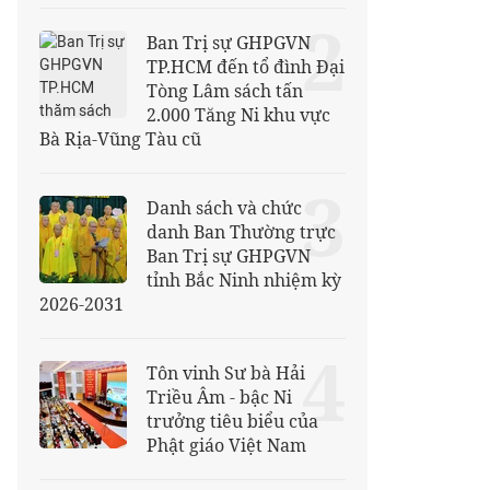
2
Ban Trị sự GHPGVN
TP.HCM đến tổ đình Đại
Tòng Lâm sách tấn
2.000 Tăng Ni khu vực
Bà Rịa-Vũng Tàu cũ
3
Danh sách và chức
danh Ban Thường trực
Ban Trị sự GHPGVN
tỉnh Bắc Ninh nhiệm kỳ
2026-2031
4
Tôn vinh Sư bà Hải
Triều Âm - bậc Ni
trưởng tiêu biểu của
Phật giáo Việt Nam