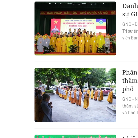
Danh
sự G
GNO - Đạ
Trị sự 
viên Ban
Phân 
thăm 
phố
GNO - N
thăm, s
và Phú 