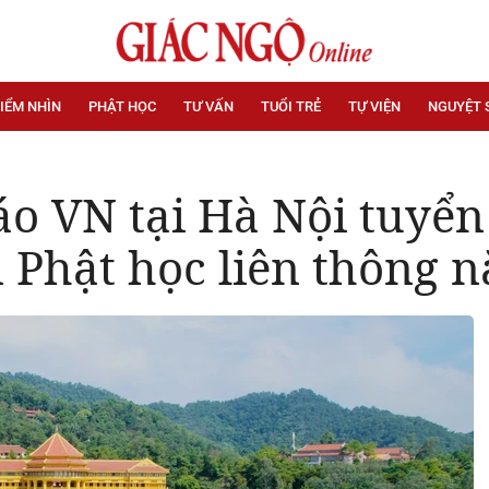
IỂM NHÌN
PHẬT HỌC
TƯ VẤN
TUỔI TRẺ
TỰ VIỆN
NGUYỆT 
áo VN tại Hà Nội tuyển
 Phật học liên thông 