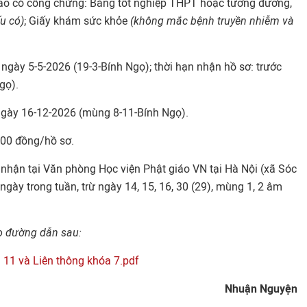
n sao có công chứng: Bằng tốt nghiệp THPT hoặc tương đương,
u có)
; Giấy khám sức khỏe
(không mắc bệnh truyền nhiễm và
 ngày 5-5-2026 (19-3-Bính Ngọ); thời hạn nhận hồ sơ: trước
gọ).
ngày 16-12-2026 (mùng 8-11-Bính Ngọ).
000 đồng/hồ sơ.
 nhận tại Văn phòng Học viện Phật giáo VN tại Hà Nội (xã Sóc
ngày trong tuần, trừ ngày 14, 15, 16, 30 (29), mùng 1, 2 âm
o đường dẫn sau:
11 và Liên thông khóa 7.pdf
Nhuận Nguyện