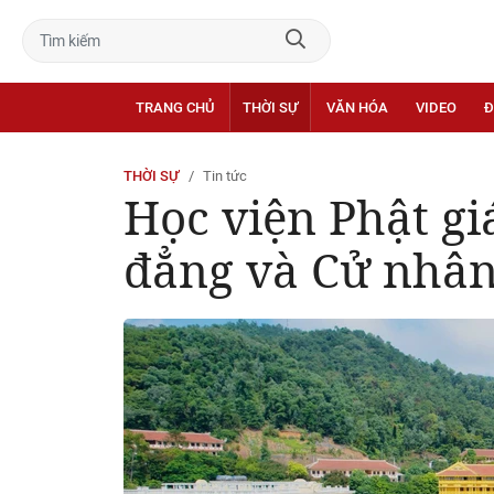
TRANG CHỦ
THỜI SỰ
VĂN HÓA
VIDEO
Đ
THỜI SỰ
Tin tức
Học viện Phật gi
đẳng và Cử nhân