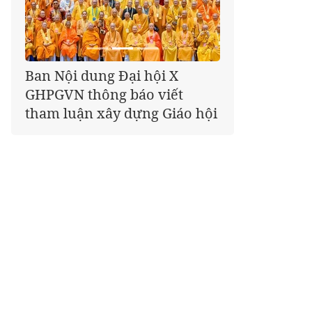
Giáo hội kêu gọi Tăng Ni,
Phật tử cả nước thể hiện tấm
lòng tri ân trọn vẹn nghĩa
tình nhân Ngày 27-7