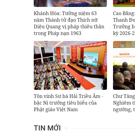
Khánh Hòa: Tưởng niệm 63
Cao Bằng
năm Thánh tử đạo Thích nữ
Thanh Đư
Diệu Quang vị pháp thiêu thân
Trưởng ba
trong Pháp nạn 1963
kỳ 2026-
Tôn vinh Sư bà Hải Triều Âm -
Chư Tăng
bậc Ni trưởng tiêu biểu của
Nghiêm tì
Phật giáo Việt Nam
ngưỡng, t
TIN MỚI