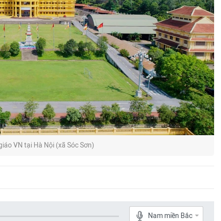
giáo VN tại Hà Nội (xã Sóc Sơn)
Nam miền Bắc