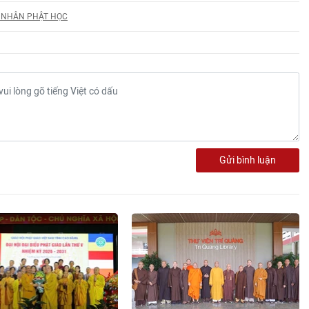
 NHÂN PHẬT HỌC
Gửi bình luận