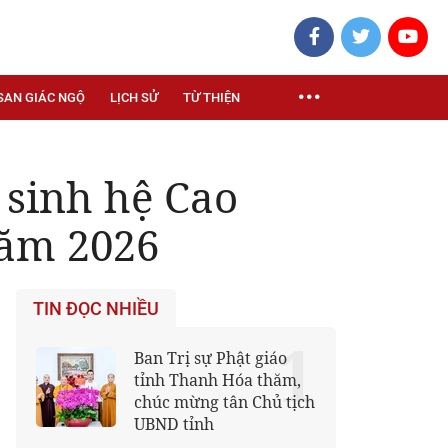
SAN GIÁC NGỘ
LỊCH SỬ
TỪ THIỆN
 sinh hệ Cao
năm 2026
TIN ĐỌC NHIỀU
1
Ban Trị sự Phật giáo
tỉnh Thanh Hóa thăm,
chúc mừng tân Chủ tịch
UBND tỉnh