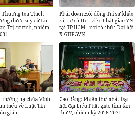
: Thượng tọa Thích
Phái đoàn Hội đồng Trị sự khảo
ờng được suy cử tân
sát cơ sở Học viện Phật giáo VN
n Trị sự tỉnh, nhiệm
tại TP.HCM - nơi tổ chức Đại hội
2031
X GHPGVN
 trường hạ chùa Vĩnh
Cao Bằng: Phiên thứ nhất Đại
m hiểu về Luật Tín
hội đại biểu Phật giáo tỉnh lần
ôn giáo
thứ V, nhiệm kỳ 2026-2031