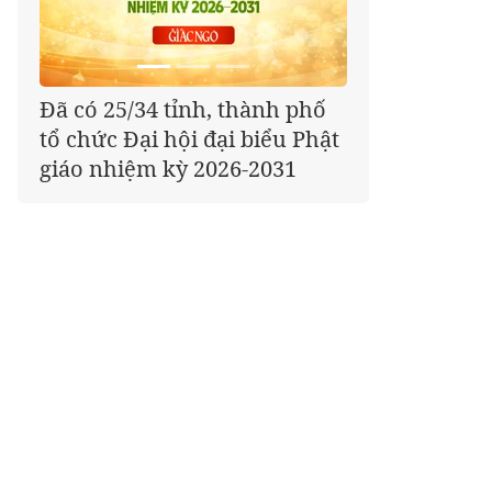
Ban Nội dung Đại hội X
GHPGVN thông báo viết
tham luận xây dựng Giáo hội