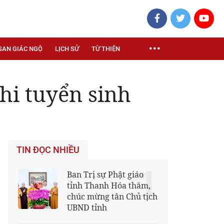
SAN GIÁC NGỘ
LỊCH SỬ
TỪ THIỆN
thi tuyển sinh
TIN ĐỌC NHIỀU
1
Ban Trị sự Phật giáo
tỉnh Thanh Hóa thăm,
chúc mừng tân Chủ tịch
UBND tỉnh