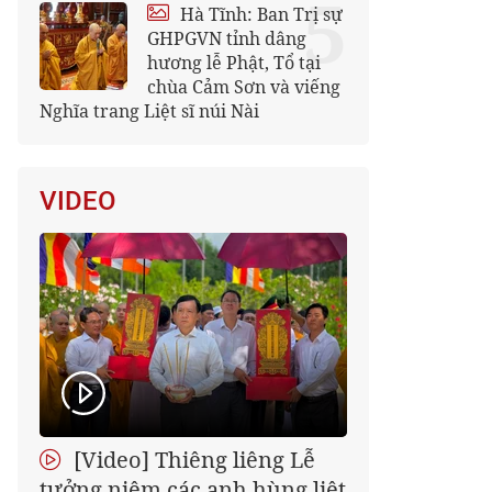
5
Hà Tĩnh: Ban Trị sự
GHPGVN tỉnh dâng
hương lễ Phật, Tổ tại
chùa Cảm Sơn và viếng
Nghĩa trang Liệt sĩ núi Nài
VIDEO
[Video] Thiêng liêng Lễ
tưởng niệm các anh hùng liệt