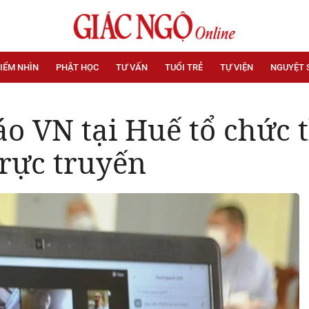
IỂM NHÌN
PHẬT HỌC
TƯ VẤN
TUỔI TRẺ
TỰ VIỆN
NGUYỆT 
áo VN tại Huế tổ chức 
trực truyến