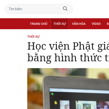
TRANG CHỦ
THỜI SỰ
VĂN HÓA
VIDEO
Đ
THỜI SỰ
Học viện Phật gi
bằng hình thức 