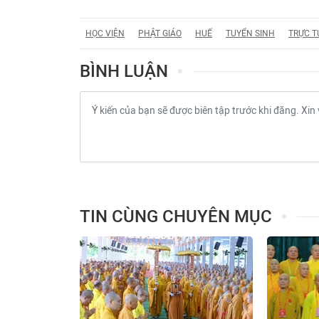
HỌC VIỆN
PHẬT GIÁO
HUẾ
TUYỂN SINH
TRỰC T
BÌNH LUẬN
TIN CÙNG CHUYÊN MỤC