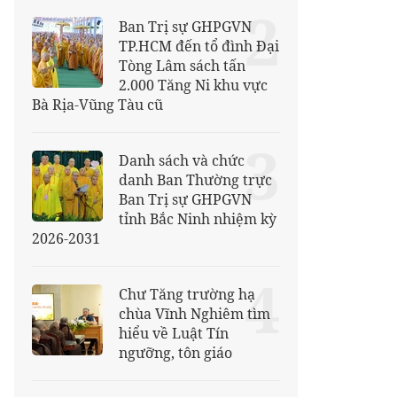
2
Ban Trị sự GHPGVN
TP.HCM đến tổ đình Đại
Tòng Lâm sách tấn
2.000 Tăng Ni khu vực
Bà Rịa-Vũng Tàu cũ
3
Danh sách và chức
danh Ban Thường trực
Ban Trị sự GHPGVN
tỉnh Bắc Ninh nhiệm kỳ
2026-2031
4
Chư Tăng trường hạ
chùa Vĩnh Nghiêm tìm
hiểu về Luật Tín
ngưỡng, tôn giáo