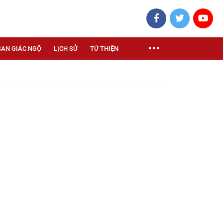
SAN GIÁC NGỘ
LỊCH SỬ
TỪ THIỆN