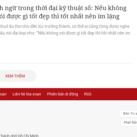
 ngữ trong thời đại kỹ thuật số: Nếu không
ói được gì tốt đẹp thì tốt nhất nên im lặng
thuở ấu thơ cho đến lúc trưởng thành, có thể ai cũng từng được nghe
u nói đại loại như: “Nếu không nói được gì tốt đẹp thì tốt nhất nên im
XEM THÊM
soạn
Liên hệ tòa soạn
Phiên bản di động
RSS
BAn Trị 
Phật Đả
Thành phố Hồ Chí Minh