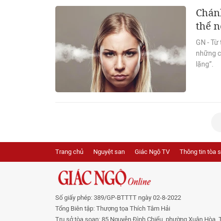
Chánh
thể n
GN - Từ 
những câ
lặng”.
Trang chủ
Nguyệt san
Giác Ngộ TV
Thông tin tòa 
Số giấy phép: 389/GP-BTTTT ngày 02-8-2022
Tổng Biên tập: Thượng tọa Thích Tâm Hải
Trụ sở tòa soạn: 85 Nguyễn Đình Chiểu, phường Xuân Hòa, 