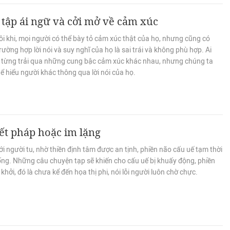
tập ái ngữ và cởi mở về cảm xúc
i khi, mọi người có thể bày tỏ cảm xúc thật của họ, nhưng cũng có
ường hợp lời nói và suy nghĩ của họ là sai trái và không phù hợp. Ai
 từng trải qua những cung bậc cảm xúc khác nhau, nhưng chúng ta
hể hiểu người khác thông qua lời nói của họ.
ết pháp hoặc im lặng
i người tu, nhờ thiền định tâm được an tịnh, phiền não cấu uế tạm thời
ống. Những câu chuyện tạp sẽ khiến cho cấu uế bị khuấy động, phiền
khởi, đó là chưa kể đến họa thị phi, nói lỗi người luôn chờ chực.