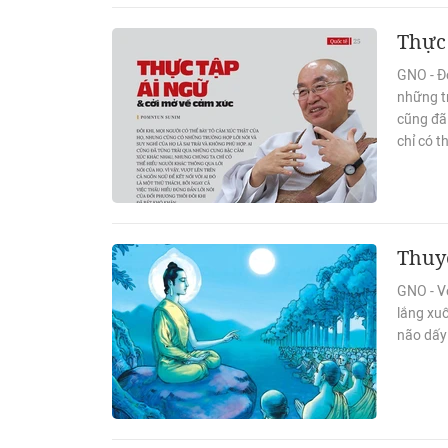
Thực 
GNO - Đô
những tr
cũng đã
chỉ có t
Thuy
GNO - Vớ
lắng xu
não dấy 