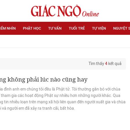
IỂM NHÌN
PHẬT HỌC
TƯ VẤN
TUỔI TRẺ
TỰ VIỆN
NGUYỆT 
Tìm thấy
4
kết quả
ng không phải lúc nào cũng hay
a đình anh em chúng tôi đều là Phật tử. Tôi thường gắn bó với chùa
à tham gia các hoạt động Phật sự nhiều hơn những người khác. Qua
g tin nhiễu loạn trên mạng xã hội liên quan đến người xuất gia và chùa
ôi và người em đã xảy ra tranh cãi, bất hòa.