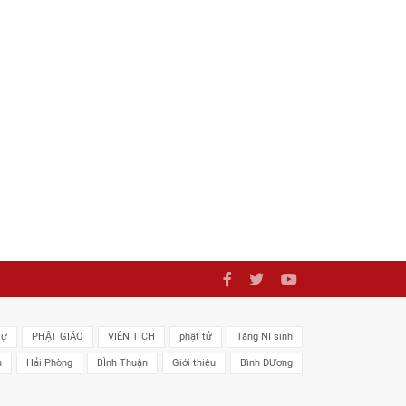
sự
PHẬT GIÁO
VIÊN TỊCH
phật tử
Tăng NI sinh
n
Hải Phòng
BÌnh Thuận
Giới thiệu
Bình DƯơng