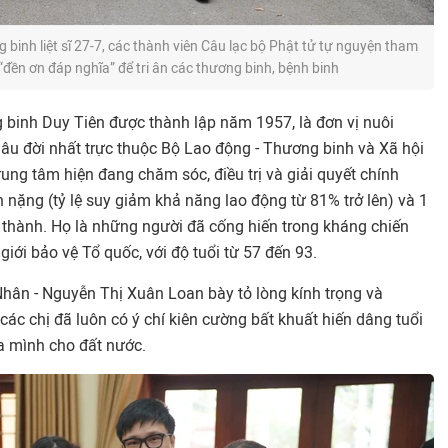
inh liệt sĩ 27-7, các thành viên Câu lạc bộ Phật tử tự nguyện tham
“đền ơn đáp nghĩa” để tri ân các thương binh, bệnh binh
binh Duy Tiên được thành lập năm 1957, là đơn vị nuôi
lâu đời nhất trực thuộc Bộ Lao động - Thương binh và Xã hội
trung tâm hiện đang chăm sóc, điều trị và giải quyết chính
nặng (tỷ lệ suy giảm khả năng lao động từ 81% trở lên) và 1
ỉnh thành. Họ là những người đã cống hiến trong kháng chiến
giới bảo vệ Tổ quốc, với độ tuổi từ 57 đến 93.
Nhân - Nguyễn Thị Xuân Loan bày tỏ lòng kính trọng và
ác chị đã luôn có ý chí kiên cường bất khuất hiến dâng tuổi
a mình cho đất nước.