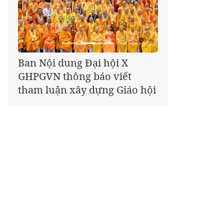
Giáo hội kêu gọi Tăng Ni,
Phật tử cả nước thể hiện tấm
lòng tri ân trọn vẹn nghĩa
tình nhân Ngày 27-7