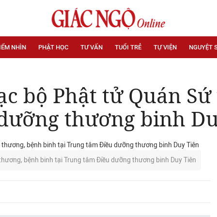
IỂM NHÌN
PHẬT HỌC
TƯ VẤN
TUỔI TRẺ
TỰ VIỆN
NGUYỆT 
ạc bộ Phật tử Quán Sứ 
dưỡng thương binh Du
thương, bệnh binh tại Trung tâm Điều dưỡng thương binh Duy Tiên