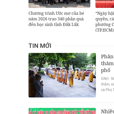
Chương trình Ước mơ của bé
“Ngày hội
năm 2026 trao 340 phần quà
quyền, cá
đến học sinh tỉnh Đắk Lắk
phường C
(TP.HCM)
TIN MỚI
Phân 
thăm 
phố
GNO - N
thăm, s
và Phú 
Nhiều