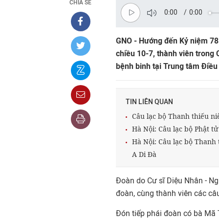
CHIA SẺ
0:00
/
0:00
GNO - Hướng đến Kỷ niệm 78 
chiều 10-7, thành viên trong
bệnh binh tại Trung tâm Điều
TIN LIÊN QUAN
Câu lạc bộ Thanh thiếu n
Hà Nội: Câu lạc bộ Phật t
Hà Nội: Câu lạc bộ Thanh
A Di Đà
Đoàn do Cư sĩ Diệu Nhân - Ng
đoàn, cùng thành viên các câu
Đón tiếp phái đoàn có bà Mã