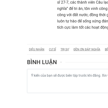
sĩ 27-7, các thành viên Câu l
nghĩa” để tri ân, tôn vinh côn
công với đất nước; đồng thời 
luôn tự hào để sống xứng đáng
tích cực làm tốt các hoạt độn
DIỆU NHÂN
CƯ SĨ
TRỊ SỰ
ĐỀN ƠN ĐÁP NGHĨA
B
BÌNH LUẬN