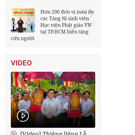
2
Hơn 200 đơn vị máu do
các Tăng Ni sinh viên
Học viện Phật giáo VN
tại TP.HCM hiến tặng
cứu người
VIDEO
[Video] Thiêng liêng Lễ