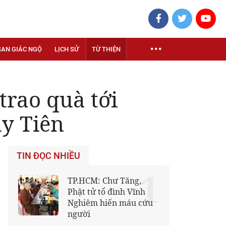
SAN GIÁC NGỘ
LỊCH SỬ
TỪ THIỆN
trao quà tới
y Tiên
TIN ĐỌC NHIỀU
1
TP.HCM: Chư Tăng,
Phật tử tổ đình Vĩnh
Nghiêm hiến máu cứu
người