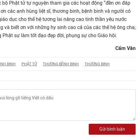
ạc bộ Phật tử tự nguyện tham gia các hoạt động “đền ơn đáp
g ơn các anh hùng liệt sĩ, thương binh, bệnh binh và người có
giáo dục cho thế hệ tương lai nâng cao tinh thần yêu nước
 và biết ơn với những hy sinh cao cả của các thế hệ ông cha;
g Phật sự làm tốt đạo đẹp đời, phụng sự cho Giáo hội.
Cẩm Vân
ỆNH BINH
PHẬT TỬ
THƯƠNG BỆNH BINH
THƯƠNG BINH
Gửi bình luận