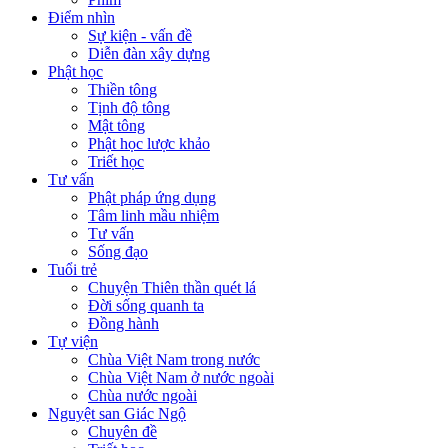
Điểm nhìn
Sự kiện - vấn đề
Diễn đàn xây dựng
Phật học
Thiền tông
Tịnh độ tông
Mật tông
Phật học lược khảo
Triết học
Tư vấn
Phật pháp ứng dụng
Tâm linh mầu nhiệm
Tư vấn
Sống đạo
Tuổi trẻ
Chuyện Thiên thần quét lá
Đời sống quanh ta
Đồng hành
Tự viện
Chùa Việt Nam trong nước
Chùa Việt Nam ở nước ngoài
Chùa nước ngoài
Nguyệt san Giác Ngộ
Chuyên đề