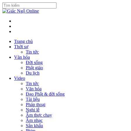
Trang chủ
Thời sự
Tin tức
Văn hóa
Đời sống
Phật giáo
Du lịch
Video
Tin tức
Văn hóa
Đạo Phật & đời sống
Tài liệu
Pháp thoại
Nghi lễ
Ẩm thực chay
Âm nhạc
Sân khấu
Phim