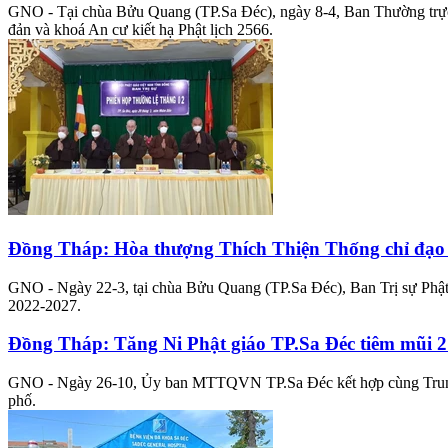
GNO - Tại chùa Bửu Quang (TP.Sa Đéc), ngày 8-4, Ban Thường trực B
đản và khoá An cư kiết hạ Phật lịch 2566.
Đồng Tháp: Hòa thượng Thích Thiện Thống chỉ đạo ch
GNO - Ngày 22-3, tại chùa Bửu Quang (TP.Sa Đéc), Ban Trị sự Phật g
2022-2027.
Đồng Tháp: Tăng Ni Phật giáo TP.Sa Đéc tiêm mũi 2
GNO - Ngày 26-10, Ủy ban MTTQVN TP.Sa Đéc kết hợp cùng Trung tâm
phố.