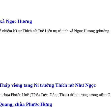
h xá Ngọc Hương
nhiệm Ni sư Thích nữ Tuệ Liên trụ trì tịnh xá Ngọc Hương (phường 
 Tháp viếng tang Ni trưởng Thích nữ Như Ngọc
n chùa Phước Huệ (TP.Sa Đéc, Đồng Tháp) thắp hương tưởng niệm Giá
u Quang, chùa Phước Hưng