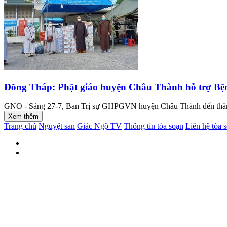
Đồng Tháp: Phật giáo huyện Châu Thành hỗ trợ Bệ
GNO - Sáng 27-7, Ban Trị sự GHPGVN huyện Châu Thành đến thăm, t
Xem thêm
Trang chủ
Nguyệt san
Giác Ngộ TV
Thông tin tòa soạn
Liên hệ tòa 
Số giấy phép: 389/GP-BTTTT ngày 02-8-2022
Tổng Biên tập: Thượng tọa Thích Tâm Hải
Trụ sở tòa soạn: 85 Nguyễn Đình Chiểu, phường Xuân Hòa, Thành 
©2008-2025 - Toàn bộ bản quyền thuộc Báo Giác Ngộ.
BAn Trị sự