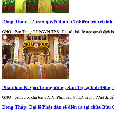
Đồng Tháp: Lễ trao quyết định bổ nhiệm trụ trì tịn
GNO - Ban Trị sự GHPGVN TP.Sa Đéc tổ chức lễ trao quyết định bổ 
Phân ban Ni giới Trung ương, Ban Trị sự tỉnh Đồng
GNO - Sáng 3-5, chư tôn đức Ni Phân ban Ni giới Trung ương đã đế
Đồng Tháp: Đại lễ Phật đản sẽ diễn ra tại chùa Bử