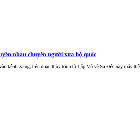
uyền nhau chuyện người xưa hộ quốc
ào kênh Xáng, trên đoạn thủy trình từ Lấp Vò về Sa Đéc này mấy thế 