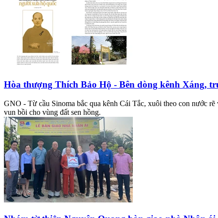
Hòa thượng Thích Bảo Hộ - Bên dòng kênh Xáng, tr
GNO - Từ cầu Sinoma bắc qua kênh Cái Tắc, xuôi theo con nước rẽ v
vun bồi cho vùng đất sen hồng.