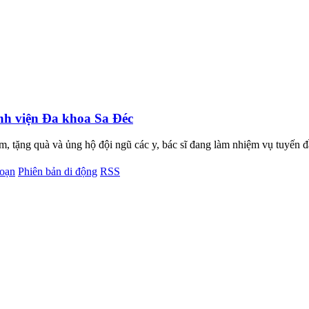
nh viện Đa khoa Sa Đéc
ặng quà và ủng hộ đội ngũ các y, bác sĩ đang làm nhiệm vụ tuyến đ
soạn
Phiên bản di động
RSS
phố Hồ Chí Minh