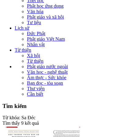
Triết học
Phật học ứng dụng
Văn hóa
Phật giáo và xã hội
Tư liệu
Lịch sử
Đức Phật
Phật giáo Việt Nam
Nhân vật
Từ thiện
Xã hội
Từ thiện
Phật giáo nước ngoài
Văn học - nghệ thuật
Ẩm thực - Sức khỏe
Bạn đọc - tòa soạn
Thư viện
Cần biết
Tìm kiếm
Từ khóa:
Sa Đéc
Tìm thấy
9
kết quả