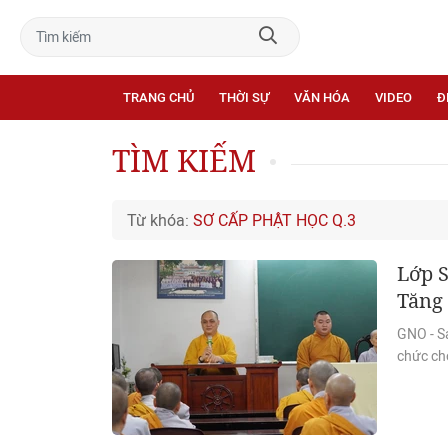
TRANG CHỦ
THỜI SỰ
VĂN HÓA
VIDEO
Đ
TÌM KIẾM
Từ khóa:
SƠ CẤP PHẬT HỌC Q.3
Lớp S
Tăng 
GNO - S
chức cho