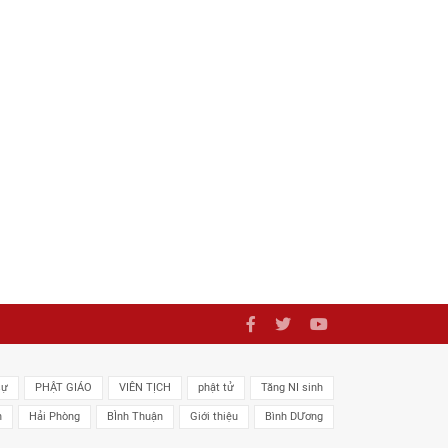
sự
PHẬT GIÁO
VIÊN TỊCH
phật tử
Tăng NI sinh
n
Hải Phòng
BÌnh Thuận
Giới thiệu
Bình DƯơng