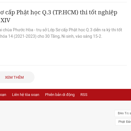
ơ cấp Phật học Q.3 (TP.HCM) thi tốt nghiệp
 XIV
i chùa Phước Hòa - trụ sở Lớp Sơ cấp Phật học Q.3 diễn ra kỳ thi tốt
hóa 14 (2021-2023) cho 30 Tăng, Ni sinh, vào sáng 15-2.
XEM THÊM
soạn
Liên hệ tòa soạn
Phiên bản di động
RSS
BAn Trị 
Phật Đả