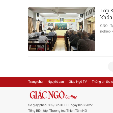
Lớp S
khóa
GNO - Tạ
nghiệp k
Trang chủ
Nguyệt san
Giác Ngộ TV
Thông tin tòa 
Số giấy phép: 389/GP-BTTTT ngày 02-8-2022
Tổng Biên tập: Thượng tọa Thích Tâm Hải