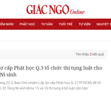
IỂM NHÌN
PHẬT HỌC
TƯ VẤN
TUỔI TRẺ
TỰ VIỆN
NGUYỆT 
Tìm thấy
2
kết quả
ơ cấp Phật học Q.3 tổ chức thi tụng luật cho
Ni sinh
áng 22-2, Ban Chủ nhiệm Lớp Sơ cấp Phật học Q.3 (TP.HCM) đã tổ
 32 Tăng Ni sinh khóa 15 và 16 thi tụng 4 bộ luật căn bản.