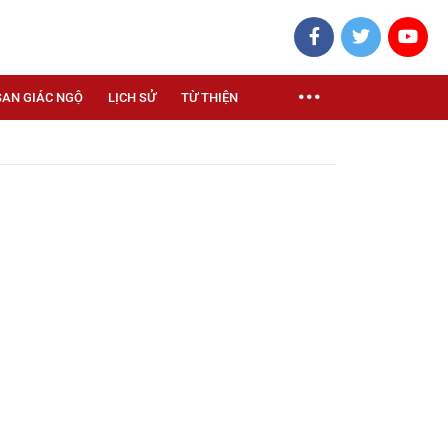
SAN GIÁC NGỘ
LỊCH SỬ
TỪ THIỆN