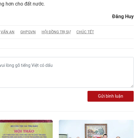
áng hơn cho đất nước.
Đăng Huy
VẤN AN
GHPGVN
HỘI ĐỒNG TRỊ SỰ
CHÚC TẾT
Gửi bình luận