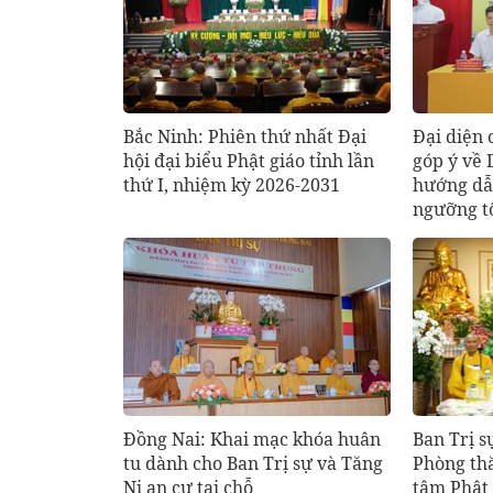
Bắc Ninh: Phiên thứ nhất Đại
Đại diện 
hội đại biểu Phật giáo tỉnh lần
góp ý về 
thứ I, nhiệm kỳ 2026-2031
hướng dẫ
ngưỡng t
Đồng Nai: Khai mạc khóa huân
Ban Trị 
tu dành cho Ban Trị sự và Tăng
Phòng th
Ni an cư tại chỗ
tâm Phật