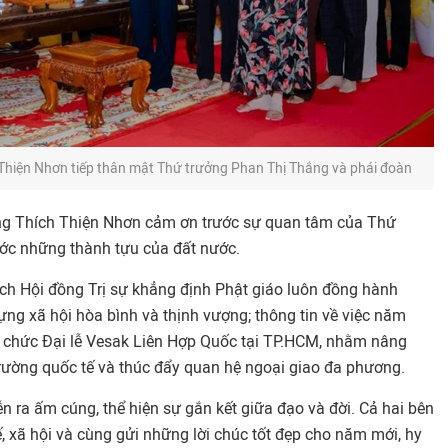
Thiện Nhơn tiếp thân mật Thứ trưởng Phan Thị Thắng và phái đoàn
ợng Thích Thiện Nhơn cảm ơn trước sự quan tâm của Thứ
ước những thành tựu của đất nước.
ch Hội đồng Trị sự khẳng định Phật giáo luôn đồng hành
ng xã hội hòa bình và thịnh vượng; thông tin về việc năm
 chức Đại lễ Vesak Liên Hợp Quốc tại TP.HCM, nhằm nâng
trường quốc tế và thúc đẩy quan hệ ngoại giao đa phương.
n ra ấm cúng, thể hiện sự gắn kết giữa đạo và đời. Cả hai bên
tế, xã hội và cùng gửi những lời chúc tốt đẹp cho năm mới, hy