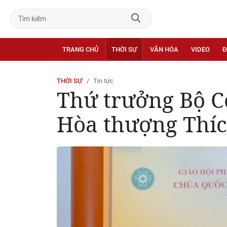
TRANG CHỦ
THỜI SỰ
VĂN HÓA
VIDEO
Đ
THỜI SỰ
Tin tức
Thứ trưởng Bộ C
Hòa thượng Thí