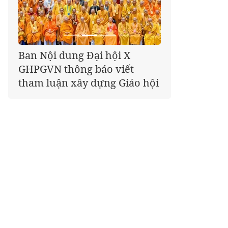
Giáo hội kêu gọi Tăng Ni,
Phật tử cả nước thể hiện tấm
lòng tri ân trọn vẹn nghĩa
tình nhân Ngày 27-7