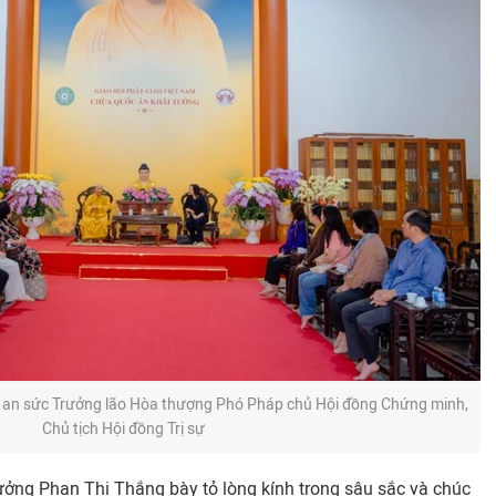
 an sức Trưởng lão Hòa thượng Phó Pháp chủ Hội đồng Chứng minh,
Chủ tịch Hội đồng Trị sự
rưởng Phan Thị Thắng bày tỏ lòng kính trọng sâu sắc và chúc