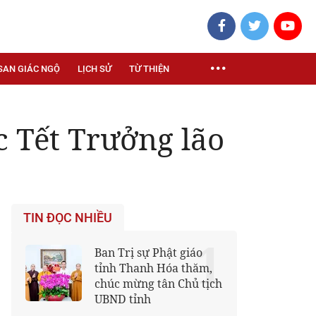
SAN GIÁC NGỘ
LỊCH SỬ
TỪ THIỆN
 Tết Trưởng lão
TIN ĐỌC NHIỀU
1
Ban Trị sự Phật giáo
tỉnh Thanh Hóa thăm,
chúc mừng tân Chủ tịch
UBND tỉnh