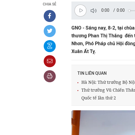
CHIA SẺ
0:00
/
0:00
GNO - Sáng nay, 8-2, tại chù
thương Phan Thị Thắng đến t
Nhơn, Phó Pháp chủ Hội đồng
Xuân Ất Tỵ.
TIN LIÊN QUAN
Hà Nội: Thứ trưởng Bộ Nộ
Thứ trưởng Vũ Chiến Thắng
Quốc tế lần thứ 2