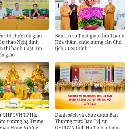
các tổ chức tôn giáo
Ban Trị sự Phật giáo tỉnh Thanh
Dự thảo Nghị định
Hóa thăm, chúc mừng tân Chủ
n thi hành Luật Tín
tịch UBND tỉnh
ôn giáo
sự GHPGVN TP.Hải
Danh sách và chức danh Ban
ăm trường hạ Trung
Thường trực Ban Trị sự
 giáo Hùng Vương
GHPGVN tỉnh Hà Tĩnh, nhiệm