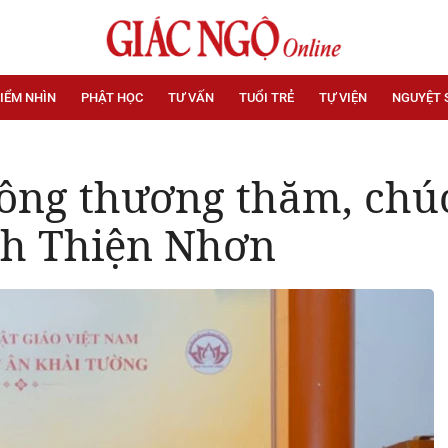
IỂM NHÌN
PHẬT HỌC
TƯ VẤN
TUỔI TRẺ
TỰ VIỆN
NGUYỆT 
ông thương thăm, chúc
ch Thiện Nhơn