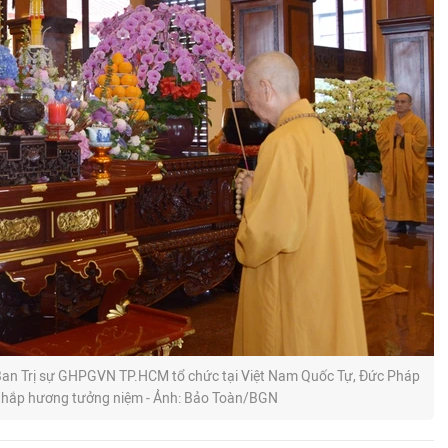
do Ban Trị sự GHPGVN TP.HCM tổ chức tại Việt Nam Quốc Tự, Đức Pháp
hắp hương tưởng niệm - Ảnh: Bảo Toàn/BGN