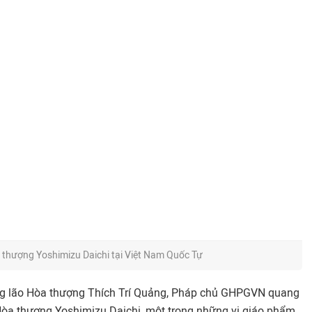
 thượng Yoshimizu Daichi tại Việt Nam Quốc Tự
ởng lão Hòa thượng Thích Trí Quảng, Pháp chủ GHPGVN quang
òa thượng Yoshimizu Daichi, một trong những vị giáo phẩm