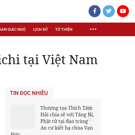
SAN GIÁC NGỘ
LỊCH SỬ
TỪ THIỆN
hi tại Việt Nam
TIN ĐỌC NHIỀU
1
Thượng tọa Thích Tâm
Hải chia sẻ với Tăng Ni,
Phật tử tại đạo tràng
An cư kiết hạ chùa Vạn
Đức