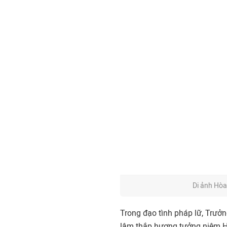
Di ảnh Hòa
Trong đạo tình pháp lữ, Trư
lâm thắp hương tưởng niệm H