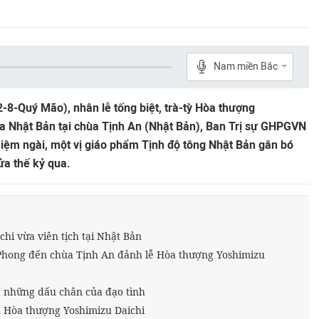
Nam miền Bắc
-8-Quý Mão), nhân lễ tống biệt, trà-tỳ Hòa thượng
óa Nhật Bản tại chùa Tịnh An (Nhật Bản), Ban Trị sự GHPGVN
iệm ngài, một vị giáo phẩm Tịnh độ tông Nhật Bản gắn bó
ửa thế kỷ qua.
hi vừa viên tịch tại Nhật Bản
Phong đến chùa Tịnh An đảnh lễ Hòa thượng Yoshimizu
à những dấu chân của đạo tình
n Hòa thượng Yoshimizu Daichi