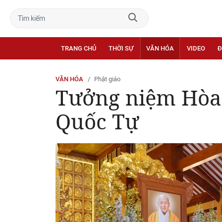
TRANG CHỦ
THỜI SỰ
VĂN HÓA
VIDEO
Đ
VĂN HÓA
Phật giáo
Tưởng niệm Hòa 
Quốc Tự