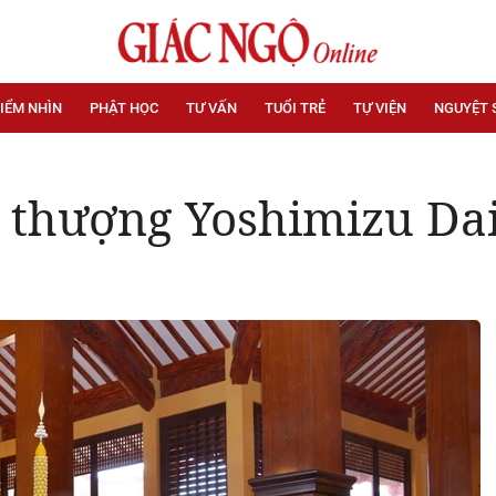
IỂM NHÌN
PHẬT HỌC
TƯ VẤN
TUỔI TRẺ
TỰ VIỆN
NGUYỆT 
thượng Yoshimizu Daic