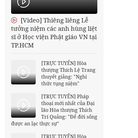
[Video] Thiêng liêng Lễ
tưởng niệm các anh hùng liệt
sĩ ở Học viện Phật giáo VN tại
TP.HCM
[TRỰC TUYẾN] Hòa
thượng Thích Lệ Trang
thuyết giảng: "Nghi
thức tụng niệm"
[TRỰC TUYẾN] Pháp
thoại mới nhất của Đại
lão Hòa thượng Thích
Trí Quảng: "Để đời sống
được an lạc thực sự"
[TRỰC TUYẾN] Hòa