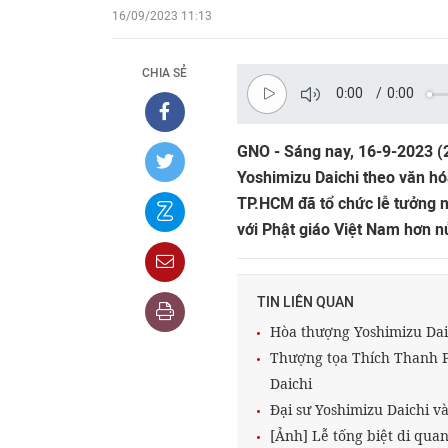
16/09/2023 11:13
CHIA SẺ
0:00
/
0:00
GNO - Sáng nay, 16-9-2023 (2
Yoshimizu Daichi theo văn h
TP.HCM đã tổ chức lễ tưởng n
với Phật giáo Việt Nam hơn n
TIN LIÊN QUAN
Hòa thượng Yoshimizu Daic
Thượng tọa Thích Thanh 
Daichi
Đại sư Yoshimizu Daichi v
[Ảnh] Lễ tống biệt di qua