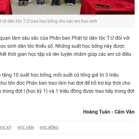
 tử dân tộc T.Ư trao học bổng cho các em học sinh
 quan tâm sâu sắc của Phân ban Phật tử dân tộc T.Ư đối với
m học sinh dân tộc thiểu số. Những suất học bổng này được
hết thời gian học tập và rèn luyện nhằm giúp các em có điều
tặng 10 suất học bổng, mỗi suất có tổng giá trị 3 triệu
ư tôn đức Phân ban trao làm hai đợt để hỗ trợ kịp thời cho
 trong đợt I (học kỳ 1) và 1 triệu đồng được trao tiếp trong đợt
Hoàng Tuấn - Cẩm Vân
HỌC KỲ
HỌC VẤN
HỌC BỔNG