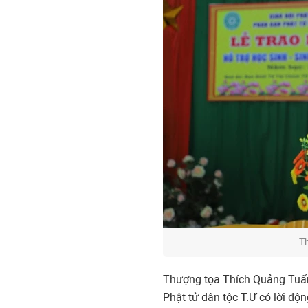
T
Thượng tọa Thích Quảng Tuấn,
Phật tử dân tộc T.Ư có lời độ