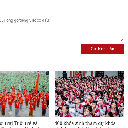
Gửi bình luận
i trại Tuổi trẻ và
400 khóa sinh tham dự khóa