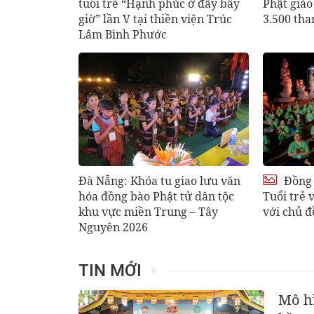
tuổi trẻ “Hạnh phúc ở đây bây
Phật giáo
giờ” lần V tại thiền viện Trúc
3.500 tha
Lâm Bình Phước
Đà Nẵng: Khóa tu giao lưu văn
Đồng 
hóa đồng bào Phật tử dân tộc
Tuổi trẻ 
khu vực miền Trung – Tây
với chủ đ
Nguyên 2026
TIN MỚI
Mô hì