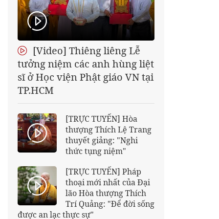
[Video] Thiêng liêng Lễ
tưởng niệm các anh hùng liệt
sĩ ở Học viện Phật giáo VN tại
TP.HCM
[TRỰC TUYẾN] Hòa
thượng Thích Lệ Trang
thuyết giảng: "Nghi
thức tụng niệm"
[TRỰC TUYẾN] Pháp
thoại mới nhất của Đại
lão Hòa thượng Thích
Trí Quảng: "Để đời sống
được an lạc thực sự"