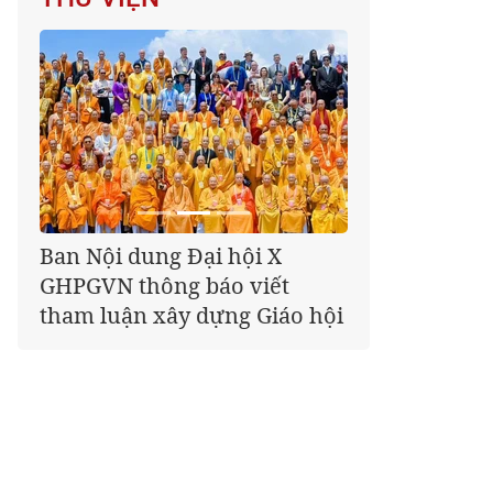
Giáo hội kêu gọi Tăng Ni,
Phật tử cả nước thể hiện tấm
lòng tri ân trọn vẹn nghĩa
tình nhân Ngày 27-7