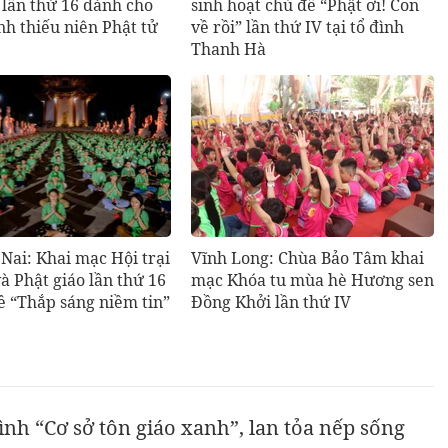
 lần thứ 16 dành cho
sinh hoạt chủ đề “Phật ơi! Con
nh thiếu niên Phật tử
về rồi” lần thứ IV tại tổ đình
Thanh Hà
Nai: Khai mạc Hội trại
Vĩnh Long: Chùa Bảo Tâm khai
và Phật giáo lần thứ 16
mạc Khóa tu mùa hè Hương sen
ề “Thắp sáng niềm tin”
Đồng Khởi lần thứ IV
nh “Cơ sở tôn giáo xanh”, lan tỏa nếp sống