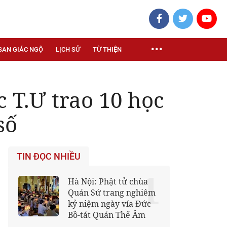
SAN GIÁC NGỘ
LỊCH SỬ
TỪ THIỆN
 T.Ư trao 10 học
số
TIN ĐỌC NHIỀU
1
Hà Nội: Phật tử chùa
Quán Sứ trang nghiêm
kỷ niệm ngày vía Đức
Bồ-tát Quán Thế Âm