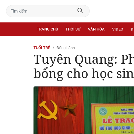
TRANG CHỦ
THỜI SỰ
VĂN HÓA
VIDEO
Đ
TUỔI TRẺ
Đồng hành
Tuyên Quang: Phâ
bổng cho học sin