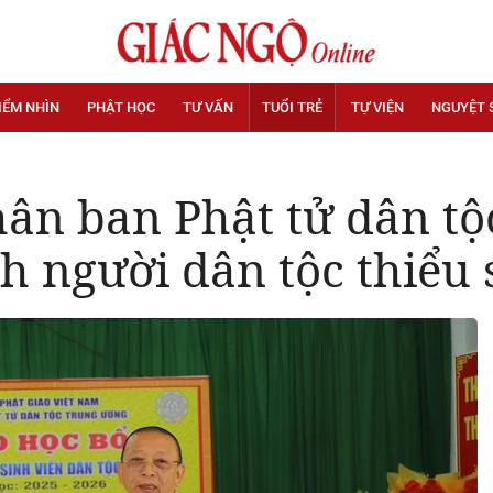
IỂM NHÌN
PHẬT HỌC
TƯ VẤN
TUỔI TRẺ
TỰ VIỆN
NGUYỆT 
n ban Phật tử dân tộc
h người dân tộc thiểu 