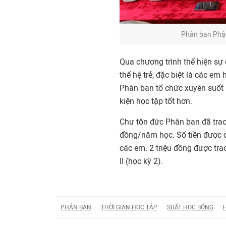
Phân ban Phật
Qua chương trình thể hiện sự
thế hệ trẻ, đặc biệt là các e
Phân ban tổ chức xuyên suốt 
kiện học tập tốt hơn.
Chư tôn đức Phân ban đã trao 
đồng/năm học. Số tiền được ch
các em: 2 triệu đồng được trao
II (học kỳ 2).
PHÂN BAN
THỜI GIAN HỌC TẬP
SUẤT HỌC BỔNG