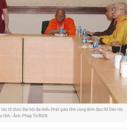
ác tổ chức Đại hội đại biểu Phật giáo tỉnh cùng lãnh đạo Sở Dân tộc
o tỉnh - Ảnh: Pháp Trí/BGN