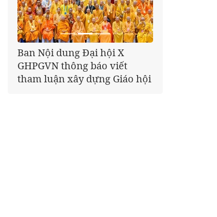
Giáo hội kêu gọi Tăng Ni,
Phật tử cả nước thể hiện tấm
lòng tri ân trọn vẹn nghĩa
tình nhân Ngày 27-7