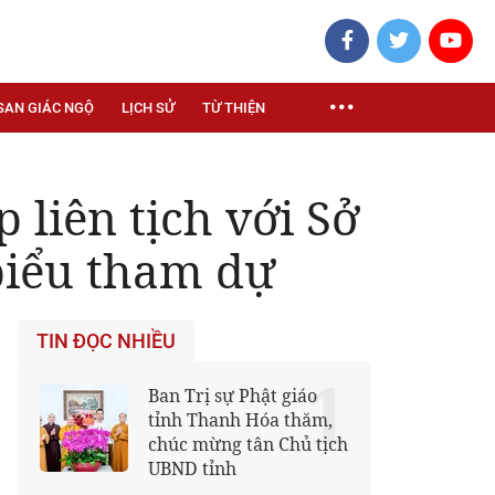
SAN GIÁC NGỘ
LỊCH SỬ
TỪ THIỆN
liên tịch với Sở
 biểu tham dự
TIN ĐỌC NHIỀU
1
Ban Trị sự Phật giáo
tỉnh Thanh Hóa thăm,
chúc mừng tân Chủ tịch
UBND tỉnh