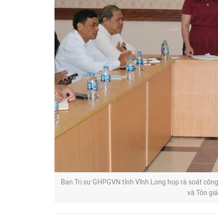
Ban Trị sự GHPGVN tỉnh Vĩnh Long họp rà soát công t
và Tôn giá