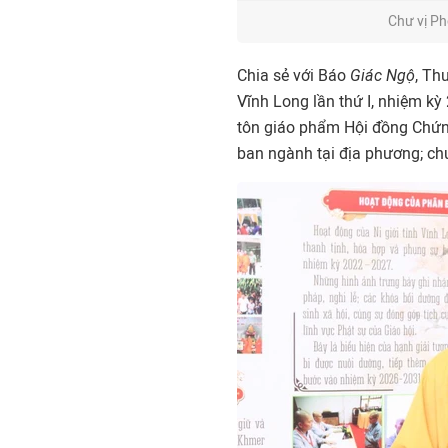
Chư vị P
Chia sẻ với Báo
Giác Ngộ
, Th
Vĩnh Long lần thứ I, nhiệm k
tôn giáo phẩm Hội đồng Chứng
ban ngành tại địa phương; chư 