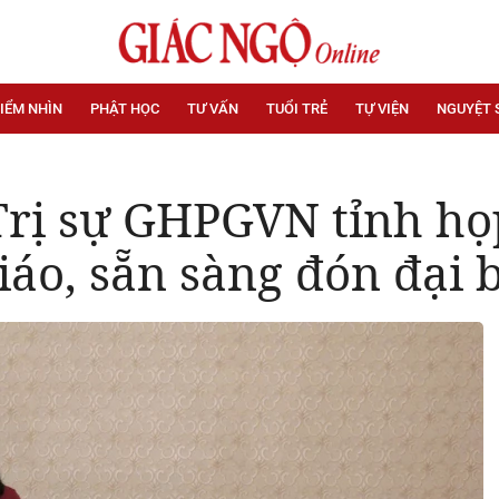
IỂM NHÌN
PHẬT HỌC
TƯ VẤN
TUỔI TRẺ
TỰ VIỆN
NGUYỆT 
rị sự GHPGVN tỉnh họp 
iáo, sẵn sàng đón đại