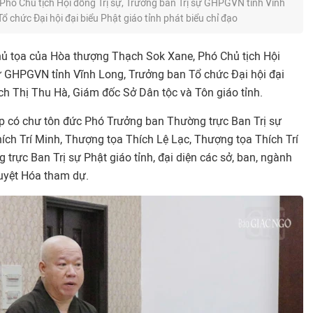
hó Chủ tịch Hội đồng Trị sự, Trưởng ban Trị sự GHPGVN tỉnh Vĩnh
ổ chức Đại hội đại biểu Phật giáo tỉnh phát biểu chỉ đạo
hủ tọa của Hòa thượng Thạch Sok Xane, Phó Chủ tịch Hội
sự GHPGVN tỉnh Vĩnh Long, Trưởng ban Tổ chức Đại hội đại
ch Thị Thu Hà, Giám đốc Sở Dân tộc và Tôn giáo tỉnh.
ọp có chư tôn đức Phó Trưởng ban Thường trực Ban Trị sự
ích Trí Minh, Thượng tọa Thích Lệ Lạc, Thượng tọa Thích Trí
trực Ban Trị sự Phật giáo tỉnh, đại diện các sở, ban, ngành
uyệt Hóa tham dự.