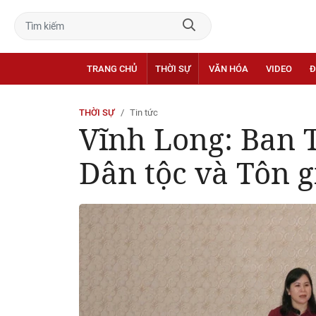
TRANG CHỦ
THỜI SỰ
VĂN HÓA
VIDEO
Đ
THỜI SỰ
Tin tức
Vĩnh Long: Ban T
Dân tộc và Tôn g