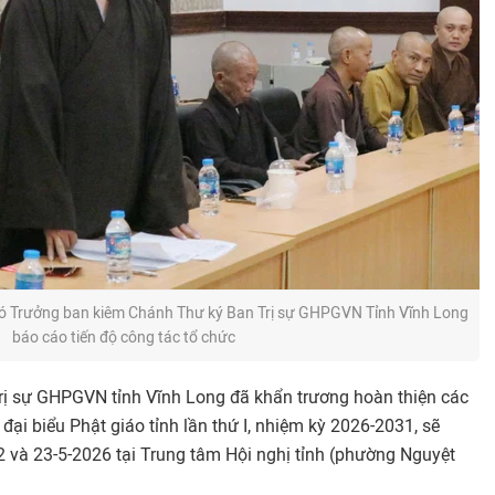
hó Trưởng ban kiêm Chánh Thư ký Ban Trị sự GHPGVN Tỉnh Vĩnh Long
báo cáo tiến độ công tác tổ chức
rị sự GHPGVN tỉnh Vĩnh Long đã khẩn trương hoàn thiện các
đại biểu Phật giáo tỉnh lần thứ I, nhiệm kỳ 2026-2031, sẽ
2 và 23-5-2026 tại Trung tâm Hội nghị tỉnh (phường Nguyệt