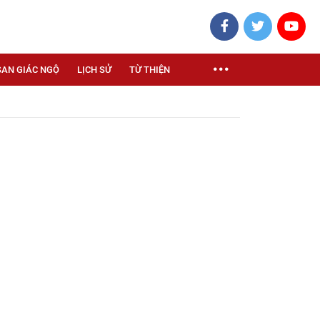
SAN GIÁC NGỘ
LỊCH SỬ
TỪ THIỆN