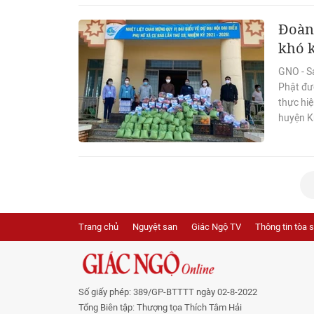
Đoàn 
khó 
GNO - S
Phật đư
thực hiệ
huyện K
Trang chủ
Nguyệt san
Giác Ngộ TV
Thông tin tòa 
Số giấy phép: 389/GP-BTTTT ngày 02-8-2022
Tổng Biên tập: Thượng tọa Thích Tâm Hải