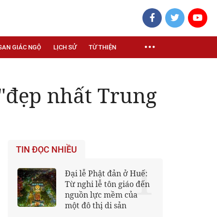
SAN GIÁC NGỘ
LỊCH SỬ
TỪ THIỆN
"đẹp nhất Trung
TIN ĐỌC NHIỀU
1
Đại lễ Phật đản ở Huế:
Từ nghi lễ tôn giáo đến
nguồn lực mềm của
một đô thị di sản