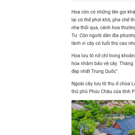
Hoa còn có những tên gọi khá
lại có thể phơi khô, pha chế t
nhẹ thổi qua, cánh hoa thường
Tư. Còn người dân địa phương 
lành vì cây có tuổi thọ cao nh
Hoa lưu tô nở chỉ trong khoả
hoa nhằm bảo vệ cây. Tháng 7
đẹp nhất Trung Quốc".
Ngoài cây lưu tô thụ ở chùa L
thủ phủ Phúc Châu của tỉnh P