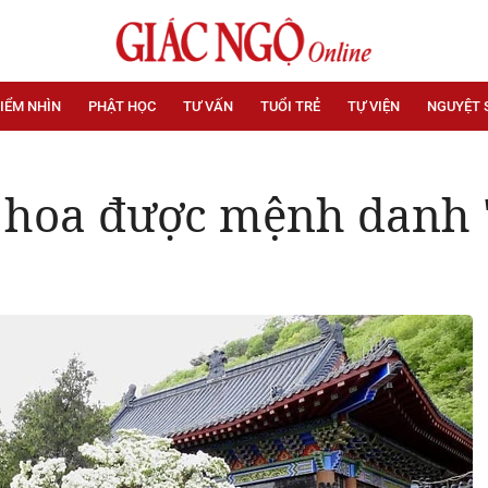
IỂM NHÌN
PHẬT HỌC
TƯ VẤN
TUỔI TRẺ
TỰ VIỆN
NGUYỆT 
 hoa được mệnh danh 