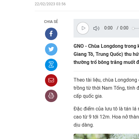
22/02/2023 03:56
CHIA SẺ
0:00
/
0:00
GNO - Chùa Longdong trong 
Giang Tô, Trung Quốc) thu hú
thường trổ bông trắng muốt 
Theo tài liệu, chùa Longdon
trồng từ thời Nam Tống, tính 
cấp quốc gia.
Đặc điểm của lưu tô là tán lá 
cao từ 9 tới 12m. Hoa nở thà
dịu dàng.