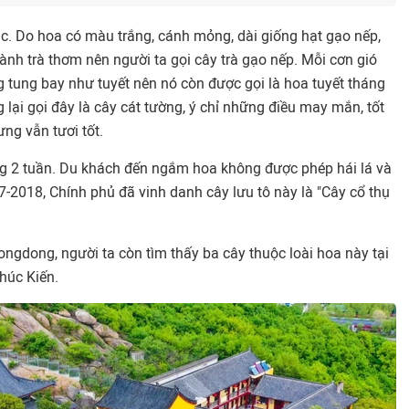
c. Do hoa có màu trắng, cánh mỏng, dài giống hạt gạo nếp,
hành trà thơm nên người ta gọi cây trà gạo nếp. Mỗi cơn gió
 tung bay như tuyết nên nó còn được gọi là hoa tuyết tháng
lại gọi đây là cây cát tường, ý chỉ những điều may mắn, tốt
ưng vẫn tươi tốt.
ng 2 tuần. Du khách đến ngắm hoa không được phép hái lá và
-2018, Chính phủ đã vinh danh cây lưu tô này là "Cây cổ thụ
ongdong, người ta còn tìm thấy ba cây thuộc loài hoa này tại
húc Kiến.