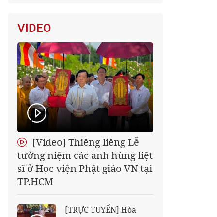
VIDEO
[Video] Thiêng liêng Lễ
tưởng niệm các anh hùng liệt
sĩ ở Học viện Phật giáo VN tại
TP.HCM
[TRỰC TUYẾN] Hòa