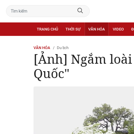
TRANG CHỦ
THỜI SỰ
VĂN HÓA
VIDEO
Đ
VĂN HÓA
Du lịch
[Ảnh] Ngắm loài
Quốc"