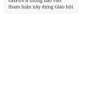
Phật tử cả nước thể hiện tấm
lòng tri ân trọn vẹn nghĩa
tình nhân Ngày 27-7