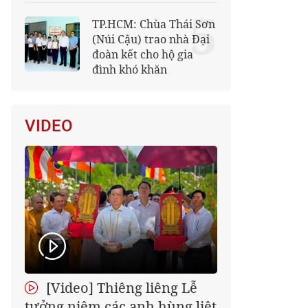
5
TP.HCM: Chùa Thái Sơn
(Núi Cậu) trao nhà Đại
đoàn kết cho hộ gia
đình khó khăn
VIDEO
[Video] Thiêng liêng Lễ
tưởng niệm các anh hùng liệt