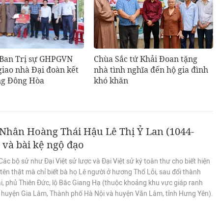
 Ban Trị sự GHPGVN
Chùa Sắc tứ Khải Đoan tặng
giao nhà Đại đoàn kết
nhà tình nghĩa đến hộ gia đình
ng Đông Hòa
khó khăn
Nhân Hoàng Thái Hậu Lê Thị Ỷ Lan (1044-
 và bài kệ ngộ đạo
ác bộ sử như Đại Việt sử lược và Đại Việt sử ký toàn thư cho biết hiện
tên thật mà chỉ biết bà họ Lê người ở hương Thổ Lỗi, sau đổi thành
i, phủ Thiên Đức, lộ Bắc Giang Hạ (thuộc khoảng khu vực giáp ranh
i huyện Gia Lâm, Thành phố Hà Nội và huyện Văn Lâm, tỉnh Hưng Yên).