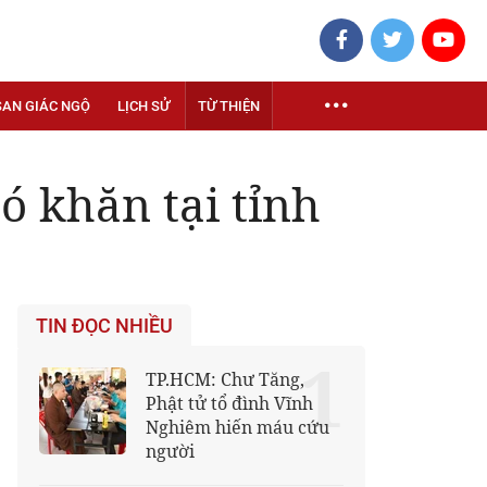
SAN GIÁC NGỘ
LỊCH SỬ
TỪ THIỆN
ó khăn tại tỉnh
TIN ĐỌC NHIỀU
1
TP.HCM: Chư Tăng,
Phật tử tổ đình Vĩnh
Nghiêm hiến máu cứu
người