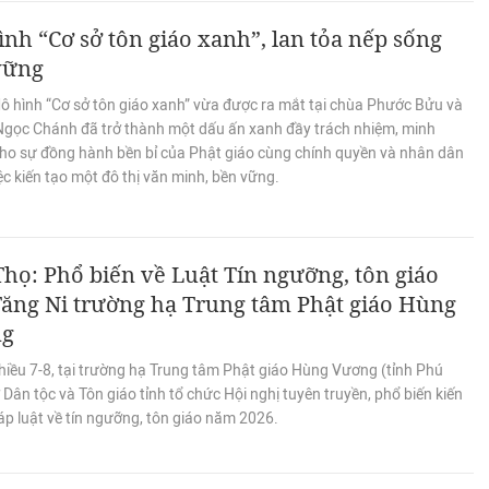
nh “Cơ sở tôn giáo xanh”, lan tỏa nếp sống
vững
ô hình “Cơ sở tôn giáo xanh” vừa được ra mắt tại chùa Phước Bửu và
 Ngọc Chánh đã trở thành một dấu ấn xanh đầy trách nhiệm, minh
ho sự đồng hành bền bỉ của Phật giáo cùng chính quyền và nhân dân
ệc kiến tạo một đô thị văn minh, bền vững.
họ: Phổ biến về Luật Tín ngưỡng, tôn giáo
ăng Ni trường hạ Trung tâm Phật giáo Hùng
ng
hiều 7-8, tại trường hạ Trung tâm Phật giáo Hùng Vương (tỉnh Phú
 Dân tộc và Tôn giáo tỉnh tổ chức Hội nghị tuyên truyền, phổ biến kiến
p luật về tín ngưỡng, tôn giáo năm 2026.