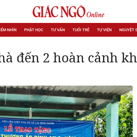
IỂM NHÌN
PHẬT HỌC
TƯ VẤN
TUỔI TRẺ
TỰ VIỆN
NGUYỆT 
hà đến 2 hoàn cảnh kh