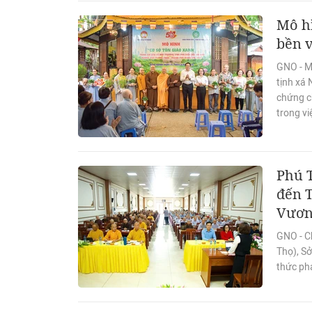
Mô hì
bền 
GNO - M
tịnh xá
chứng c
trong vi
Phú T
đến T
Vươ
GNO - C
Thọ), Sở
thức phá