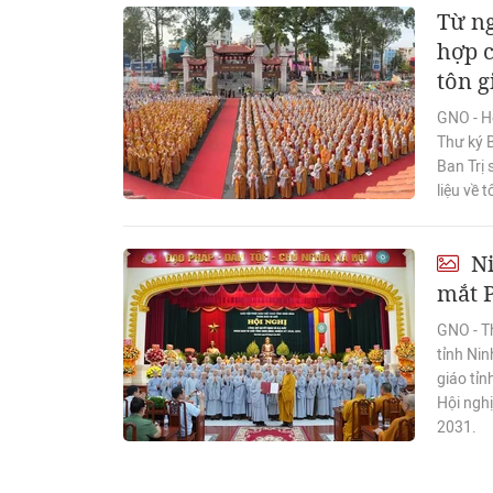
Từ ng
hợp c
tôn g
GNO - H
Thư ký 
Ban Trị 
liệu về t
Ni
mắt P
GNO - T
tỉnh Nin
giáo tỉn
Hội nghị
2031.