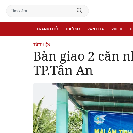
TRANG CHỦ
THỜI SỰ
VĂN HÓA
VIDEO
Đ
TỪ THIỆN
Bàn giao 2 căn n
TP.Tân An