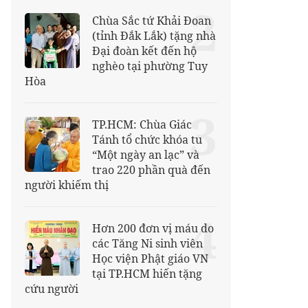
2
Chùa Sắc tứ Khải Đoan
(tỉnh Đắk Lắk) tặng nhà
Đại đoàn kết đến hộ
nghèo tại phường Tuy
Hòa
3
TP.HCM: Chùa Giác
Tánh tổ chức khóa tu
“Một ngày an lạc” và
trao 220 phần quà đến
người khiếm thị
4
Hơn 200 đơn vị máu do
các Tăng Ni sinh viên
Học viện Phật giáo VN
tại TP.HCM hiến tặng
cứu người