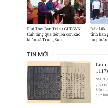
Phú Thọ: Ban Trị sự GHPGVN
Đắk Lắk:
tỉnh tặng quà đến bà con khó
tỉnh bàn 
khăn xã Trung Sơn
tại phườ
TIN MỚI
Linh 
1117)
NSGN - C
chưa rõ 
Siêu Loạ
giữa ha