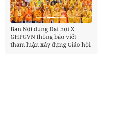
Giáo hội kêu gọi Tăng Ni,
Phật tử cả nước thể hiện tấm
lòng tri ân trọn vẹn nghĩa
tình nhân Ngày 27-7