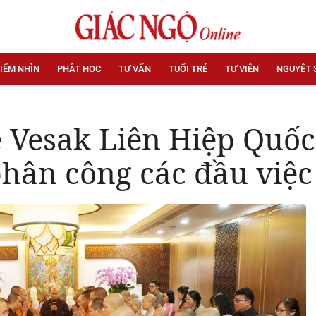
IỂM NHÌN
PHẬT HỌC
TƯ VẤN
TUỔI TRẺ
TỰ VIỆN
NGUYỆT 
ễ Vesak Liên Hiệp Quốc
phân công các đầu việc