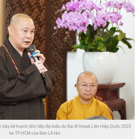
h bày kế hoạch đón tiếp đại biểu dự Đại lễ Vesak Liên Hiệp Quốc 2025
tại TP.HCM của Ban Lễ tân