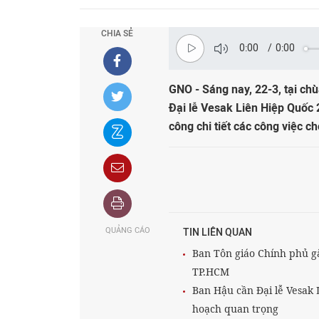
CHIA SẺ
0:00
/
0:00
GNO - Sáng nay, 22-3, tại ch
Đại lễ Vesak Liên Hiệp Quốc 
công chi tiết các công việc c
QUẢNG CÁO
TIN LIÊN QUAN
Ban Tôn giáo Chính phủ gặ
TP.HCM
Ban Hậu cần Đại lễ Vesak 
hoạch quan trọng