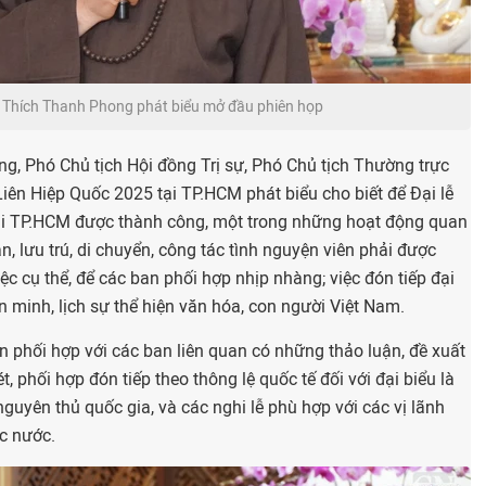
Thích Thanh Phong phát biểu mở đầu phiên họp
, Phó Chủ tịch Hội đồng Trị sự, Phó Chủ tịch Thường trực
iên Hiệp Quốc 2025 tại TP.HCM phát biểu cho biết để Đại lễ
ại TP.HCM được thành công, một trong những hoạt động quan
tân, lưu trú, di chuyển, công tác tình nguyện viên phải được
việc cụ thể, để các ban phối hợp nhịp nhàng; việc đón tiếp đại
ăn minh, lịch sự thể hiện văn hóa, con người Việt Nam.
 phối hợp với các ban liên quan có những thảo luận, đề xuất
 phối hợp đón tiếp theo thông lệ quốc tế đối với đại biểu là
nguyên thủ quốc gia, và các nghi lễ phù hợp với các vị lãnh
c nước.