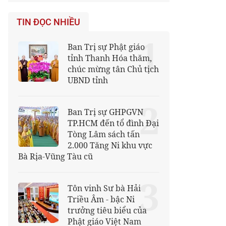
TIN ĐỌC NHIỀU
1
Ban Trị sự Phật giáo
tỉnh Thanh Hóa thăm,
chúc mừng tân Chủ tịch
UBND tỉnh
2
Ban Trị sự GHPGVN
TP.HCM đến tổ đình Đại
Tòng Lâm sách tấn
2.000 Tăng Ni khu vực
Bà Rịa-Vũng Tàu cũ
3
Tôn vinh Sư bà Hải
Triều Âm - bậc Ni
trưởng tiêu biểu của
Phật giáo Việt Nam