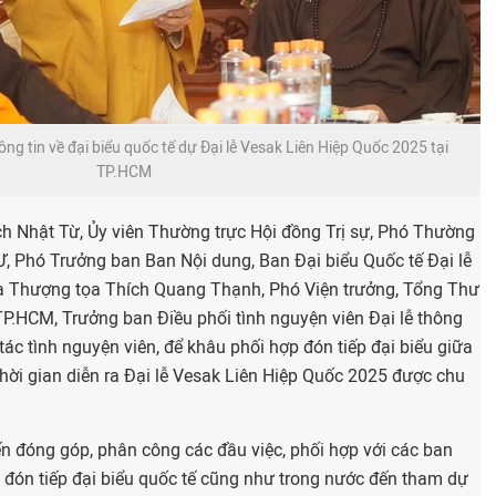
g tin về đại biểu quốc tế dự Đại lễ Vesak Liên Hiệp Quốc 2025 tại
TP.HCM
ch Nhật Từ, Ủy viên Thường trực Hội đồng Trị sự, Phó Thường
Ư, Phó Trưởng ban Ban Nội dung, Ban Đại biểu Quốc tế Đại lễ
à Thượng tọa Thích Quang Thạnh, Phó Viện trưởng, Tổng Thư
TP.HCM, Trưởng ban Điều phối tình nguyện viên Đại lễ thông
 tác tình nguyện viên, để khâu phối hợp đón tiếp đại biểu giữa
thời gian diễn ra Đại lễ Vesak Liên Hiệp Quốc 2025 được chu
ến đóng góp, phân công các đầu việc, phối hợp với các ban
n, đón tiếp đại biểu quốc tế cũng như trong nước đến tham dự