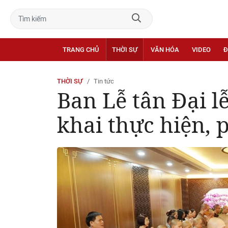
TRANG CHỦ
THỜI SỰ
VĂN HÓA
VIDEO
Đ
THỜI SỰ
Tin tức
Ban Lễ tân Đại l
khai thực hiện, 