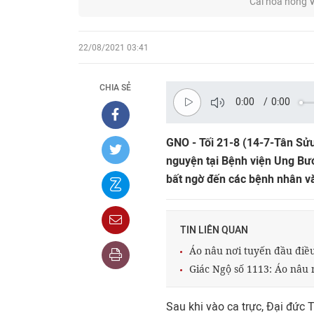
Cài hoa hồng V
22/08/2021 03:41
CHIA SẺ
0:00
/
0:00
GNO - Tối 21-8 (14-7-Tân Sửu
nguyện tại Bệnh viện Ung Bướ
bất ngờ đến các bệnh nhân và 
TIN LIÊN QUAN
Áo nâu nơi tuyến đầu điều
Giác Ngộ số 1113: Áo nâu 
Sau khi vào ca trực, Đại đức 