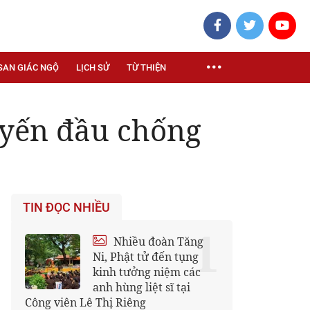
SAN GIÁC NGỘ
LỊCH SỬ
TỪ THIỆN
tuyến đầu chống
TIN ĐỌC NHIỀU
1
Nhiều đoàn Tăng
Ni, Phật tử đến tụng
kinh tưởng niệm các
anh hùng liệt sĩ tại
Công viên Lê Thị Riêng