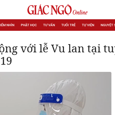
IỂM NHÌN
PHẬT HỌC
TƯ VẤN
TUỔI TRẺ
TỰ VIỆN
NGUYỆT 
ộng với lễ Vu lan tại 
-19