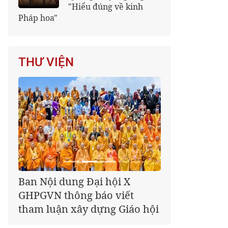
"Hiểu đúng về kinh
Pháp hoa"
THƯ VIỆN
Giáo hội kêu gọi Tăng Ni,
Phật tử cả nước thể hiện tấm
lòng tri ân trọn vẹn nghĩa
tình nhân Ngày 27-7