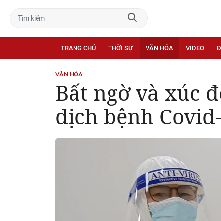
TRANG CHỦ
THỜI SỰ
VĂN HÓA
VIDEO
Đ
VĂN HÓA
Bất ngờ và xúc đ
dịch bệnh Covid