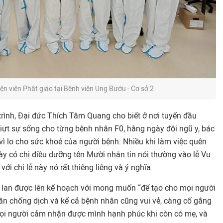
ện viên Phật giáo tại Bệnh viện Ung Bướu - Cơ sở 2
rình, Đại đức Thích Tâm Quang cho biết ở nơi tuyến đầu
iựt sự sống cho từng bệnh nhân F0, hằng ngày đội ngũ y, bác
vì lo cho sức khoẻ của người bệnh. Nhiều khi làm việc quên
y có chị điều dưỡng tên Mười nhắn tin nói thường vào lễ Vu
 với chị lễ này nó rất thiêng liêng và ý nghĩa.
u lan được lên kế hoạch với mong muốn “để tạo cho mọi người
thần chống dịch và kể cả bệnh nhân cũng vui vẻ, càng cố gắng
mọi người cảm nhận được mình hạnh phúc khi còn có mẹ, và