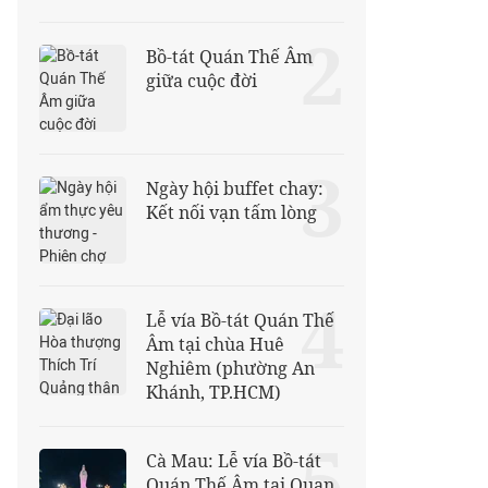
2
Bồ-tát Quán Thế Âm
giữa cuộc đời
3
Ngày hội buffet chay:
Kết nối vạn tấm lòng
4
Lễ vía Bồ-tát Quán Thế
Âm tại chùa Huê
Nghiêm (phường An
Khánh, TP.HCM)
5
Cà Mau: Lễ vía Bồ-tát
Quán Thế Âm tại Quan