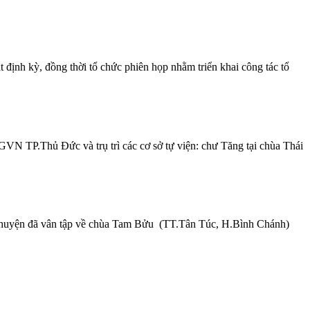
nh kỳ, đồng thời tổ chức phiên họp nhằm triển khai công tác tổ
VN TP.Thủ Đức và trụ trì các cơ sở tự viện: chư Tăng tại chùa Thái
n huyện đã vân tập về chùa Tam Bửu (TT.Tân Túc, H.Bình Chánh)