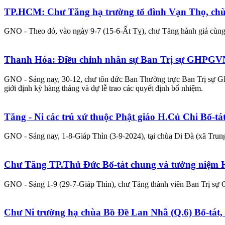
TP.HCM: Chư Tăng hạ trường tổ đình Vạn Thọ, chùa
GNO - Theo đó, vào ngày 9-7 (15-6-Ất Tỵ), chư Tăng hành giả cùng n
Thanh Hóa: Điều chỉnh nhân sự Ban Trị sự GHPG
GNO - Sáng nay, 30-12, chư tôn đức Ban Thường trực Ban Trị sự GHP
giới định kỳ hàng tháng và dự lễ trao các quyết định bổ nhiệm.
Tăng - Ni các trú xứ thuộc Phật giáo H.Củ Chi Bố-tát
GNO - Sáng nay, 1-8-Giáp Thìn (3-9-2024), tại chùa Di Đà (xã Tru
Chư Tăng TP.Thủ Đức Bố-tát chung và tưởng niệm H
GNO - Sáng 1-9 (29-7-Giáp Thìn), chư Tăng thành viên Ban Trị sự GH
Chư Ni trường hạ chùa Bồ Đề Lan Nhã (Q.6) Bố-tát, 