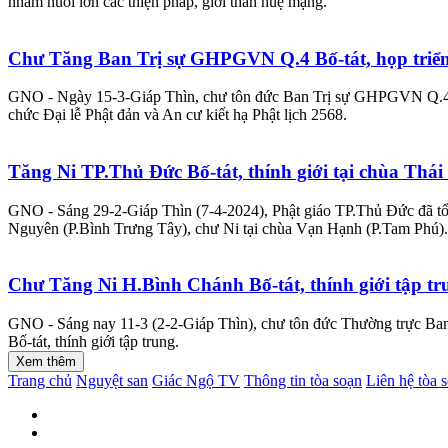
nhằm nuôi lớn các thiện pháp, giới thân huệ mạng.
Chư Tăng Ban Trị sự GHPGVN Q.4 Bố-tát, họp triển
GNO - Ngày 15-3-Giáp Thìn, chư tôn đức Ban Trị sự GHPGVN Q.4 đã t
chức Đại lễ Phật đản và An cư kiết hạ Phật lịch 2568.
Tăng Ni TP.Thủ Đức Bố-tát, thính giới tại chùa Th
GNO - Sáng 29-2-Giáp Thìn (7-4-2024), Phật giáo TP.Thủ Đức đã tổ c
Nguyên (P.Bình Trưng Tây), chư Ni tại chùa Vạn Hạnh (P.Tam Phú).
Chư Tăng Ni H.Bình Chánh Bố-tát, thính giới tập t
GNO - Sáng nay 11-3 (2-2-Giáp Thìn), chư tôn đức Thường trực Ban
Bố-tát, thính giới tập trung.
Xem thêm
Trang chủ
Nguyệt san
Giác Ngộ TV
Thông tin tòa soạn
Liên hệ tòa 