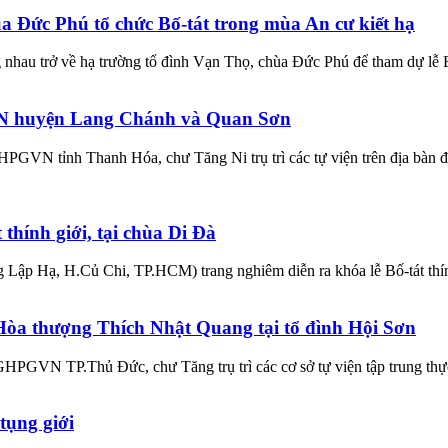
 Đức Phú tổ chức Bố-tát trong mùa An cư kiết hạ
hau trở về hạ trường tổ đình Vạn Thọ, chùa Đức Phú để tham dự lễ Bố
VN huyện Lang Chánh và Quan Sơn
GVN tỉnh Thanh Hóa, chư Tăng Ni trụ trì các tự viện trên địa bàn đã
 thính giới, tại chùa Di Đà
ng Lập Hạ, H.Củ Chi, TP.HCM) trang nghiêm diễn ra khóa lễ Bố-tát t
òa thượng Thích Nhật Quang tại tổ đình Hội Sơn
PGVN TP.Thủ Đức, chư Tăng trụ trì các cơ sở tự viện tập trung thực h
tụng giới