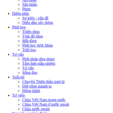
Sân khấu
Phim
Điểm nhìn
Sự kiện - vấn đề
Diễn đàn xây dựng
Phật học
Thiền tông
Tịnh độ tông
Mật tông
Phật học lược khảo
Triết học
Tư vấn
Phật pháp ứng dụng
Tâm linh mầu nhiệm
Tư vấn
Sống đạo
Tuổi trẻ
Chuyện Thiên thần quét lá
Đời sống quanh ta
Đồng hành
Tự viện
Chùa Việt Nam trong nước
Chùa Việt Nam ở nước ngoài
Chùa nước ngoài