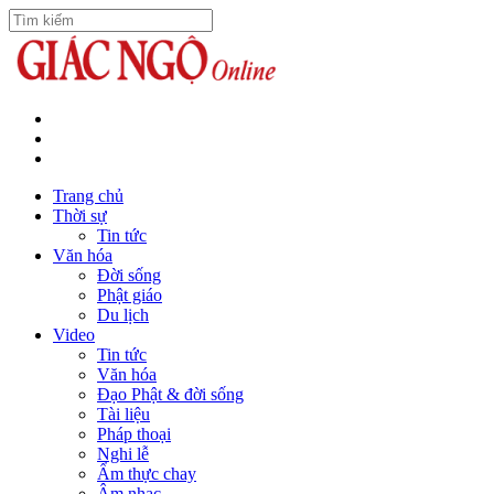
Trang chủ
Thời sự
Tin tức
Văn hóa
Đời sống
Phật giáo
Du lịch
Video
Tin tức
Văn hóa
Đạo Phật & đời sống
Tài liệu
Pháp thoại
Nghi lễ
Ẩm thực chay
Âm nhạc