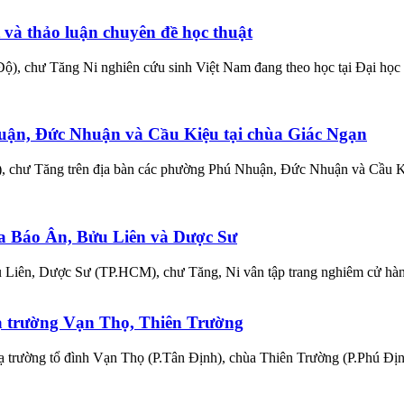
 và thảo luận chuyên đề học thuật
), chư Tăng Ni nghiên cứu sinh Việt Nam đang theo học tại Đại học De
huận, Đức Nhuận và Cầu Kiệu tại chùa Giác Ngạn
chư Tăng trên địa bàn các phường Phú Nhuận, Đức Nhuận và Cầu Kiệu 
hùa Báo Ân, Bửu Liên và Dược Sư
Liên, Dược Sư (TP.HCM), chư Tăng, Ni vân tập trang nghiêm cử hành L
hạ trường Vạn Thọ, Thiên Trường
trường tổ đình Vạn Thọ (P.Tân Định), chùa Thiên Trường (P.Phú Định) 