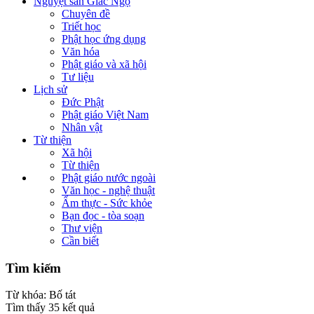
Nguyệt san Giác Ngộ
Chuyên đề
Triết học
Phật học ứng dụng
Văn hóa
Phật giáo và xã hội
Tư liệu
Lịch sử
Đức Phật
Phật giáo Việt Nam
Nhân vật
Từ thiện
Xã hội
Từ thiện
Phật giáo nước ngoài
Văn học - nghệ thuật
Ẩm thực - Sức khỏe
Bạn đọc - tòa soạn
Thư viện
Cần biết
Tìm kiếm
Từ khóa:
Bố tát
Tìm thấy
35
kết quả