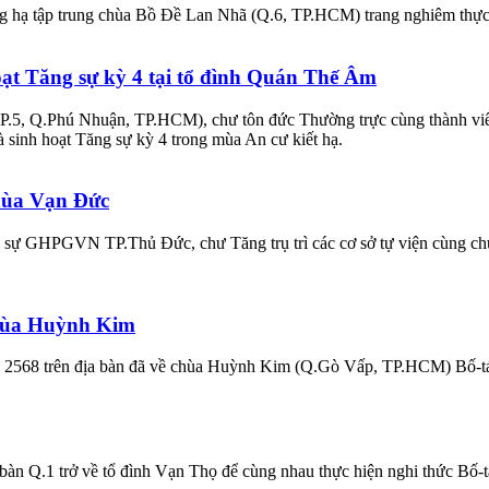
g hạ tập trung chùa Bồ Đề Lan Nhã (Q.6, TP.HCM) trang nghiêm thực hi
oạt Tăng sự kỳ 4 tại tổ đình Quán Thế Âm
P.5, Q.Phú Nhuận, TP.HCM), chư tôn đức Thường trực cùng thành viê
và sinh hoạt Tăng sự kỳ 4 trong mùa An cư kiết hạ.
hùa Vạn Đức
ị sự GHPGVN TP.Thủ Đức, chư Tăng trụ trì các cơ sở tự viện cùng chư
chùa Huỳnh Kim
ch 2568 trên địa bàn đã về chùa Huỳnh Kim (Q.Gò Vấp, TP.HCM) Bố-tá
bàn Q.1 trở về tổ đình Vạn Thọ để cùng nhau thực hiện nghi thức Bố-tá