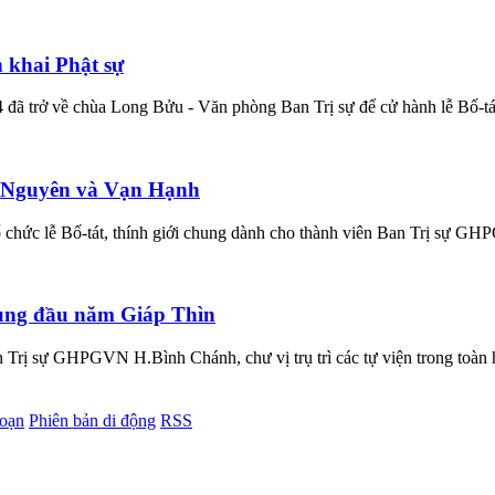
 khai Phật sự
rở về chùa Long Bửu - Văn phòng Ban Trị sự để cử hành lễ Bố-tát đị
ái Nguyên và Vạn Hạnh
hức lễ Bố-tát, thính giới chung dành cho thành viên Ban Trị sự GHPG
rung đầu năm Giáp Thìn
 Trị sự GHPGVN H.Bình Chánh, chư vị trụ trì các tự viện trong toà
soạn
Phiên bản di động
RSS