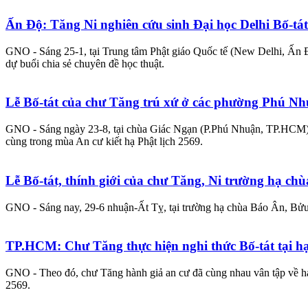
Ấn Độ: Tăng Ni nghiên cứu sinh Đại học Delhi Bố-tát
GNO - Sáng 25-1, tại Trung tâm Phật giáo Quốc tế (New Delhi, Ấn Độ
dự buổi chia sẻ chuyên đề học thuật.
Lễ Bố-tát của chư Tăng trú xứ ở các phường Phú N
GNO - Sáng ngày 23-8, tại chùa Giác Ngạn (P.Phú Nhuận, TP.HCM), 
cùng trong mùa An cư kiết hạ Phật lịch 2569.
Lễ Bố-tát, thính giới của chư Tăng, Ni trường hạ c
GNO - Sáng nay, 29-6 nhuận-Ất Tỵ, tại trường hạ chùa Báo Ân, Bửu 
TP.HCM: Chư Tăng thực hiện nghi thức Bố-tát tại 
GNO - Theo đó, chư Tăng hành giả an cư đã cùng nhau vân tập về hạ 
2569.