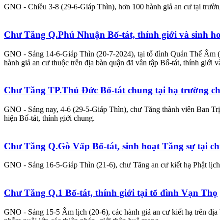
GNO - Chiều 3-8 (29-6-Giáp Thìn), hơn 100 hành giả an cư tại trườn
Chư Tăng Q.Phú Nhuận Bố-tát, thính giới và sinh h
GNO - Sáng 14-6-Giáp Thìn (20-7-2024), tại tổ đình Quán Thế Âm (
hành giả an cư thuộc trên địa bàn quận đã vân tập Bố-tát, thính giới 
Chư Tăng TP.Thủ Đức Bố-tát chung tại hạ trường c
GNO - Sáng nay, 4-6 (29-5-Giáp Thìn), chư Tăng thành viên Ban Tr
hiện Bố-tát, thính giới chung.
Chư Tăng Q.Gò Vấp Bố-tát, sinh hoạt Tăng sự tại 
GNO - Sáng 16-5-Giáp Thìn (21-6), chư Tăng an cư kiết hạ Phật lị
Chư Tăng Q.1 Bố-tát, thính giới tại tổ đình Vạn Thọ
GNO - Sáng 15-5 Âm lịch (20-6), các hành giả an cư kiết hạ trên địa 