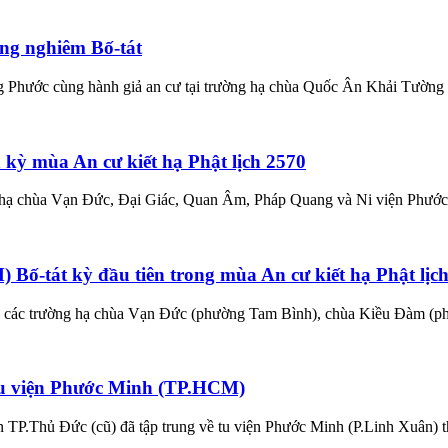
ng nghiêm Bố-tát
ước cùng hành giả an cư tại trường hạ chùa Quốc Ân Khải Tường đã tr
kỳ mùa An cư kiết hạ Phật lịch 2570
hạ chùa Vạn Đức, Đại Giác, Quan Âm, Pháp Quang và Ni viện Phước Lo
ố-tát kỳ đầu tiên trong mùa An cư kiết hạ Phật lịc
i các trường hạ chùa Vạn Đức (phường Tam Bình), chùa Kiều Đàm (phư
 tu viện Phước Minh (TP.HCM)
 TP.Thủ Đức (cũ) đã tập trung về tu viện Phước Minh (P.Linh Xuân) thự