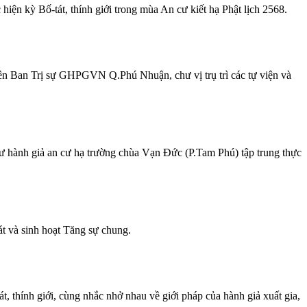
ện kỳ Bố-tát, thính giới trong mùa An cư kiết hạ Phật lịch 2568.
n Ban Trị sự GHPGVN Q.Phú Nhuận, chư vị trụ trì các tự viện và
 hành giả an cư hạ trường chùa Vạn Đức (P.Tam Phú) tập trung thực
t và sinh hoạt Tăng sự chung.
t, thính giới, cùng nhắc nhở nhau về giới pháp của hành giả xuất gia,