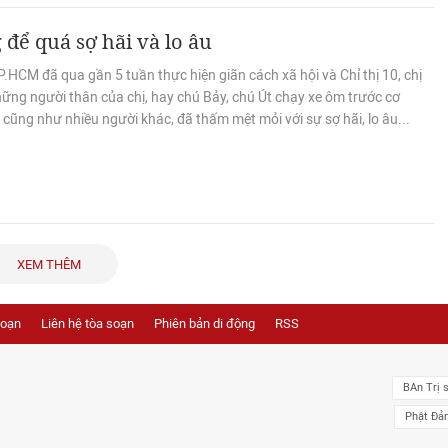
để quá sợ hãi và lo âu
.HCM đã qua gần 5 tuần thực hiện giãn cách xã hội và Chỉ thị 10, chị
hững người thân của chị, hay chú Bảy, chú Út chạy xe ôm trước cơ
 cũng như nhiều người khác, đã thấm mệt mỏi với sự sợ hãi, lo âu...
XEM THÊM
soạn
Liên hệ tòa soạn
Phiên bản di động
RSS
BAn Trị 
Phật Đả