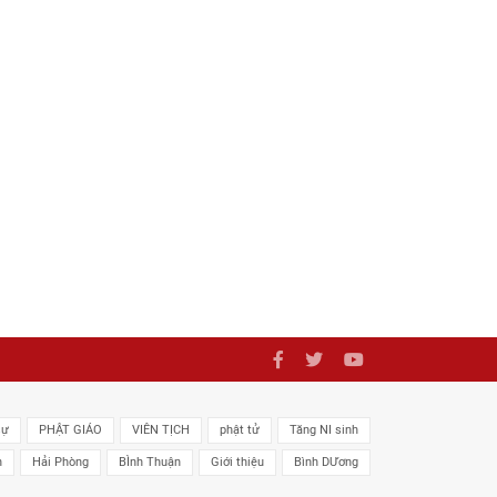
sự
PHẬT GIÁO
VIÊN TỊCH
phật tử
Tăng NI sinh
n
Hải Phòng
BÌnh Thuận
Giới thiệu
Bình DƯơng