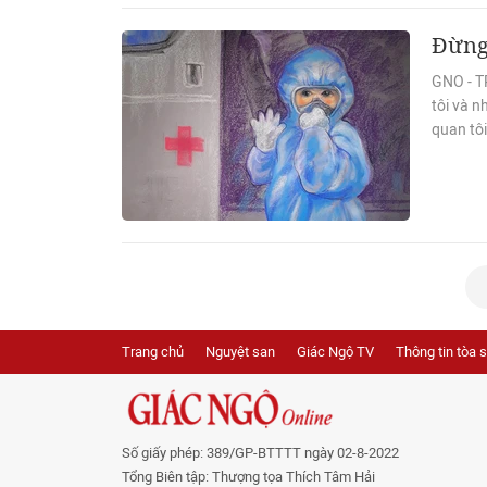
Đừng 
GNO - TP
tôi và n
quan tôi
Trang chủ
Nguyệt san
Giác Ngộ TV
Thông tin tòa 
Số giấy phép: 389/GP-BTTTT ngày 02-8-2022
Tổng Biên tập: Thượng tọa Thích Tâm Hải