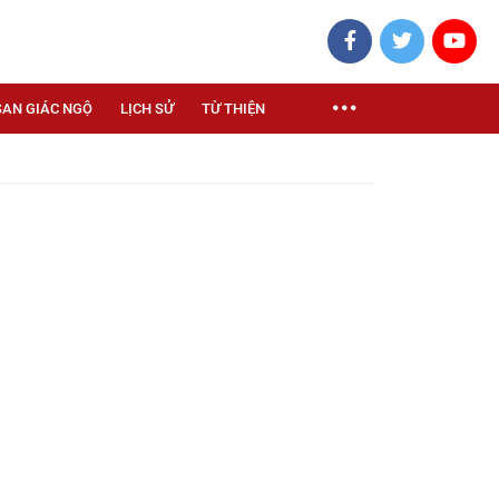
SAN GIÁC NGỘ
LỊCH SỬ
TỪ THIỆN