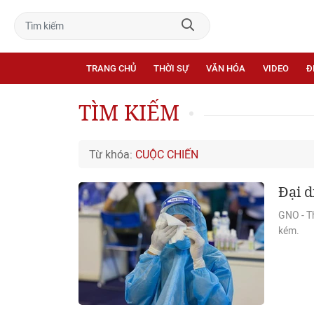
TRANG CHỦ
THỜI SỰ
VĂN HÓA
VIDEO
Đ
TÌM KIẾM
Từ khóa:
CUỘC CHIẾN
Đại d
GNO - Th
kém.