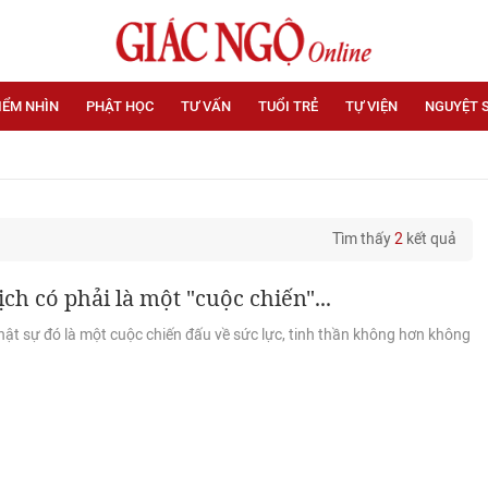
IỂM NHÌN
PHẬT HỌC
TƯ VẤN
TUỔI TRẺ
TỰ VIỆN
NGUYỆT 
Tìm thấy
2
kết quả
ịch có phải là một "cuộc chiến"...
ật sự đó là một cuộc chiến đấu về sức lực, tinh thần không hơn không