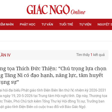
IỂM NHÌN
PHẬT HỌC
TƯ VẤN
TUỔI TRẺ
TỰ VIỆN
NGUYỆT 
LẦN IV
Tìm thấy
1
kết quả
g tọa Thích Đức Thiện: “Chú trọng lựa chọn
 Tăng Ni có đạo hạnh, năng lực, tâm huyết
hụng sự”
i hội đại biểu Phật giáo tỉnh Điện Biên lần thứ IV, nhiệm kỳ 2026-2031
ra ngày 19, 20-5-2026 tại Trung tâm Hội nghị tỉnh. Dịp này, Thượng tọa
c Thiện, Phó Chủ tịch kiêm Tổng Thư ký Hội đồng Trị sự, Trưởng ban
hật giáo tỉnh Điện Biên có cuộc trao đổi với Báo
Giác Ngộ
.