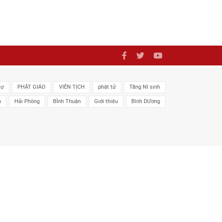
sự
PHẬT GIÁO
VIÊN TỊCH
phật tử
Tăng NI sinh
n
Hải Phòng
BÌnh Thuận
Giới thiệu
Bình DƯơng