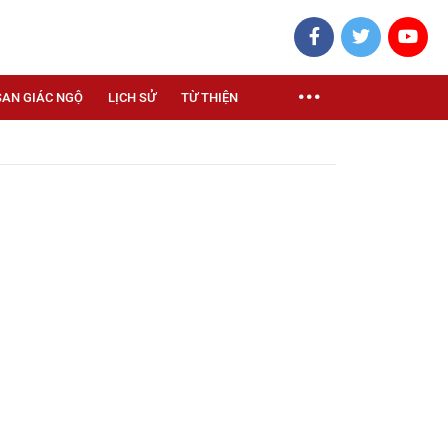
SAN GIÁC NGỘ
LỊCH SỬ
TỪ THIỆN