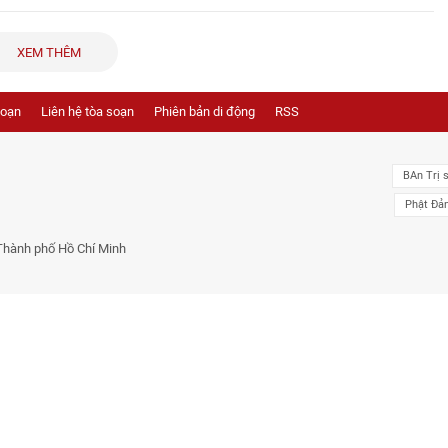
XEM THÊM
soạn
Liên hệ tòa soạn
Phiên bản di động
RSS
BAn Trị 
Phật Đả
Thành phố Hồ Chí Minh