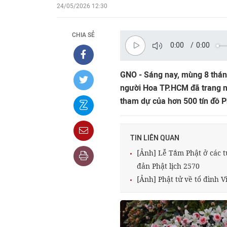
24/05/2026 12:30
CHIA SẺ
0:00
/
0:00
GNO - Sáng nay, mùng 8 tháng
người Hoa TP.HCM đã trang ng
tham dự của hơn 500 tín đồ P
TIN LIÊN QUAN
[Ảnh] Lễ Tắm Phật ở các t
đản Phật lịch 2570
[Ảnh] Phật tử về tổ đình 