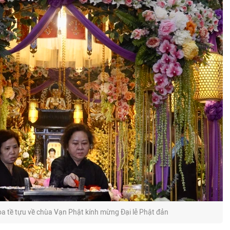
a tề tựu về chùa Vạn Phật kính mừng Đại lễ Phật đản