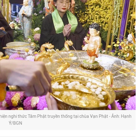
iện nghi thức Tắm Phật truyền thống tại chùa Vạn Phật - Ảnh: Hạnh
Ý/BGN