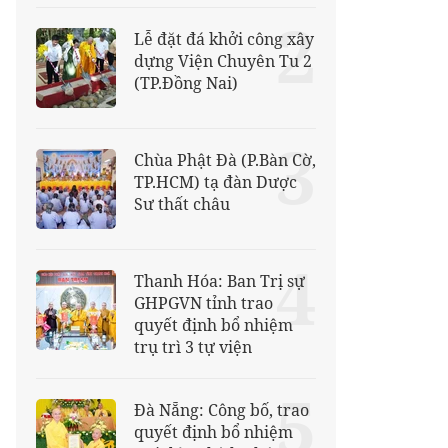
2
Lễ đặt đá khởi công xây
dựng Viện Chuyên Tu 2
(TP.Đồng Nai)
3
Chùa Phật Đà (P.Bàn Cờ,
TP.HCM) tạ đàn Dược
Sư thất châu
4
Thanh Hóa: Ban Trị sự
GHPGVN tỉnh trao
quyết định bổ nhiệm
trụ trì 3 tự viện
5
Đà Nẵng: Công bố, trao
quyết định bổ nhiệm