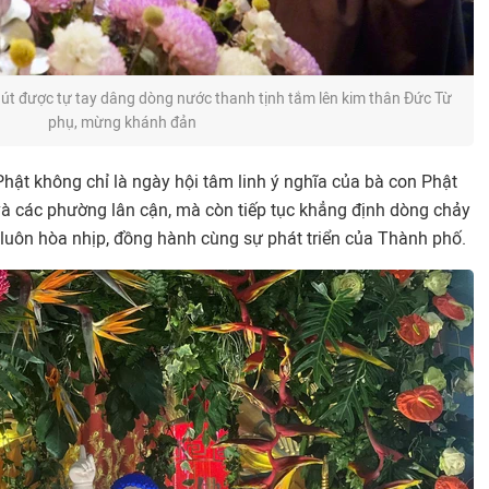
phút được tự tay dâng dòng nước thanh tịnh tắm lên kim thân Đức Từ
phụ, mừng khánh đản
Phật không chỉ là ngày hội tâm linh ý nghĩa của bà con Phật
à các phường lân cận, mà còn tiếp tục khẳng định dòng chảy
luôn hòa nhịp, đồng hành cùng sự phát triển của Thành phố.