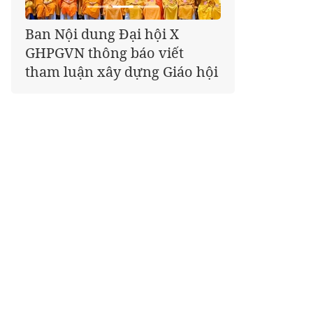
Giáo hội kêu gọi Tăng Ni,
Phật tử cả nước thể hiện tấm
lòng tri ân trọn vẹn nghĩa
tình nhân Ngày 27-7