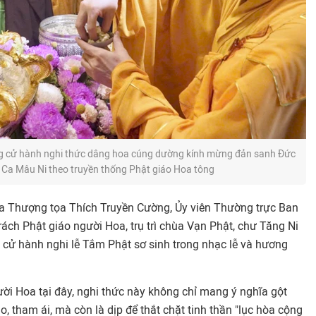
g cử hành nghi thức dâng hoa cúng dường kính mừng đản sanh Đức
 Ca Mâu Ni theo truyền thống Phật giáo Hoa tông
ủa Thượng tọa Thích Truyền Cường, Ủy viên Thường trực Ban
ch Phật giáo người Hoa, trụ trì chùa Vạn Phật, chư Tăng Ni
 cử hành nghi lễ Tắm Phật sơ sinh trong nhạc lễ và hương
ời Hoa tại đây, nghi thức này không chỉ mang ý nghĩa gột
, tham ái, mà còn là dịp để thắt chặt tinh thần "lục hòa cộng