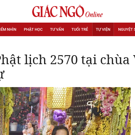
IỂM NHÌN
PHẬT HỌC
TƯ VẤN
TUỔI TRẺ
TỰ VIỆN
NGUYỆT 
Phật lịch 2570 tại chùa
ự