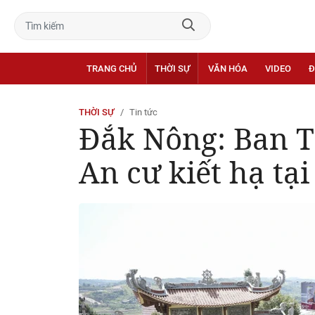
TRANG CHỦ
THỜI SỰ
VĂN HÓA
VIDEO
Đ
THỜI SỰ
Tin tức
Đắk Nông: Ban Tr
An cư kiết hạ tạ