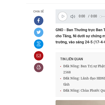
CHIA SẺ
0:00
/
0:00
GNO - Ban Thường trực Ban Tr
cho Tăng, Ni dưới sự chứng 
trường, vào sáng 24-5 (17-4-G
TIN LIÊN QUAN
Đắk Nông: Ban Trị sự Phật 
2568
Đắk Nông: Lãnh đạo HĐND 
tỉnh
Đắk Nông: Chùa Phước Qua