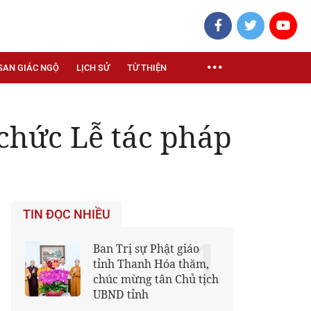
SAN GIÁC NGỘ
LỊCH SỬ
TỪ THIỆN
 chức Lễ tác pháp
TIN ĐỌC NHIỀU
1
Ban Trị sự Phật giáo
tỉnh Thanh Hóa thăm,
chúc mừng tân Chủ tịch
UBND tỉnh