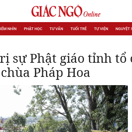
IỂM NHÌN
PHẬT HỌC
TƯ VẤN
TUỔI TRẺ
TỰ VIỆN
NGUYỆT 
ị sự Phật giáo tỉnh tổ
i chùa Pháp Hoa