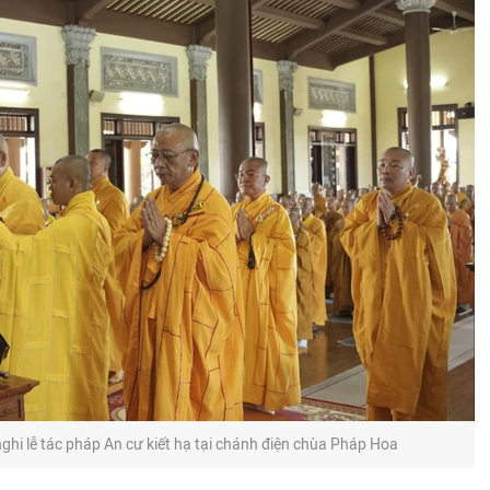
hi lễ tác pháp An cư kiết hạ tại chánh điện chùa Pháp Hoa