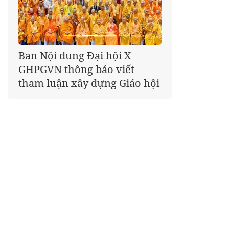
Giáo hội kêu gọi Tăng Ni,
Phật tử cả nước thể hiện tấm
lòng tri ân trọn vẹn nghĩa
tình nhân Ngày 27-7