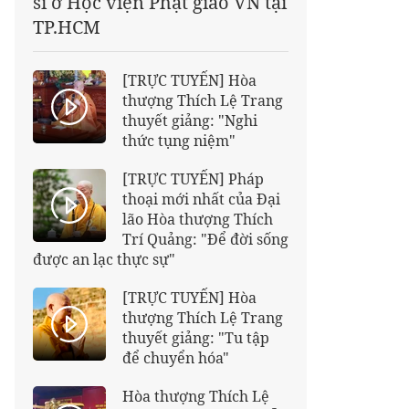
sĩ ở Học viện Phật giáo VN tại
TP.HCM
[TRỰC TUYẾN] Hòa
thượng Thích Lệ Trang
thuyết giảng: "Nghi
thức tụng niệm"
[TRỰC TUYẾN] Pháp
thoại mới nhất của Đại
lão Hòa thượng Thích
Trí Quảng: "Để đời sống
được an lạc thực sự"
[TRỰC TUYẾN] Hòa
thượng Thích Lệ Trang
thuyết giảng: "Tu tập
để chuyển hóa"
Hòa thượng Thích Lệ