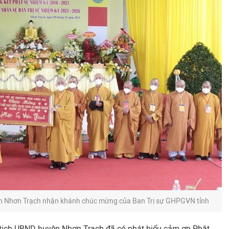
n Nhơn Trạch nhận khánh chúc mừng của Ban Trị sự GHPGVN tỉnh
tịch UBND huyện Nhơn Trạch đã có phát biểu cảm ơn Phật