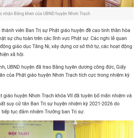
c nhận Bằng khen của UBND huyện Nhơn Trạch
c thành viên Ban Trị sự Phật giáo huyện đề cao tinh thần hòa
hật sự chu toàn trên các lĩnh vực Phật sự: Các nghi lễ quan
 động giáo dục Tăng Ni, xây dựng cơ sở thờ tự, các hoạt động
iện xã hội.
ỉnh, UBND huyện đã trao Bằng tuyên dương công đức, Giấy
hân của Phật giáo huyện Nhơn Trạch tích cực trong nhiệm kỳ
ật giáo huyện Nhơn Trạch khóa VII đã tuyên bố mãn nhiệm và
nhất suy cử tân Ban Trị sự huyện nhiệm kỳ 2021-2026 do
tiếp tục đảm nhiệm Trưởng ban Trị sự.