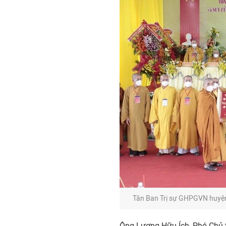
Tân Ban Trị sự GHPGVN huyệ
Ông Lương Hữu Ích, Phó Chủ 