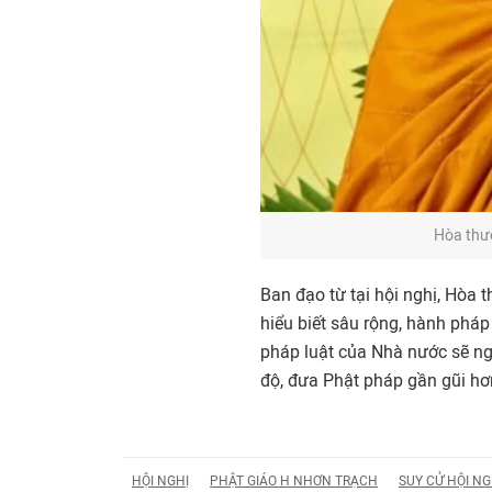
Hòa thượ
Ban đạo từ tại hội nghị, Hòa
hiểu biết sâu rộng, hành phá
pháp luật của Nhà nước sẽ ngà
độ, đưa Phật pháp gần gũi hơ
HỘI NGHỊ
PHẬT GIÁO H NHƠN TRẠCH
SUY CỬ HỘI NG