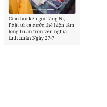
Đã có 25/34 tỉnh, thành phố
tổ chức Đại hội đại biểu Phật
giáo nhiệm kỳ 2026-2031