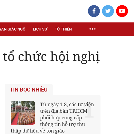
SAN GIÁC NGỘ
LỊCH SỬ
TỪ THIỆN
tổ chức hội nghị
TIN ĐỌC NHIỀU
1
Từ ngày 1-8, các tự viện
trên địa bàn TP.HCM
phối hợp cung cấp
thông tin hỗ trợ thu
thập dữ liệu về tôn giáo