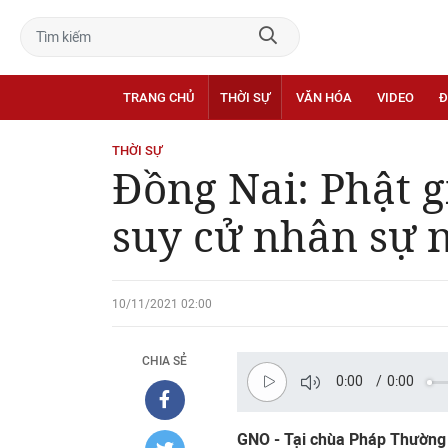
TRANG CHỦ
THỜI SỰ
VĂN HÓA
VIDEO
Đ
THỜI SỰ
Đồng Nai: Phật 
suy cử nhân sự 
10/11/2021 02:00
CHIA SẺ
0:00
/
0:00
GNO - Tại chùa Pháp Thường 