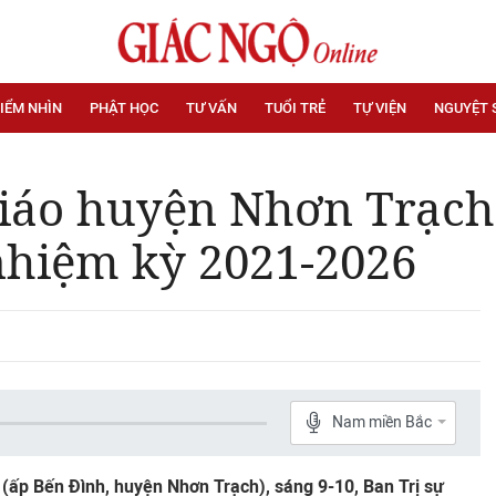
IỂM NHÌN
PHẬT HỌC
TƯ VẤN
TUỔI TRẺ
TỰ VIỆN
NGUYỆT 
giáo huyện Nhơn Trạch 
nhiệm kỳ 2021-2026
Nam miền Bắc
(ấp Bến Đình, huyện Nhơn Trạch), sáng 9-10, Ban Trị sự