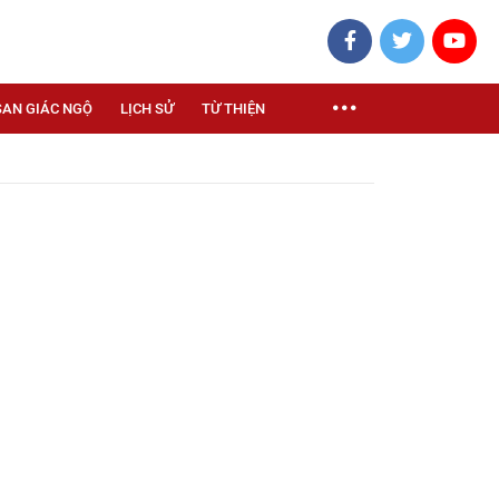
SAN GIÁC NGỘ
LỊCH SỬ
TỪ THIỆN