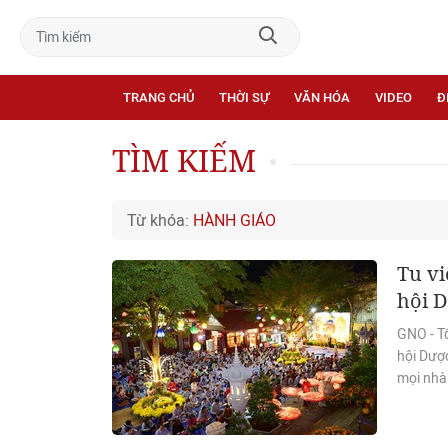
TRANG CHỦ
THỜI SỰ
VĂN HÓA
VIDEO
Đ
TÌM KIẾM
Từ khóa:
HÀNH GIÁO
Tu v
hội D
GNO - Tố
hội Dượ
mọi nhà 