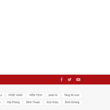
sự
PHẬT GIÁO
VIÊN TỊCH
phật tử
Tăng NI sinh
n
Hải Phòng
BÌnh Thuận
Giới thiệu
Bình DƯơng