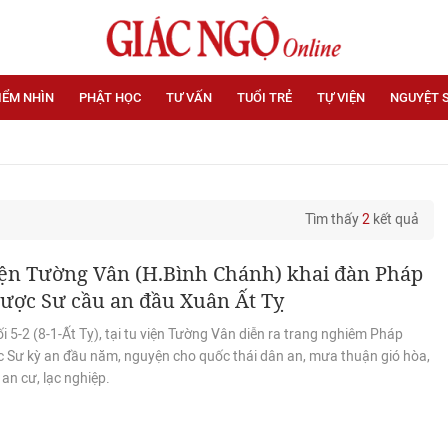
IỂM NHÌN
PHẬT HỌC
TƯ VẤN
TUỔI TRẺ
TỰ VIỆN
NGUYỆT 
Tìm thấy
2
kết quả
iện Tường Vân (H.Bình Chánh) khai đàn Pháp
ược Sư cầu an đầu Xuân Ất Tỵ
i 5-2 (8-1-Ất Tỵ), tại tu viện Tường Vân diễn ra trang nghiêm Pháp
c Sư kỳ an đầu năm, nguyện cho quốc thái dân an, mưa thuận gió hòa,
an cư, lạc nghiệp.