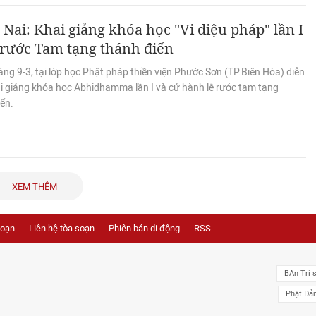
Nai: Khai giảng khóa học "Vi diệu pháp" lần I
 rước Tam tạng thánh điển
ng 9-3, tại lớp học Phật pháp thiền viện Phước Sơn (TP.Biên Hòa) diễn
ai giảng khóa học Abhidhamma lần I và cử hành lễ rước tam tạng
ển.
XEM THÊM
soạn
Liên hệ tòa soạn
Phiên bản di động
RSS
BAn Trị 
Phật Đả