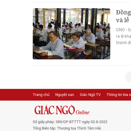
Đồng 
và lễ
GNO - Sá
ra lễ kh
thánh đi
Trang chủ
Nguyệt san
Giác Ngộ TV
Thông tin tòa 
Số giấy phép: 389/GP-BTTTT ngày 02-8-2022
Tổng Biên tập: Thượng tọa Thích Tâm Hải